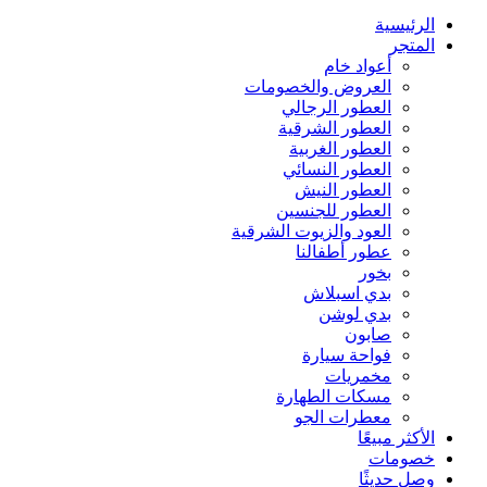
الرئيسية
المتجر
أعواد خام
العروض والخصومات
العطور الرجالي
العطور الشرقية
العطور الغربية
العطور النسائي
العطور النيش
العطور للجنسين
العود والزيوت الشرقية
عطور أطفالنا
بخور
بدي اسبلاش
بدي لوشن
صابون
فواحة سيارة
مخمريات
مسكات الطهارة
معطرات الجو
الأكثر مبيعًا
خصومات
وصل حديثًا