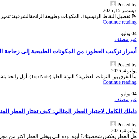
Posted by
ديسمبر 15, 2025
📝 تفصيل النقاط الرئيسية​1. المكونات وطبيعة الرائحة​الشرقية: تتميز بالروائح البلسمية والراتنجية مثل ا...
Continue reading
04
يوليو
غير مصنف
أسرار تركيب العطور: من المكونات الطبيعية إلى زجاجة ال
Posted by
يوليو 4, 2025
ما الفرق بين النوتات العطرية؟ النوتة العليا (Top Note): أول رائحة بتشمها بعد الرش، بتدوم من 5 لـ...
Continue reading
04
يوليو
غير مصنف
دليلك الكامل لاختيار العطر المثالي: كيف تختار العطر الم
Posted by
يوليو 4, 2025
هل العطر يعكس شخصيتك؟ أيوه، وده اللي بيخلي العطر أكتر من مجرد را