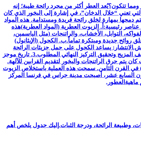
1: مقدمة إلى عالم العطور: ما هي العطور ومما تتكون؟​يُعد العطر أكثر من مجرد رائحة طيبة؛ إنه
الذات، وذاكرة، وتاريخ طويل يمتد لآلاف السنين. كلمة “عطر” (Perfume) مشتقة من اللاتينية per fumum، والتي تعني “خلال الدخان”، في إشارة إلى البخور الذي كان
لعطرية، التي يتم دمجها بمهارة لخلق رائحة فريدة ومستدامة. هذه المواد
سائل حديث من ثلاثة عناصر رئيسية:​أ. الزيوت العطرية (المواد العطرية)​هذه
واكه، التوابل، الأخشاب، والراتنجات (مثل الياسمين،
روائح جديدة ومبتكرة تماماً.​ب. الكحول (الإيثانول)​
ش.​الانتشار: يساعد الكحول على حمل جزيئات الرائحة
وتبخيرها بسرعة عند ملامسة الجلد، مما يسمح لك باستنشاق العطر.​ج. الماء المقطر​يُستخدم الماء بكميات قليلة لتخفيف المزيج وتحقيق التركيز النهائي المطلوب.​3. تاريخ موجز
ان يتم حرق الراتنجات والبخور لتقديم القرابين للآلهة.​
عصر الذهبي للعرب: لعب الكيميائيون العرب، وعلى رأسهم جابر بن حيان، دوراً محورياً باختراع التقطير (Distillation) في القرن الثامن. سمحت هذه العملية باستخلاص الزيوت
لقرن السابع عشر، أصبحت مدينة جراس في فرنسا المركز
 ماهيةالعطور.
ت، وطبيعة الرائحة، ودرجة الثبات.​إليك جدول يلخص أهم