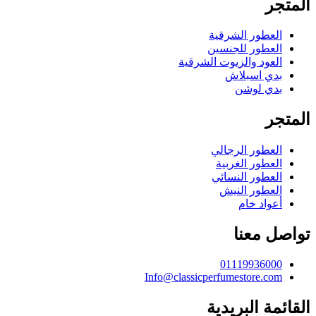
المتجر
العطور الشرقية
العطور للجنسين
العود والزيوت الشرقية
بدي اسبلاش
بدي لوشن
المتجر
العطور الرجالي
العطور الغربية
العطور النسائي
العطور النيش
أعواد خام
تواصل معنا
01119936000
Info@classicperfumestore.com
القائمة البريدية