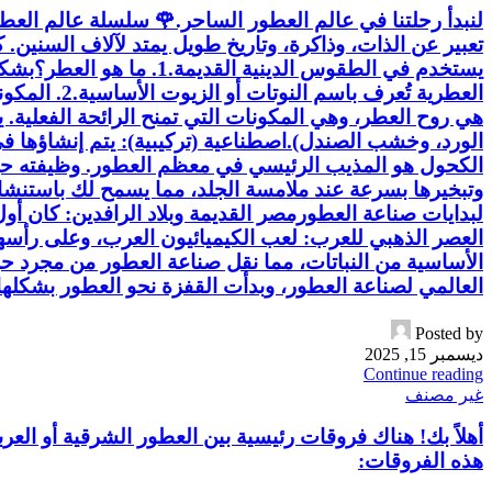
يستخدم في الطقوس الديني
العطرية تُ
هي روح العطر، وهي المكونات التي تمنح الرائحة الفعلية. ي
الورد، وخشب الصندل).​اصطناعية (تركيبية): يتم إنشاؤها في
الكحول هو المذيب الرئيسي في معظم العطور. وظيفته حيوية
لبدايات صناعة العطور​مصر القديمة وبلاد الرافدين: كان أو
الأساسية من النباتات، مما نقل صناعة العطور من مجرد ح
العالمي لصناعة العطور، وبدأت القفزة نحو العطور بشكلها
Posted by
ديسمبر 15, 2025
Continue reading
غير مصنف
أهلاً بك! هناك فروقات رئيسية بين العطور الشرقية أو ال
هذه الفروقات: