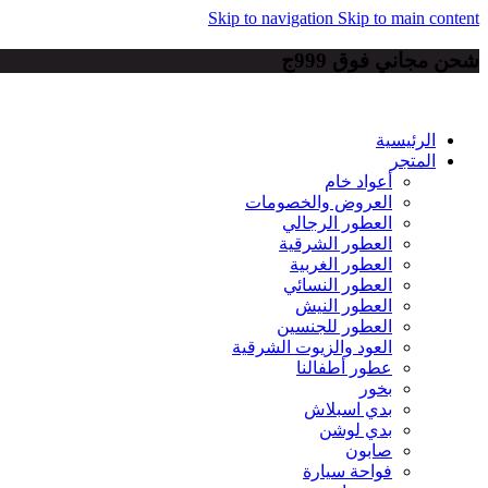
Skip to navigation
Skip to main content
شحن مجاني فوق 999ج
الرئيسية
المتجر
أعواد خام
العروض والخصومات
العطور الرجالي
العطور الشرقية
العطور الغربية
العطور النسائي
العطور النيش
العطور للجنسين
العود والزيوت الشرقية
عطور أطفالنا
بخور
بدي اسبلاش
بدي لوشن
صابون
فواحة سيارة