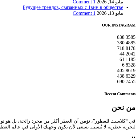
مايو 14, 2026
1 Comment
Будущее трендов, связанных с 1вин в обществе
مايو 13, 2026
1 Comment
OUR INSTAGRAM
838
3585
380
4885
718
8178
44
2042
61
1185
6
8328
405
8619
438
6329
690
7455
Recent Comments
من نحن
في “كلاسيك للعطور”، نؤمن أن العطر أكثر من مجرد رائحة، بل هو تو
لتجربة عطرية لا تُنسى. نسعى لأن نكون وجهتك الأولى في عالم العط