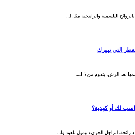
عطر التي تبهرك
ناسب لك أو كهدية؟
ئحة. الراجل الجريء بيميل للعود وا...