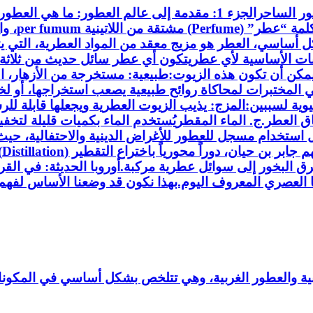
لنبدأ رحلتنا في عالم العطور الساحر.​🌹 سلسلة عالم العطور الساحر​الجزء 
تعبير عن 
ة القديمة.​1. ما هو العطر؟​بشكل أساسي، العطر هو مزيج معقد من المواد ا
عرف باسم النوتات أو الزيوت الأساسية.​2. المكونات الأساسية لأي عطر​يتكون أي عطر 
مكن أن تكون هذه الزيوت:​طبيعية: مستخرجة من الأزهار، الف
 المختبرات لمحاكاة روائح طبيعية يصعب استخراجها، أو لخلق 
 لسببين:​المزج: يذيب الزيوت العطرية ويجعلها قابلة للر
ل استخدام مسجل للعطور للأغراض الدينية والاحتفالية، حيث ك
ال
رق البخور إلى سوائل عطرية مركبة.​أوروبا الحديثة: في ا
 العصري المعروف اليوم.​بهذا نكون قد وضعنا الأساس لفهم
عربية والعطور الغربية، وهي تتلخص بشكل أساسي في المكونا