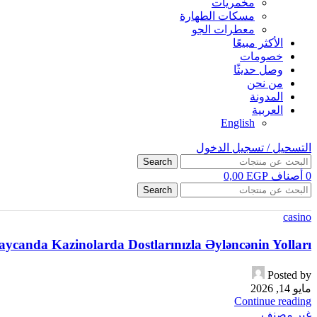
مخمريات
مسكات الطهارة
معطرات الجو
الأكثر مبيعًا
خصومات
وصل حديثًا
من نحن
المدونة
العربية
English
التسحيل / تسجيل الدخول
Search
0
أصناف
EGP
0,00
Search
casino
aycanda Kazinolarda Dostlarınızla Əyləncənin Yolları
Posted by
مايو 14, 2026
Continue reading
غير مصنف