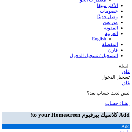
الأكثر مبيعًا
خصومات
وصل حديثًا
من نحن
المدونة
العربية
English
المفضلة
قارن
التسحيل / تسجيل الدخول
السلة
غلق
تسجيل الدخول
غلق
ليس لديك حساب بعد؟
إنشاء حساب
Add كلاسيك بيرفيوم to your Homescreen!
Add
المتجر