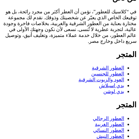
في “كلاسيك للعطور”، نؤمن أن العطر أكثر من مجرد رائحة، بل هو
توقيعك الخاص الذي يعبّر عن شخصيتك وذوقك. نقدم لك مجموعة
مختارة بعناية من العطور الشرقية والغربية، بخلاصات فاخرة وجودة
عالية، لتجربة عطرية لا تُنسى. نسعى لأن نكون وجهتك الأولى في
عالم العطور، من خلال خدمة عملاء متميزة، وتغليف أنيق، وتوصيل
سريع داخل وخارج مصر.
المتجر
العطور الشرقية
العطور للجنسين
العود والزيوت الشرقية
بدي اسبلاش
بدي لوشن
المتجر
العطور الرجالي
العطور الغربية
العطور النسائي
العطور النيش