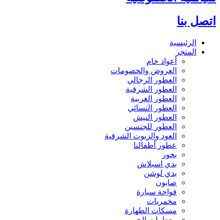
اتصل بنا
الرئيسية
المتجر
أعواد خام
العروض والخصومات
العطور الرجالي
العطور الشرقية
العطور الغربية
العطور النسائي
العطور النيش
العطور للجنسين
العود والزيوت الشرقية
عطور أطفالنا
بخور
بدي اسبلاش
بدي لوشن
صابون
فواحة سيارة
مخمريات
مسكات الطهارة
معطرات الجو