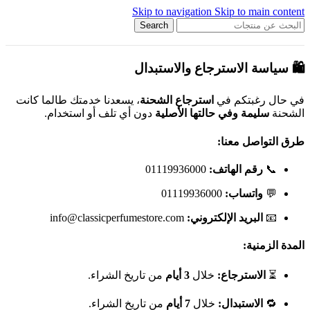
Skip to navigation
Skip to main content
Search
🛍️ سياسة الاسترجاع والاستبدال
في حال رغبتكم في
استرجاع الشحنة
، يسعدنا خدمتك طالما كانت
الشحنة
سليمة وفي حالتها الأصلية
دون أي تلف أو استخدام.
طرق التواصل معنا:
📞
رقم الهاتف:
01119936000
💬
واتساب:
01119936000
📧
البريد الإلكتروني:
info@classicperfumestore.com
المدة الزمنية:
⏳
الاسترجاع:
خلال
3 أيام
من تاريخ الشراء.
🔁
الاستبدال:
خلال
7 أيام
من تاريخ الشراء.