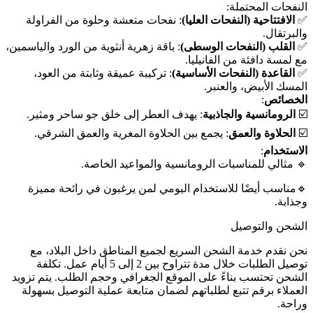
النفحات المحتملة:
✅️
الافتتاحية (النفحات العليا)
: نفحات منعشة وحلوة من الفراولة
والبرتقال.
✅️
القلب (النفحات الوسطى)
: باقة زهرية أنثوية من الورد والياسمين،
مع لمسة دافئة من الفانيليا.
✅️
القاعدة (النفحات الأساسية)
: تركيبة عميقة وثابتة من العود،
المسك الأبيض، والعنبر.
الخصائص
:
☑️
الرومانسية والجاذبية
: يهدف العطر إلى خلق جو ساحر ومثير.
☑️
الحلاوة والعمق
: يجمع بين الحلاوة المغرية والعمق الشرقي.
الاستخدام
:
🔹️ مثالي للمناسبات الرومانسية والمواعيد الخاصة.
🔹️مناسب أيضًا للاستخدام اليومي لمن يرغبون في رائحة مميزة
وجذابة.
الشحن والتوصيل
نحن نقدم خدمة الشحن السريع لجميع المناطق داخل البلاد، مع
توصيل الطلبات خلال مدة تتراوح بين 2 إلى 5 أيام عمل. تكلفة
الشحن تحتسب بناءً على الموقع الجغرافي وحجم الطلب. يتم تزويد
العملاء برقم تتبع لطلباتهم لضمان متابعة عملية التوصيل بسهولة
وراحة.