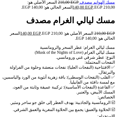
مسك الهوانم مصدف
EGP
210,00
السعر الأصلي هو:
210,00 EGP.
EGP
140,00
السعر الحالي هو: 140,00 EGP.
مسك ليالي الغرام مصدف
EGP
210,00
السعر الأصلي هو: 210,00 EGP.
EGP
140,00
السعر
الحالي هو: 140,00 EGP.
مسك ليالي الغرام: عطر السحر والرومانسية
مسك ليالي الغرام (Musk of the Nights of Love)
النوع: عطر شرقي غني ورومانسي.
النفحات المحتملة:
✅️ الافتتاحية (النفحات العليا): نفحات منعشة وحلوة من الفراولة
والبرتقال.
✅️ القلب (النفحات الوسطى): باقة زهرية أنثوية من الورد والياسمين،
مع لمسة دافئة من الفانيليا.
✅️ القاعدة (النفحات الأساسية): تركيبة عميقة وثابتة من العود،
المسك الأبيض، والعنبر.
الخصائص:
☑️ الرومانسية والجاذبية: يهدف العطر إلى خلق جو ساحر ومثير.
☑️ الحلاوة والعمق: يجمع بين الحلاوة المغرية والعمق الشرقي.
الاستخدام: