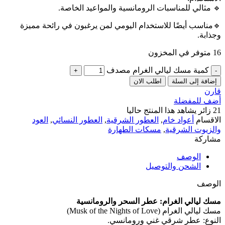
🔹️ مثالي للمناسبات الرومانسية والمواعيد الخاصة.
🔹️مناسب أيضًا للاستخدام اليومي لمن يرغبون في رائحة مميزة
وجذابة.
16 متوفر في المخزون
كمية مسك ليالي الغرام مصدف
إضافة إلى السلة
اطلب الان
قارن
أضف للمفضلة
21
زائر يشاهد هذا المنتج حاليا
الاقسام
أعواد خام
,
العطور الشرقية
,
العطور النسائي
,
العود
والزيوت الشرقية
,
مسكات الطهارة
مشاركة
الوصف
الشحن والتوصيل
الوصف
مسك ليالي الغرام: عطر السحر والرومانسية
مسك ليالي الغرام (Musk of the Nights of Love)
النوع: عطر شرقي غني ورومانسي.