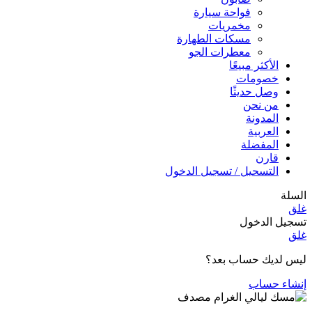
فواحة سيارة
مخمريات
مسكات الطهارة
معطرات الجو
الأكثر مبيعًا
خصومات
وصل حديثًا
من نحن
المدونة
العربية
المفضلة
قارن
التسحيل / تسجيل الدخول
السلة
غلق
تسجيل الدخول
غلق
ليس لديك حساب بعد؟
إنشاء حساب