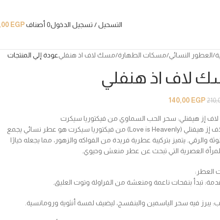
التسحيل / تسجيل الدخول
0
أصناف
EGP
,00
ة
العطور النسائي
مسكات الطهارة
مسك لاف اذ هنفلي
عودة إلي المنتجات
 لاف اذ هنفلي
140,00
EGP
210,
ف إز هيفنلي: سحر الحب السماوي من فيكتوريا سيكرت
عطر لاف إز هيفنلي (Love is Heavenly) من فيكتوريا سيكرت هو عطر نسائي يجمع
نوثة والرقي. يتميز بتركيبة عطرية فريدة من الفواكه والزهور، مما يجعله خيارًا
ا للمرأة العصرية التي تبحث عن عطر منعش وحيوي.
 العطر:
دمة: تبدأ بنفحات ناعمة ومنعشة من الفراولة وتوت العليق.
ب: يبرز فيه سحر الياسمين والبنفسج، ليضيف لمسة أنثوية ورومانسية.