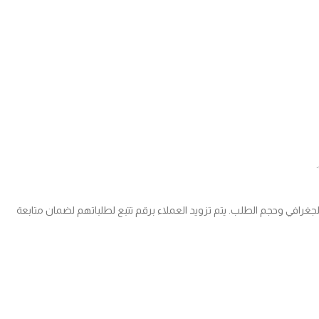
 بين 2 إلى 5 أيام عمل. تكلفة الشحن تحتسب بناءً على الموقع الجغرافي وحجم الطلب. يتم تزويد العملاء برقم تتبع لطلباتهم لضمان متابعة