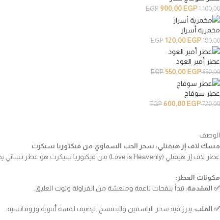
900,00
EGP
EGP
1.100,00
مخمرية أسرار
120,00
EGP
EGP
180,00
عطر أمير العود
550,00
EGP
EGP
650,00
عطر سوفاج
600,00
EGP
EGP
720,00
الوصف
مسك لاف إز هيفنلي: سحر الحب السماوي من فيكتوريا سيكرت
عطر لاف إز هيفنلي (Love is Heavenly) من فيكتوريا سيكرت هو عطر نسائي يجمع بين الأنوثة والرقي. يتميز بتركيبة عطرية فريدة من الفواكه والزهور، مما يجعله خيارًا مثاليًا للمرأة العصرية التي تبحث عن عطر منعش وحيوي.
مكونات العطر:
✅️ المقدمة
: تبدأ بنفحات ناعمة ومنعشة من الفراولة وتوت العليق.
✅️ القلب
: يبرز فيه سحر الياسمين والبنفسج، ليضيف لمسة أنثوية ورومانسية.