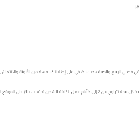
ر.
صة في فصلي الربيع والصيف، حيث يضفي على إطلالتك لمسة من الأنوثة والانتعاش.
نحن نقدم خدمة الشحن السريع لجميع المناطق داخل البلاد، مع توصيل الطلبات خلال مدة تتراوح