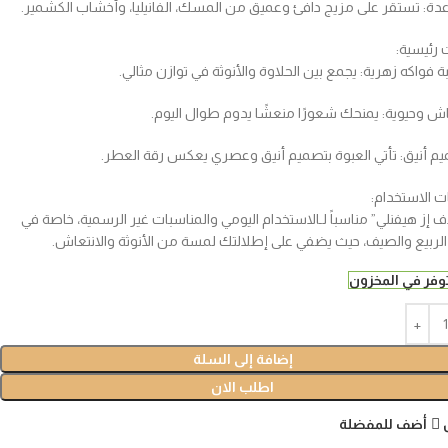
اعدة: تستقر على مزيج دافئ وعميق من المسك، الفانيليا، وأخشاب الكشمير.
 رئيسية:
بة فواكه زهرية: يجمع بين الحلاوة والأنوثة في توازن مثالي.
اش وحيوية: يمنحك شعورًا منعشًا يدوم طوال اليوم.
يم أنيق: تأتي العبوة بتصميم أنيق وعصري يعكس رقة العطر.
ت الاستخدام:
اف إز هيفنلي” مناسباً لـالاستخدام اليومي والمناسبات غير الرسمية، خاصة في
لربيع والصيف، حيث يضفي على إطلالتك لمسة من الأنوثة والانتعاش.
إضافة إلى السلة
اطلب الان
أضف للمفضلة