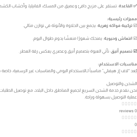
✅️ القاعدة
: تستقر على مزيج دافئ وعميق من المسك، الفانيليا، وأخشاب الكشمي
مميزات رئيسية:
☑️
تركيبة فواكه زهرية
: يجمع بين الحلاوة والأنوثة في توازن مثالي.
☑️
انتعاش وحيوية
: يمنحك شعورًا منعشًا يدوم طوال اليوم.
☑️ تصميم أنيق
: تأتي العبوة بتصميم أنيق وعصري يعكس رقة العطر.
مناسبات الاستخدام:
يُعد “لاف إز هيفنلي” مناسباً لـالاستخدام اليومي والمناسبات غير الرسمية، خا
الشحن والتوصيل
عملية التوصيل بسهولة وراحة.
0 reviews
0