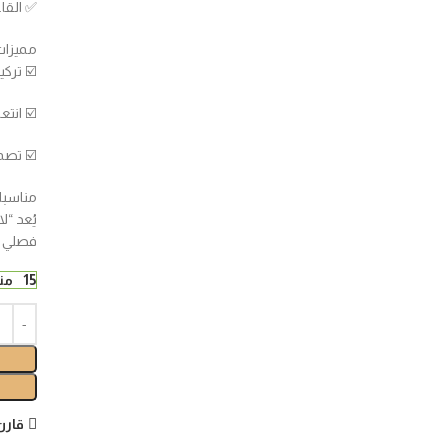
✅️ الق
مميزات
☑️ تركي
☑️ انتع
☑️ تصم
مناسبا
يُعد “ل
فصلي ا
15 متوفر في المخزون
قارن