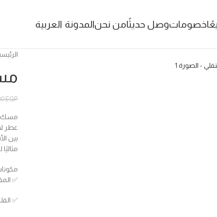
عًا
خصومات
وصل حديثًا
من نحن
المدونة
العربية
الرئيسي
مسك
00
EGP
مسك لا
بين الأ
مثاليً
مكونات
✅️ المق
✅️ القل