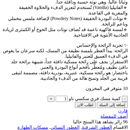
وثباتاً عالياً، وهي نوتة حسية ودافئة جداً.
🔹️الفانيليا (Vanilla) تُستخدم لتعزيز الدفء والحلاوة الخفيفة
والمغرية في القاعدة.
🔹️نوتات البودرة الخفيفة (Powdery Notes) لإضافة ملمس مخملي
وناعم للرائحة.
🔹️لمسة فاكهية ناعمة قد تُضاف نوتات مثل الخوخ أو الكمثرى لزيادة
الجاذبية الأنثوية في الافتتاحية.
✨ تجربة الرائحة والإحساس
الرائحة: يبدأ العطر بلمسة نظيفة من المسك، لكنه سرعان ما يغوص
في الدفء العميق للعنبر والفانيليا.
الاستقرار: يجف على رائحة مسكية دافئة جداً، شبيهة برائحة جلد
دافئ نظيف ومُعطَّر بأفخم أنواع البودرة والعنبر.
باختصار: هو رائحة مسكية، عنبرية، بودرية دافئة، مصممة لتبقى
قريبة من الجلد وتمنح هالة من الدفء والجاذبية.
10 متوفر في المخزون
كمية مسك فري سكسي ناو
إضافة إلى السلة
اطلب الان
قارن
أضف للمفضلة
96
زائر يشاهد هذا المنتج حاليا
الاقسام
العطور الشرقية
,
العطور النسائي
,
مسكات الطهارة