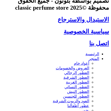
تصميم بواسطة بلوتون - جميع الحقوق
محفوظة ©2025 classic perfume store
الاستبدال والاسترجاع
سياسية الخصوصية
اتصل بنا
الرئيسية
المتجر
أعواد خام
العروض والخصومات
العطور الرجالي
العطور الشرقية
العطور الغربية
العطور النسائي
العطور النيش
العطور للجنسين
العود والزيوت الشرقية
عطور أطفالنا
بخور