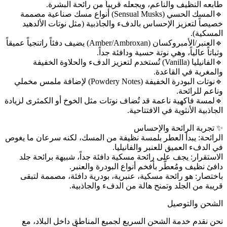
طابعه النظيف والناعم، ويجعله قريباً من رائحة البشرة.
🔹️المسك الحسي (Sensual Musks) أنواع مسك صناعية مصممة
خصيصاً لتعزيز الإحساس بالدفء والجاذبية (مثل نوتات الألدهيد
المسكية).
🔹️العنبر/الأمبروكسان (Amber/Ambroxan) يضيف دفئاً راتنجياً عميقاً
وثباتاً عالياً، وهي نوتة حسية ودافئة جداً.
🔹️الفانيليا (Vanilla) تُستخدم لتعزيز الدفء والحلاوة الخفيفة
والمغرية في القاعدة.
🔹️نوتات البودرة الخفيفة (Powdery Notes) لإضافة ملمس مخملي
وناعم للرائحة.
🔹️لمسة فاكهية ناعمة قد تُضاف نوتات مثل الخوخ أو الكمثرى لزيادة
الجاذبية الأنثوية في الافتتاحية.
✨ تجربة الرائحة والإحساس
الرائحة: يبدأ العطر بلمسة نظيفة من المسك، لكنه سرعان ما يغوص
في الدفء العميق للعنبر والفانيليا.
الاستقرار: يجف على رائحة مسكية دافئة جداً، شبيهة برائحة جلد
دافئ نظيف ومُعطَّر بأفخم أنواع البودرة والعنبر.
باختصار: هو رائحة مسكية، عنبرية، بودرية دافئة، مصممة لتبقى
قريبة من الجلد وتمنح هالة من الدفء والجاذبية.
الشحن والتوصيل
نحن نقدم خدمة الشحن السريع لجميع المناطق داخل البلاد، مع