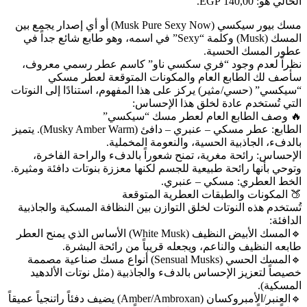
الحالي هو: 140,00 EGP.
مسك بيور سيكسي (Musk Pure Sexy Now) أو أي إصدار يجمع بين
المسك (Musk) وكلمة “Sexy” في اسمه، وهو طابع شائع جداً في
عطور المسك الحسية.
نظراً لعدم وجود “فري سكسي ناو” كاسم عطر رسمي معروف،
سأصف لك الطابع العام والمكونات المتوقعة لعطر مسكي
“سيكسي” (حسي/مثير) يركز على هذا المفهوم، استنادًا إلى النوتات
التي تُستخدم عادة لخلق هذا الإحساس:
🔥 وصف الطابع العام لعطر مسك “سيكسي”
الطابع: عطر مسكي – عنبري – دافئ (Musky Amber Warm). يتميز
بالدفء، الجاذبية الحسية، والنعومة المخملية.
الإحساس: رائحة مغرية، تمنح شعوراً بالدفء والراحة الفاخرة،
وتوحي بأنها رائحة طبيعية للجسم لكنها معززة بنوتات دافئة ومثيرة.
الخط العطري: مسكي – عنبري.
🍑 المكونات والطبقات العطرية المتوقعة
تُستخدم هذه النوتات لخلق التوازن بين النظافة المسكية والجاذبية
الدافئة:
🔹️المسك الأبيض النظيف (White Musk) الأساس الذي يمنح العطر
طابعه النظيف والناعم، ويجعله قريباً من رائحة البشرة.
🔹️المسك الحسي (Sensual Musks) أنواع مسك صناعية مصممة
خصيصاً لتعزيز الإحساس بالدفء والجاذبية (مثل نوتات الألدهيد
المسكية).
🔹️العنبر/الأمبروكسان (Amber/Ambroxan) يضيف دفئاً راتنجياً عميقاً