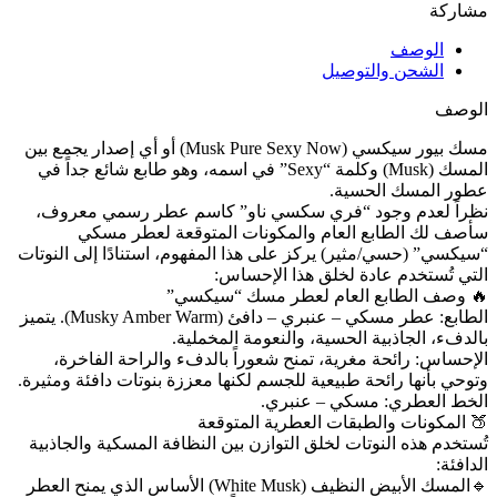
مشاركة
الوصف
الشحن والتوصيل
الوصف
مسك بيور سيكسي (Musk Pure Sexy Now) أو أي إصدار يجمع بين
المسك (Musk) وكلمة “Sexy” في اسمه، وهو طابع شائع جداً في
عطور المسك الحسية.
نظراً لعدم وجود “فري سكسي ناو” كاسم عطر رسمي معروف،
سأصف لك الطابع العام والمكونات المتوقعة لعطر مسكي
“سيكسي” (حسي/مثير) يركز على هذا المفهوم، استنادًا إلى النوتات
التي تُستخدم عادة لخلق هذا الإحساس:
🔥 وصف الطابع العام لعطر مسك “سيكسي”
الطابع: عطر مسكي – عنبري – دافئ (Musky Amber Warm). يتميز
بالدفء، الجاذبية الحسية، والنعومة المخملية.
الإحساس: رائحة مغرية، تمنح شعوراً بالدفء والراحة الفاخرة،
وتوحي بأنها رائحة طبيعية للجسم لكنها معززة بنوتات دافئة ومثيرة.
الخط العطري: مسكي – عنبري.
🍑 المكونات والطبقات العطرية المتوقعة
تُستخدم هذه النوتات لخلق التوازن بين النظافة المسكية والجاذبية
الدافئة:
🔹️المسك الأبيض النظيف (White Musk) الأساس الذي يمنح العطر