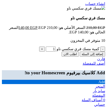
إنشاء حساب
مسك فري سكسي ناو
EGP
210,00
السعر الأصلي هو: 210,00 EGP.
EGP
140,00
السعر
الحالي هو: 140,00 EGP.
10 متوفر في المخزون
كمية مسك فري سكسي ناو
إضافة إلى السلة
اطلب الان
قارن
أضف للمفضلة
Add كلاسيك بيرفيوم to your Homescreen!
Add
المتجر
سايد بار
المفضلة
0
أصناف
السلة
حسابي