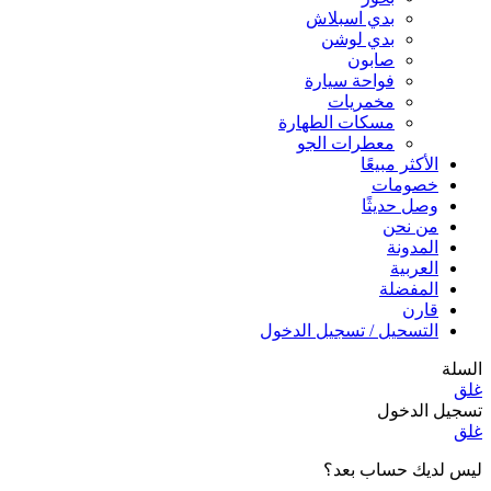
بدي اسبلاش
بدي لوشن
صابون
فواحة سيارة
مخمريات
مسكات الطهارة
معطرات الجو
الأكثر مبيعًا
خصومات
وصل حديثًا
من نحن
المدونة
العربية
المفضلة
قارن
التسحيل / تسجيل الدخول
السلة
غلق
تسجيل الدخول
غلق
ليس لديك حساب بعد؟