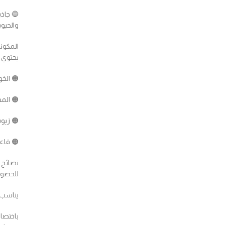
🔵 جاذ
والحيوي
المكون
يحتوي 
🟠 الخو
🟠 الم
🟠 زيوت
🟠 قاعد
نصائح 
للحصول
يناسب 
باختصا