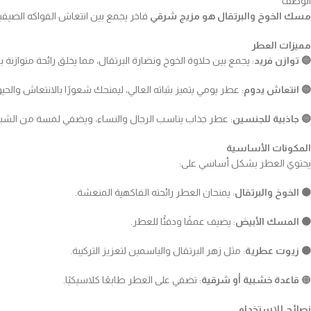
الوصف
مسك الخوخ والبرتقال هو مزيج شرقي
فاخر يجمع بين انتعاش الفواكه الصيف
مميزات العطر
🔵 توازن فريد
: يجمع بين حلاوة الخوخ ونضارة البرتقال، مما يخلق رائحة متوازنة 
🔵 انتعاش يدوم
: عطر يومي يتميز بثباته العالي، ليمنحك شعورًا بالانتعاش والحي
🔵 جاذبية للجنسين
: عطر جذاب يناسب الرجال والنساء، ويضفي لمسة من الشباب
المكونات الأساسية
يحتوي العطر بشكل أساسي على:
🟠 الخوخ والبرتقال
: يمنحان العطر رائحته الفاكهية المنعشة.
🟠 المسك الأبيض
: يضيف عمقًا ودفئًا للعطر.
🟠 زيوت عطرية
: مثل زهر البرتقال والياسمين لتعزيز التركيبة.
🟠
قاعدة خشبية أو شرقية
: تضفي على العطر طابعًا كلاسيكيًا.
نصائح للاستخدام