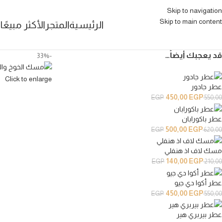
Skip to navigation
Skip to main content
الرئيسية
المتجر
الأكثر مبيعًا
خ
قد يعجبك أيضاً…
-33%
Click to enlarge
عطر جادور
450,00
EGP
EGP
550,00
عطر باكورابان
500,00
EGP
EGP
620,00
مسك لاف اذ هنفلي
140,00
EGP
EGP
210,00
عطر أكوا دي جيو
450,00
EGP
EGP
550,00
عطر بيربري هير