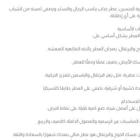
بية للجنسين: عطر جذاب يناسب الرجال والنساء، ويضفي لمسة من الشباب
ة على أي إطلالة.
ات الأساسية
العطر بشكل أساسي على:
خ والبرتقال: يمنحان العطر رائحته الفاكهية المنعشة.
سك الأبيض: يضيف عمقًا ودفئًا للعطر.
 عطرية: مثل زهر البرتقال والياسمين لتعزيز التركيبة.
ة خشبية أو شرقية: تضفي على العطر طابعًا كلاسيكيًا.
للاستخدام
 على أفضل نتيجة، ضع كمية قليلة على نقاط النبض.
المناسبات غير الرسمية والفصول الدافئة كالصيف والربيع.
ر، مسك الخوخ والبرتقال هو عطر مثالي يمنحك شعورًا بالسعادة والثقة،