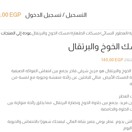
التسحيل / تسجيل الدخول
EGP
0,00
ة
العطور النسائي
مسكات الطهارة
مسك الخوخ والبرتقال
عودة إلي المنتجات
 الخوخ والبرتقال
140,00
EGP
210,
خوخ والبرتقال هو مزيج شرقي فاخر يجمع بين انتعاش الفواكه الصيفية
 المسك الأبيض. مثالي للباحثين عن رائحة منعشة وحيوية مع لمسة من
.
 العطر
ن فريد: يجمع بين حلاوة الخوخ ونضارة البرتقال، مما يخلق رائحة متوازنة بين
 الحلوة والحامضة.
اش يدوم: عطر يومي يتميز بثباته العالي، ليمنحك شعورًا بالانتعاش والحيوية
ليوم.