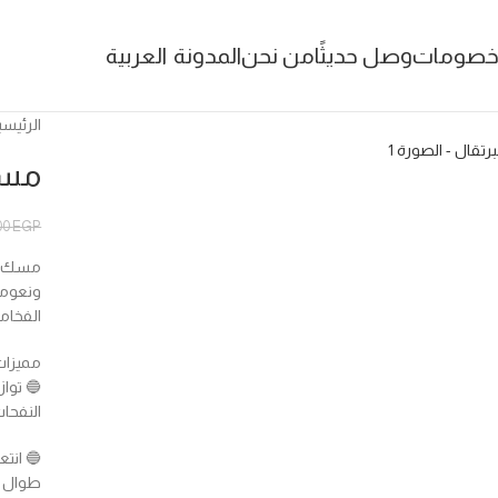
صومات
وصل حديثًا
من نحن
المدونة
العربية
الرئيسي
مسك
00
EGP
مسك ال
ونعومة
الفخامة
مميزات
🔵 تواز
النفحات
🔵 انتع
طوال ا