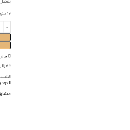
بفضل م
19 متوفر في المخزون
قارن
69
زائر
الاقسا
العود 
مشارك