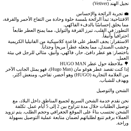
نجيل الهند (Vetiver)
💼 تجربة الرائحة والإحساس
الافتتاحية: تبدأ الرائحة بلمسة حلوة وحادة من التفاح الأحمر والقرفة،
مما يخلق إحساسًا بالدفء الفاكهي.
التطور: في القلب، تبرز القرفة والتوابل، مما يمنح العطر طابعاً
احترافياً وأنيقاً.
الاستقرار: يجف العطر على قاعدة كلاسيكية من الفانيليا الكريمية
وخشب الصندل، مما يجعله عطراً مريحاً وجذاباً.
باختصار: هو عطر دافئ، حار، فاكهي، وأنيق، مثالي للرجل في بيئة
العمل.
🌳 ملاحظة حول عطر HUGO MAN
إذا كنت تقصد عطر هوغو مان (Hugo Man)، فهو يمثل الجانب الآخر
من العلامة التجارية (HUGO) وهو أخضر، تفاحي، ومنعش أكثر،
ويهدف للشباب.
الشحن والتوصيل
نحن نقدم خدمة الشحن السريع لجميع المناطق داخل البلاد، مع
توصيل الطلبات خلال مدة تتراوح بين 2 إلى 5 أيام عمل. تكلفة
الشحن تحتسب بناءً على الموقع الجغرافي وحجم الطلب. يتم تزويد
العملاء برقم تتبع لطلباتهم لضمان متابعة عملية التوصيل بسهولة
وراحة.