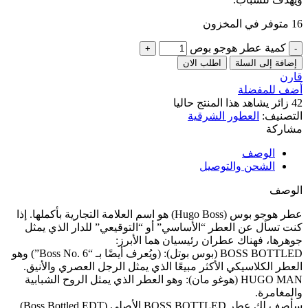
16 متوفر في المخزون
كمية عطر هوجو بوص
إضافة إلى السلة
اطلب الان
قارن
أضف للمفضلة
42
زائر يشاهد هذا المنتج حاليا
التصنيف:
العطور الشرقية
مشاركة
الوصف
الشحن والتوصيل
الوصف
عطر هوجو بوس (Hugo Boss) هو اسم العلامة التجارية بأكملها. إذا
كنت تسأل عن العطر “الأساسي” أو “التوقيعي” للدار الذي يمثل
جوهرها، فهناك عطران رئيسيان هما الأبرز:
BOSS BOTTLED (بوس بوتل): (ويُعرف أيضًا بـ “Boss No. 6”) وهو
العطر الكلاسيكي الأكثر مبيعًا الذي يمثل الرجل العصري والأنيق.
HUGO MAN (هوغو مان): وهو العطر الذي يمثل الروح الشبابية
والمغامرة.
سأصف لك عطر BOSS BOTTLED الأصلي (Boss Bottled EDT)