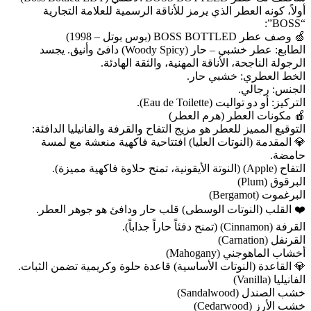
أولاً، كونه العطر الذي يرمز للأناقة الرسمية للعلامة التجارية
“BOSS”:
🍏 وصف عطر BOSS BOTTLED (بوس بوتل – 1998)
الطابع: عطر خشبي – حار (Woody Spicy) دافئ وأنيق. يجسد
الرجولة الناجحة، الأناقة المهنية، والثقة الهادئة.
الخط العطري: خشبي حار.
الجنس: رجالي.
التركيز: أو دو تواليت (Eau de Toilette).
🍎 مكونات العطر (هرم العطر)
التوقيع المميز للعطر هو مزيج التفاح والقرفة والفانيليا الدافئة:
💎 المقدمة (النوتات العليا) افتتاحية فاكهية منعشة مع لمسة
حامضة.
التفاح (Apple) (النوتة الأيقونية، تمنح حلاوة فاكهية مميزة).
البرقوق (Plum)
البرغموت (Bergamot)
❤️ القلب (النوتات الوسطى) قلب حار ودافئ هو جوهر العطر.
القرفة (Cinnamon) (تمنح دفئاً حاراً جذاباً).
القرنفل (Carnation)
أخشاب الماهوجني (Mahogany)
💎 القاعدة (النوتات الأساسية) قاعدة حلوة وكريمية تضمن الثبات.
الفانيليا (Vanilla)
خشب الصندل (Sandalwood)
خشب الأرز (Cedarwood)