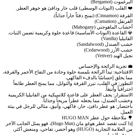
البرغموت (Bergamot)
❤️ القلب (النوتات الوسطى) قلب حار ودافئ هو جوهر العطر.
القرفة (Cinnamon) (تمنح دفئاً حاراً جذاباً).
القرنفل (Carnation)
أخشاب الماهوجني (Mahogany)
💎 القاعدة (النوتات الأساسية) قاعدة حلوة وكريمية تضمن الثبات.
الفانيليا (Vanilla)
خشب الصندل (Sandalwood)
خشب الأرز (Cedarwood)
نجيل الهند (Vetiver)
💼 تجربة الرائحة والإحساس
الافتتاحية: تبدأ الرائحة بلمسة حلوة وحادة من التفاح الأحمر والقرفة،
مما يخلق إحساسًا بالدفء الفاكهي.
التطور: في القلب، تبرز القرفة والتوابل، مما يمنح العطر طابعاً
احترافياً وأنيقاً.
الاستقرار: يجف العطر على قاعدة كلاسيكية من الفانيليا الكريمية
وخشب الصندل، مما يجعله عطراً مريحاً وجذاباً.
باختصار: هو عطر دافئ، حار، فاكهي، وأنيق، مثالي للرجل في بيئة
العمل.
🌳 ملاحظة حول عطر HUGO MAN
إذا كنت تقصد عطر هوغو مان (Hugo Man)، فهو يمثل الجانب الآخر
من العلامة التجارية (HUGO) وهو أخضر، تفاحي، ومنعش أكثر،
ويهدف للشباب.