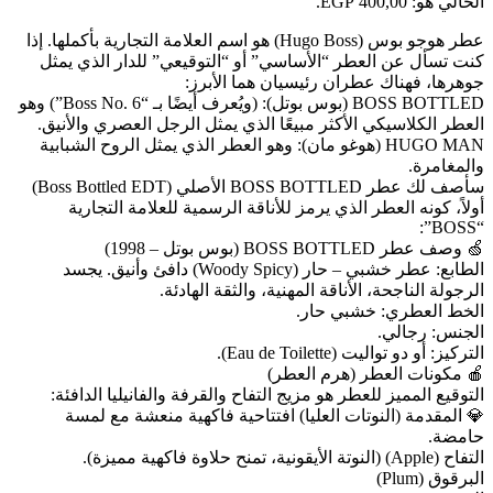
الحالي هو: 400,00 EGP.
عطر هوجو بوس (Hugo Boss) هو اسم العلامة التجارية بأكملها. إذا
كنت تسأل عن العطر “الأساسي” أو “التوقيعي” للدار الذي يمثل
جوهرها، فهناك عطران رئيسيان هما الأبرز:
BOSS BOTTLED (بوس بوتل): (ويُعرف أيضًا بـ “Boss No. 6”) وهو
العطر الكلاسيكي الأكثر مبيعًا الذي يمثل الرجل العصري والأنيق.
HUGO MAN (هوغو مان): وهو العطر الذي يمثل الروح الشبابية
والمغامرة.
سأصف لك عطر BOSS BOTTLED الأصلي (Boss Bottled EDT)
أولاً، كونه العطر الذي يرمز للأناقة الرسمية للعلامة التجارية
“BOSS”:
🍏 وصف عطر BOSS BOTTLED (بوس بوتل – 1998)
الطابع: عطر خشبي – حار (Woody Spicy) دافئ وأنيق. يجسد
الرجولة الناجحة، الأناقة المهنية، والثقة الهادئة.
الخط العطري: خشبي حار.
الجنس: رجالي.
التركيز: أو دو تواليت (Eau de Toilette).
🍎 مكونات العطر (هرم العطر)
التوقيع المميز للعطر هو مزيج التفاح والقرفة والفانيليا الدافئة:
💎 المقدمة (النوتات العليا) افتتاحية فاكهية منعشة مع لمسة
حامضة.
التفاح (Apple) (النوتة الأيقونية، تمنح حلاوة فاكهية مميزة).
البرقوق (Plum)