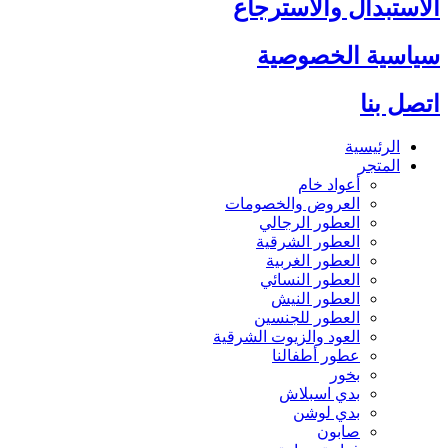
الاستبدال والاسترجاع
سياسية الخصوصية
اتصل بنا
الرئيسية
المتجر
أعواد خام
العروض والخصومات
العطور الرجالي
العطور الشرقية
العطور الغربية
العطور النسائي
العطور النيش
العطور للجنسين
العود والزيوت الشرقية
عطور أطفالنا
بخور
بدي اسبلاش
بدي لوشن
صابون