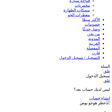
فواحة سيارة
مخمريات
مسكات الطهارة
معطرات الجو
الأكثر مبيعًا
خصومات
وصل حديثًا
من نحن
المدونة
العربية
المفضلة
قارن
التسحيل / تسجيل الدخول
السلة
غلق
تسجيل الدخول
غلق
ليس لديك حساب بعد؟
إنشاء حساب