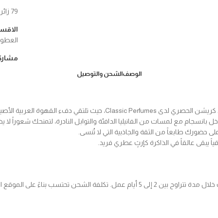
79
زائر
الاقسا
العطور
مشارك
الوصف
الشحن والتوصيل
يلة مع فخامة النوتات العطرية العميقة.
بانسجام مع لمسات من الفانيليا الدافئة والتوابل النادرة، لتمنحك شعوراً لا يض
 حضورك طابعاً من الثقة والجاذبية التي لا تُنسى.
ياً يبقى عالقاً في الذاكرة كإرثٍ عطري فريد.
نحن نقدم خدمة الشحن السريع لجميع المناطق داخل البلاد، مع توصيل الطلبات خلال مدة تتراوح