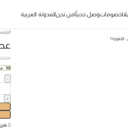
عًا
خصومات
وصل حديثًا
من نحن
المدونة
العربية
الرئيسي
عطر
00
EGP
30 متوفر في المخزون (يمكن الحجز بالطلب المسبق)
قارن