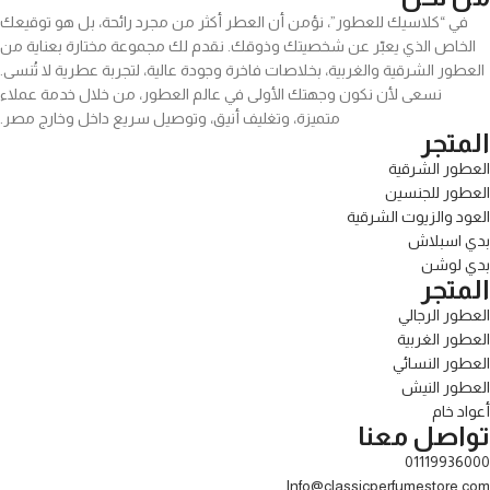
في “كلاسيك للعطور”، نؤمن أن العطر أكثر من مجرد رائحة، بل هو توقيعك
الخاص الذي يعبّر عن شخصيتك وذوقك. نقدم لك مجموعة مختارة بعناية من
العطور الشرقية والغربية، بخلاصات فاخرة وجودة عالية، لتجربة عطرية لا تُنسى.
نسعى لأن نكون وجهتك الأولى في عالم العطور، من خلال خدمة عملاء
متميزة، وتغليف أنيق، وتوصيل سريع داخل وخارج مصر.
المتجر
العطور الشرقية
العطور للجنسين
العود والزيوت الشرقية
بدي اسبلاش
بدي لوشن
المتجر
العطور الرجالي
العطور الغربية
العطور النسائي
العطور النيش
أعواد خام
تواصل معنا
01119936000
Info@classicperfumestore.com