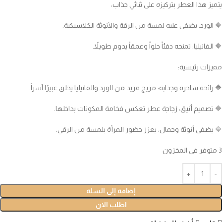
يتميز هذا العطر بتركيزه على ثنائي جذاب:
🔶️ الورد: يضفي عليه لمسة من الرقة والأنوثة الكلاسيكية.
🔶️ الفانيليا: تمنحه دفئاً حلواً وعمقاً يدوم طويلاً.
مميزات رئيسية:
🔷️ رائحة ساحرة وجذابة: مزيج فريد من الورد والفانيليا يخلق عبيرًا آسراً.
🔷️ تصميم أنيق: زجاجة عطر تعكس فخامة المكونات بداخلها.
🔷️ يضفي أنوثة وجمال: يعزز حضور المرأة بلمسة من الرقي.
3 متوفر في المخزون
إضافة إلى السلة
اطلب الان