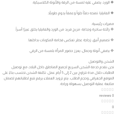
🔶️ الورد: يضفي عليه لمسة من الرقة والأنوثة الكلاسيكية.
🔶️ الفانيليا: تمنحه دفئاً حلواً وعمقاً يدوم طويلاً.
مميزات رئيسية:
🔷️ رائحة ساحرة وجذابة: مزيج فريد من الورد والفانيليا يخلق عبيرًا آسراً.
🔷️ تصميم أنيق: زجاجة عطر تعكس فخامة المكونات بداخلها.
🔷️ يضفي أنوثة وجمال: يعزز حضور المرأة بلمسة من الرقي.
الشحن والتوصيل
نحن نقدم خدمة الشحن السريع لجميع المناطق داخل البلاد، مع توصيل
الطلبات خلال مدة تتراوح بين 2 إلى 5 أيام عمل. تكلفة الشحن تحتسب بناءً على
الموقع الجغرافي وحجم الطلب. يتم تزويد العملاء برقم تتبع لطلباتهم لضمان
متابعة عملية التوصيل بسهولة وراحة.
0 reviews
0