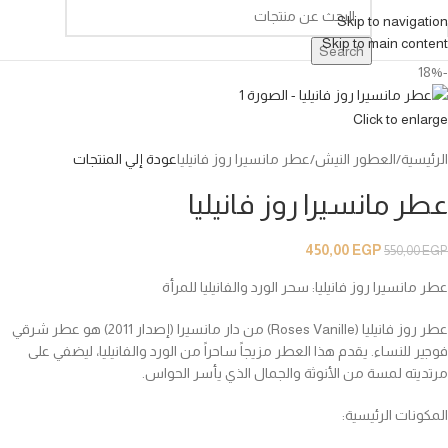
Skip to navigation
Skip to main content
Search
-18%
Click to enlarge
الرئيسية
العطور النيش
عطر مانسيرا روز فانيليا
عودة إلي المنتجات
عطر مانسيرا روز فانيليا
450,00
EGP
550,00
EGP
عطر مانسيرا روز فانيليا: سحر الورد والفانيليا للمرأة
عطر روز فانيليا (Roses Vanille) من دار مانسيرا (إصدار 2011) هو عطر شرقي
فوجير للنساء. يقدم هذا العطر مزيجاً ساحراً من الورد والفانيليا، ليضفي على
مرتديته لمسة من الأنوثة والجمال الذي يأسر الحواس.
المكونات الرئيسية: