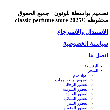
تصميم بواسطة بلوتون - جميع الحقوق
محفوظة ©2025 classic perfume store
الاستبدال والاسترجاع
سياسية الخصوصية
اتصل بنا
الرئيسية
المتجر
أعواد خام
العروض والخصومات
العطور الرجالي
العطور الشرقية
العطور الغربية
العطور النسائي
العطور النيش
العطور للجنسين