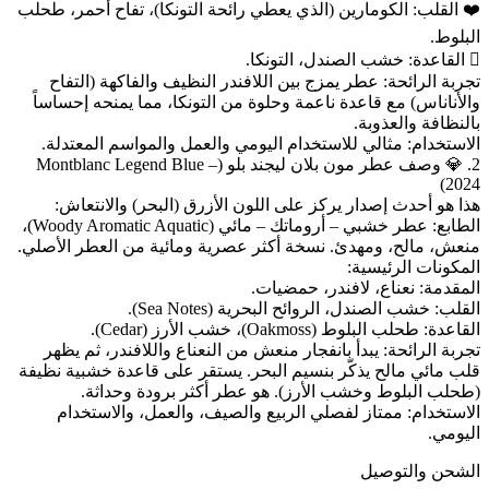
❤️ القلب: الكومارين (الذي يعطي رائحة التونكا)، تفاح أحمر، طحلب
البلوط.
🫆 القاعدة: خشب الصندل، التونكا.
تجربة الرائحة: عطر يمزج بين اللافندر النظيف والفاكهة (التفاح
والأناناس) مع قاعدة ناعمة وحلوة من التونكا، مما يمنحه إحساساً
بالنظافة والعذوبة.
الاستخدام: مثالي للاستخدام اليومي والعمل والمواسم المعتدلة.
2. 💎 وصف عطر مون بلان ليجند بلو (Montblanc Legend Blue –
2024)
هذا هو أحدث إصدار يركز على اللون الأزرق (البحر) والانتعاش:
الطابع: عطر خشبي – أروماتك – مائي (Woody Aromatic Aquatic)،
منعش، مالح، ومهدئ. نسخة أكثر عصرية ومائية من العطر الأصلي.
المكونات الرئيسية:
المقدمة: نعناع، لافندر، حمضيات.
القلب: خشب الصندل، الروائح البحرية (Sea Notes).
القاعدة: طحلب البلوط (Oakmoss)، خشب الأرز (Cedar).
تجربة الرائحة: يبدأ بانفجار منعش من النعناع واللافندر، ثم يظهر
قلب مائي مالح يذكّر بنسيم البحر. يستقر على قاعدة خشبية نظيفة
(طحلب البلوط وخشب الأرز). هو عطر أكثر برودة وحداثة.
الاستخدام: ممتاز لفصلي الربيع والصيف، والعمل، والاستخدام
اليومي.
الشحن والتوصيل