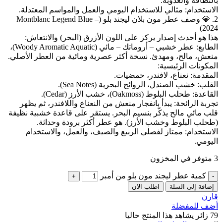
بالنظافة والعذوبة.
الاستخدام: مثالي للاستخدام اليومي والعمل والمواسم المعتدلة.
2. 💎 وصف عطر مون بلان ليجند بلو (Montblanc Legend Blue –
2024)
هذا هو أحدث إصدار يركز على اللون الأزرق (البحر) والانتعاش:
الطابع: عطر خشبي – أروماتك – مائي (Woody Aromatic Aquatic)،
منعش، مالح، ومهدئ. نسخة أكثر عصرية ومائية من العطر الأصلي.
المكونات الرئيسية:
المقدمة: نعناع، لافندر، حمضيات.
القلب: خشب الصندل، الروائح البحرية (Sea Notes).
القاعدة: طحلب البلوط (Oakmoss)، خشب الأرز (Cedar).
تجربة الرائحة: يبدأ بانفجار منعش من النعناع واللافندر، ثم يظهر
قلب مائي مالح يذكّر بنسيم البحر. يستقر على قاعدة خشبية نظيفة
(طحلب البلوط وخشب الأرز). هو عطر أكثر برودة وحداثة.
الاستخدام: ممتاز لفصلي الربيع والصيف، والعمل، والاستخدام
اليومي.
3 متوفر في المخزون
كمية عطر ليجند مون بلو من أمبر
إضافة إلى السلة
اطلب الان
قارن
أضف للمفضلة
79
زائر يشاهد هذا المنتج حاليا