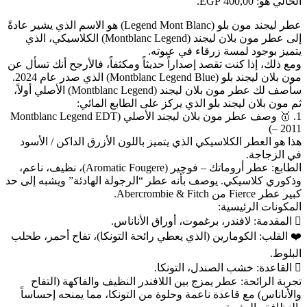
الحالي هو: 400,00 EGP.
عطر ليجند مون بلو (Legend Mont Blanc) هو الاسم الذي يشير عادةً
إلى عطر مون بلان ليجند (Montblanc Legend) الكلاسيكي، الذي
يتميز بوجود لمسة زرقاء في عبوته.
ومع ذلك، إذا كنت تقصد إصداراً حديثاً ومكثفاً، فالأرجح أنك تسأل عن
مون بلان ليجند بلو (Montblanc Legend Blue) الذي صدر عام 2024.
سأصف لك عطر مون بلان ليجند (Montblanc Legend) الأصلي أولاً،
ثم مون بلان ليجند بلو الذي يركز على الطابع المائي:
1. 🥇 وصف عطر مون بلان ليجند الأصلي (Montblanc Legend EDT
– 2011)
هذا هو العطر الكلاسيكي الذي يتميز باللون الأزرق الداكن / الأسود
في الزجاجة.
الطابع: عطر أروماتك – فوچير (Aromatic Fougere)، نظيف، ناعم،
وذكوري كلاسيكي. يوصف بأنه عطر “الرجولة الهادئة” ويشبه إلى حد
كبير عطر Fierce من Abercrombie & Fitch.
المكونات الرئيسية:
🫆 المقدمة: لافندر، برغموت، أوراق الأناناس.
❤️ القلب: الكومارين (الذي يعطي رائحة التونكا)، تفاح أحمر، طحلب
البلوط.
🫆 القاعدة: خشب الصندل، التونكا.
تجربة الرائحة: عطر يمزج بين اللافندر النظيف والفاكهة (التفاح
والأناناس) مع قاعدة ناعمة وحلوة من التونكا، مما يمنحه إحساساً