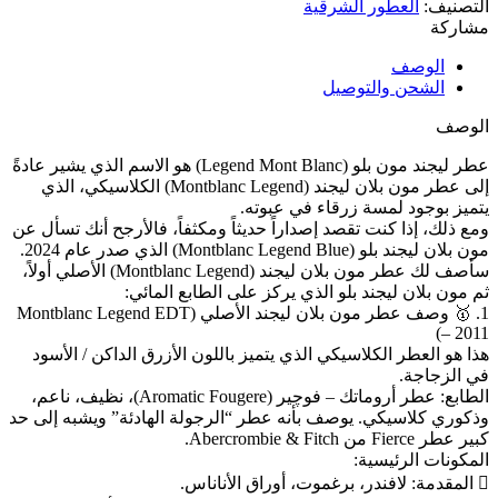
التصنيف:
العطور الشرقية
مشاركة
الوصف
الشحن والتوصيل
الوصف
عطر ليجند مون بلو (Legend Mont Blanc) هو الاسم الذي يشير عادةً
إلى عطر مون بلان ليجند (Montblanc Legend) الكلاسيكي، الذي
يتميز بوجود لمسة زرقاء في عبوته.
ومع ذلك، إذا كنت تقصد إصداراً حديثاً ومكثفاً، فالأرجح أنك تسأل عن
مون بلان ليجند بلو (Montblanc Legend Blue) الذي صدر عام 2024.
سأصف لك عطر مون بلان ليجند (Montblanc Legend) الأصلي أولاً،
ثم مون بلان ليجند بلو الذي يركز على الطابع المائي:
1. 🥇 وصف عطر مون بلان ليجند الأصلي (Montblanc Legend EDT
– 2011)
هذا هو العطر الكلاسيكي الذي يتميز باللون الأزرق الداكن / الأسود
في الزجاجة.
الطابع: عطر أروماتك – فوچير (Aromatic Fougere)، نظيف، ناعم،
وذكوري كلاسيكي. يوصف بأنه عطر “الرجولة الهادئة” ويشبه إلى حد
كبير عطر Fierce من Abercrombie & Fitch.
المكونات الرئيسية:
🫆 المقدمة: لافندر، برغموت، أوراق الأناناس.