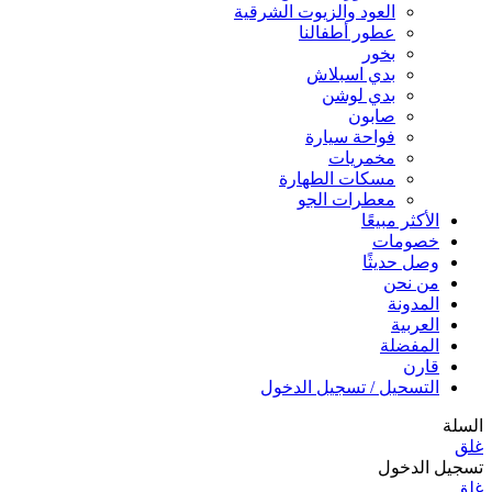
العود والزيوت الشرقية
عطور أطفالنا
بخور
بدي اسبلاش
بدي لوشن
صابون
فواحة سيارة
مخمريات
مسكات الطهارة
معطرات الجو
الأكثر مبيعًا
خصومات
وصل حديثًا
من نحن
المدونة
العربية
المفضلة
قارن
التسحيل / تسجيل الدخول
السلة
غلق
تسجيل الدخول
غلق