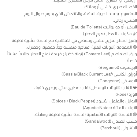
“رياضي” و “نهاري” مثالي للرجل العصري النشيط.
الخط العطري: خشبي أروماتك.
المفهوم: يجسد الحرية، المتعة، والانتعاش الذي يدوم طوال اليوم.
الجنس: رجالي.
التركيز: أو دو تواليت (Eau de Toilette).
🌿 مكونات العطر (هرم العطر)
يتميز العطر بمزيج عشبي وحمضي في الافتتاحية مع قاعدة خشبية نظيفة:
🟣 المقدمة (النوتات العليا) افتتاحية منعشة جداً، حمضية، وخضراء.
ورق الطماطم (Tomato Leaf) (نوتة خضراء فريدة تمنح العطر طابعاً عشبيّاً
خاصاً).
البرغموت (Bergamot)
أوراق الكاسي (Cassia/Black Currant Leaf)
اليوسفي (Tangerine)
❤️ القلب (النوتات الوسطى) قلب عطري مائي وزهري خفيف.
الورد (Rose)
التوابل والفلفل الأسود (Spices / Black Pepper)
النوتات المائية (Aquatic Notes)
🟣 القاعدة (النوتات الأساسية) قاعدة خشبية نظيفة وهادئة.
خشب الصندل (Sandalwood)
البتشولي (Patchouli)