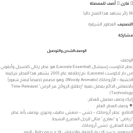
قارن
أضف للمفضلة
36
زائر يشاهد هذا المنتج حاليا
التصنيف:
العطور الشرقية
مشاركة
الوصف
الشحن والتوصيل
الوصف
عطر لاكوست إسينشال (Lacoste Essential) هو عطر رجالي كلاسيكي وأيقوني
من دار لاكوست (Lacoste)، تم إطلاقه عام 2005. يشتهر هذا العطر بتركيبته
الخشبية – الأروماتك (Woody Aromatic)، وهو مصمم خصيصاً ليمنح شعوراً
بالانتعاش الدائم بفضل تقنية “إطلاق الروائح عبر الزمن” (Time-Release
Technology).
إليك وصف تفصيلي للعطر:
🌳 وصف العطر العام
الطابع: عطر أروماتك – خشبي – منعش، نظيف، وحيوي، يوصف بأنه عطر
“رياضي” و “نهاري” مثالي للرجل العصري النشيط.
الخط العطري: خشبي أروماتك.
المفهوم: يجسد الحرية، المتعة، والانتعاش الذي يدوم طوال اليوم.