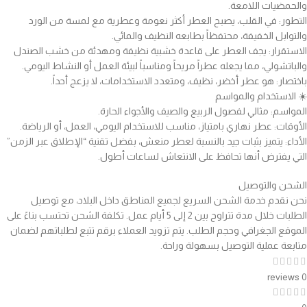
والحمضيات اللامعة.
التطور: في القلب، يصبح العطر أكثر نعومة وعطرية مع لمسة من الورد
والتوابل الخفيفة، محتفظاً بطابعه النظيف والمائي.
الاستقرار: يجف العطر على قاعدة خشبية نظيفة ومهدئة من خشب الصندل
والباتشولي، مما يجعله عطراً مريحاً ومناسباً لبيئة العمل أو النشاط اليومي.
باختصار: هو عطر أخضر، نظيف، ومتعدد الاستخدامات، لا يزعج أحداً.
☀️ الاستخدام والمواسم
المواسم: مثالي لفصول الربيع والصيف والأجواء الحارة.
الأوقات: عطر نهاري بامتياز، مناسب للاستخدام اليومي، العمل، أو الرياضة.
الأداء: يتميز بثبات جيد بالنسبة لعطر منعش، بفضل تقنية “الإطلاق عبر الزمن”
التي يفترض أنها تحافظ على الانتعاش لساعات أطول.
الشحن والتوصيل
نحن نقدم خدمة الشحن السريع لجميع المناطق داخل البلاد، مع توصيل
الطلبات خلال مدة تتراوح بين 2 إلى 5 أيام عمل. تكلفة الشحن تحتسب بناءً على
الموقع الجغرافي وحجم الطلب. يتم تزويد العملاء برقم تتبع لطلباتهم لضمان
متابعة عملية التوصيل بسهولة وراحة.
0 reviews