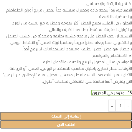
💧 تجربة الرائحة والإحساس
الافتتاحية: تبدأ بنفحة حادة وخضراء منعشة جداً، بفضل مزيج أوراق الطماطم
والحمضيات اللامعة.
التطور: في القلب، يصبح العطر أكثر نعومة وعطرية مع لمسة من الورد
والتوابل الخفيفة، محتفظاً بطابعه النظيف والمائي.
الاستقرار: يجف العطر على قاعدة خشبية نظيفة ومهدئة من خشب الصندل
والباتشولي، مما يجعله عطراً مريحاً ومناسباً لبيئة العمل أو النشاط اليومي.
باختصار: هو عطر أخضر، نظيف، ومتعدد الاستخدامات، لا يزعج أحداً.
☀️ الاستخدام والمواسم
المواسم: مثالي لفصول الربيع والصيف والأجواء الحارة.
الأوقات: عطر نهاري بامتياز، مناسب للاستخدام اليومي، العمل، أو الرياضة.
الأداء: يتميز بثبات جيد بالنسبة لعطر منعش، بفضل تقنية “الإطلاق عبر الزمن”
التي يفترض أنها تحافظ على الانتعاش لساعات أطول.
15 متوفر في المخزون
إضافة إلى السلة
اطلب الان