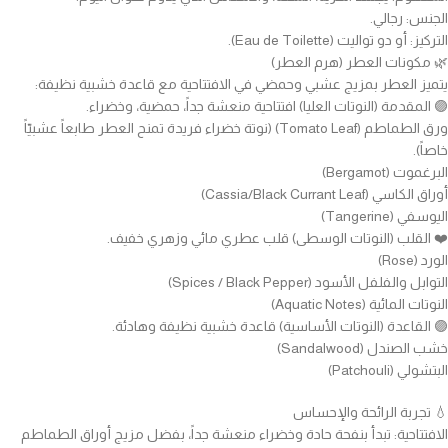
الجنس: رجالي.
التركيز: أو دو تواليت (Eau de Toilette).
🌿 مكونات العطر (هرم العطر)
يتميز العطر بمزيج عشبي وحمضي في الافتتاحية مع قاعدة خشبية نظيفة:
🟣 المقدمة (النوتات العليا) افتتاحية منعشة جداً، حمضية، وخضراء.
ورق الطماطم (Tomato Leaf) (نوتة خضراء فريدة تمنح العطر طابعاً عشبيّاً
خاصاً).
البرغموت (Bergamot)
أوراق الكاسي (Cassia/Black Currant Leaf)
اليوسفي (Tangerine)
❤️ القلب (النوتات الوسطى) قلب عطري مائي وزهري خفيف.
الورد (Rose)
التوابل والفلفل الأسود (Spices / Black Pepper)
النوتات المائية (Aquatic Notes)
🟣 القاعدة (النوتات الأساسية) قاعدة خشبية نظيفة وهادئة.
خشب الصندل (Sandalwood)
البتشولي (Patchouli)
💧 تجربة الرائحة والإحساس
الافتتاحية: تبدأ بنفحة حادة وخضراء منعشة جداً، بفضل مزيج أوراق الطماطم