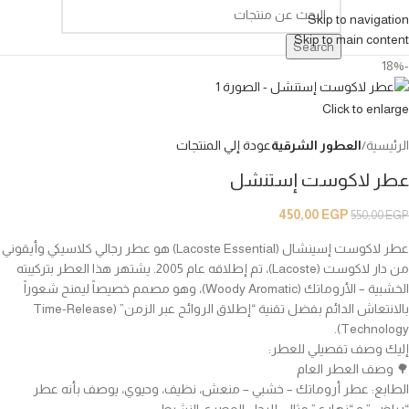
Skip to navigation
Skip to main content
Search
-18%
Click to enlarge
الرئيسية
العطور الشرقية
عودة إلي المنتجات
عطر لاكوست إستنشل
450,00
EGP
550,00
EGP
عطر لاكوست إسينشال (Lacoste Essential) هو عطر رجالي كلاسيكي وأيقوني
من دار لاكوست (Lacoste)، تم إطلاقه عام 2005. يشتهر هذا العطر بتركيبته
الخشبية – الأروماتك (Woody Aromatic)، وهو مصمم خصيصاً ليمنح شعوراً
بالانتعاش الدائم بفضل تقنية “إطلاق الروائح عبر الزمن” (Time-Release
Technology).
إليك وصف تفصيلي للعطر:
🌳 وصف العطر العام
الطابع: عطر أروماتك – خشبي – منعش، نظيف، وحيوي، يوصف بأنه عطر