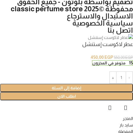
تصميم بواسطة بلوتون - جميع الحقوق
محفوظة ©2025 classic perfume store
الاستبدال والاسترجاع
سياسية الخصوصية
اتصل بنا
عطر لاكوست إستنشل
450,00
EGP
550,00
EGP
15 متوفر في المخزون
إضافة إلى السلة
اطلب الان
المتجر
سايد بار
المفضلة