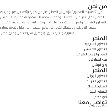
من نحن
في “كلاسيك للعطور”، نؤمن أن العطر أكثر من مجرد رائحة، بل هو توقيعك
الخاص الذي يعبّر عن شخصيتك وذوقك. نقدم لك مجموعة مختارة بعناية من
العطور الشرقية والغربية، بخلاصات فاخرة وجودة عالية، لتجربة عطرية لا تُنسى.
نسعى لأن نكون وجهتك الأولى في عالم العطور، من خلال خدمة عملاء
متميزة، وتغليف أنيق، وتوصيل سريع داخل وخارج مصر.
المتجر
العطور الشرقية
العطور للجنسين
العود والزيوت الشرقية
بدي اسبلاش
بدي لوشن
المتجر
العطور الرجالي
العطور الغربية
العطور النسائي
العطور النيش
أعواد خام
تواصل معنا