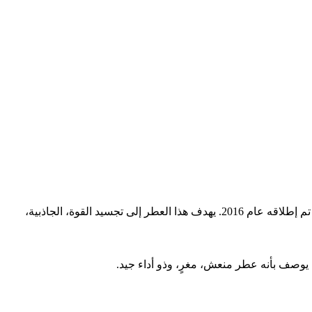
عطر فيرساتشي بور أوم ديلان بلو (Versace Pour Homme Dylan Blue) هو عطر رجالي عصري وشهير جداً من دار فيرساتشي (Versace)، وقد تم إطلاقه عام 2016. يهدف هذا العطر إلى تجسيد القوة، الجاذبية،