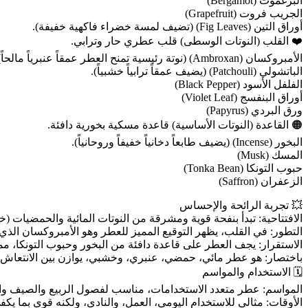
البرغموت (Bergamot)
الجريب فروت (Grapefruit)
أوراق التين (Fig Leaves) (تضيف لمسة خضراء فاكهية خفيفة).
❤️ القلب (النوتات الوسطى) قلب عطري حار وترابي.
الأمبروكسان (Ambroxan) (نوتة رئيسية تمنح العطر عمقاً عنبرياً مالحاً).
الباتشولي (Patchouli) (يضيف عمقاً ترابياً خشبياً).
الفلفل الأسود (Black Pepper)
أوراق البنفسج (Violet Leaf)
ورق البردي (Papyrus)
🟠 القاعدة (النوتات الأساسية) قاعدة مسكية بخورية دافئة.
البخور (Incense) (يضيف طابعاً دخانياً خفيفاً وروحانياً).
المسك (Musk)
حبوب التونكا (Tonka Bean)
الزعفران (Saffron)
💥 تجربة الرائحة والإحساس
الافتتاحية: تبدأ بنفحة قوية ومشرقة من النوتات المائية والحمضيات (خاص
التطور: في القلب، يظهر التوقيع المميز للعطر وهو الأمبروكسان الذي
الاستقرار: يجف العطر على قاعدة دافئة من البخور وحبوب التونكا، مما 
باختصار: هو عطر مائي، حمضي، عنبري، وخشبي، يوازن بين الانتعاش في
🗓️ الاستخدام والمواسم
المواسم: عطر متعدد الاستخدامات، مناسب لفصول الربيع والصيف وا
الأوقات: مثالي للاستخدام اليومي، العمل، والنادي، ولكنه قوي بما يكف