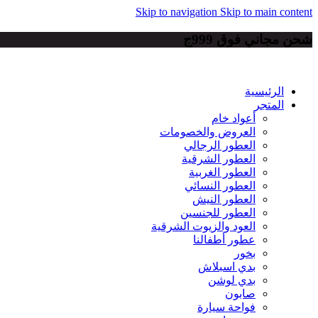
Skip to navigation
Skip to main content
شحن مجاني فوق 999ج
الرئيسية
المتجر
أعواد خام
العروض والخصومات
العطور الرجالي
العطور الشرقية
العطور الغربية
العطور النسائي
العطور النيش
العطور للجنسين
العود والزيوت الشرقية
عطور أطفالنا
بخور
بدي اسبلاش
بدي لوشن
صابون
فواحة سيارة