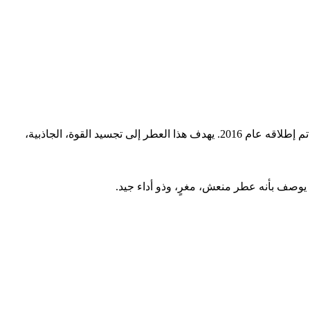
عطر فيرساتشي بور أوم ديلان بلو (Versace Pour Homme Dylan Blue) هو عطر رجالي عصري وشهير جداً من دار فيرساتشي (Versace)، وقد تم إطلاقه عام 2016. يهدف هذا العطر إلى تجسيد القوة، الجاذبية،