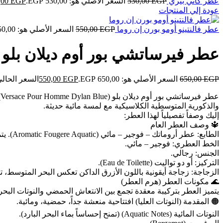
عطر كاتي بيري
EGP
530,00
السعر الأصلي هو: 530,00 EGP.
EGP
,00
عودة إلي المنتجات
عطر فالنتينو أومو بورن إن روما
EGP
550,00
السعر الأصلي هو: 550,00 EGP.
عطر فيرساتشي بور أوم ديلان بلو
EGP
650,00
السعر الأصلي هو: 650,00 EGP.
EGP
550,00
السعر الحالي هو: ,00
والذكورية المتوسطية الكلاسيكية مع لمسة مائية حديثة.
إليك وصفاً تفصيلياً لهذا العطر:
🔱 وصف العطر العام
الطابع: عطر أروماتك – فوجير – مائي (Aromatic Fougere Aquatic). يتميز بالتوازن بين الانتعاش الحمضي ونوتات البحر، مع عمق خشبي قوي. يوصف بأنه عطر منعش، مغرٍ، وذو أداء جيد.
الخط العطري: فوجير – مائي.
الجنس: رجالي.
التركيز: أو دو تواليت (Eau de Toilette).
الزجاجة: زجاجة أيقونية باللون الأزرق الداكن تعكس البحر المتوسط،
🌊 مكونات العطر (هرم العطر)
يتميز العطر بتركيبة معقدة تجمع بين الانتعاش الحمضي والنوتات البحري
🟠 المقدمة (النوتات العليا) افتتاحية منعشة جداً، حمضية، ومائية.
النوتات المائية (Aquatic Notes) (تمنح إحساساً بماء البحر البارد).