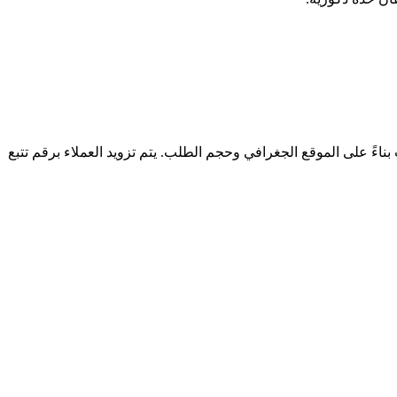
ل الطلبات خلال مدة تتراوح بين 2 إلى 5 أيام عمل. تكلفة الشحن تحتسب بناءً على الموقع الجغرافي وحجم الطلب. يتم تزويد العملاء برقم تتبع