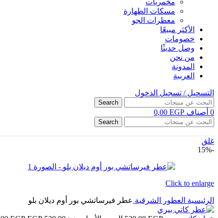
مخمريات
مسكات الطهارة
معطرات الجو
الأكثر مبيعًا
خصومات
وصل حديثًا
من نحن
المدونة
العربية
التسحيل / تسجيل الدخول
Search
0
أصناف
EGP
0,00
Search
غلق
-15%
Click to enlarge
الرئيسية
العطور الشرقية
عطر فيرساتشي بور أوم ديلان بلو