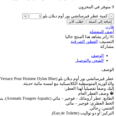
9 متوفر في المخزون
كمية عطر فيرساتشي بور أوم ديلان بلو
إضافة إلى السلة
اطلب الان
قارن
أضف للمفضلة
91
زائر يشاهد هذا المنتج حاليا
التصنيف:
العطور الشرقية
مشاركة
الوصف
الشحن والتوصيل
الوصف
والذكورية المتوسطية الكلاسيكية مع لمسة مائية حديثة.
إليك وصفاً تفصيلياً لهذا العطر:
🔱 وصف العطر العام
الطابع: عطر أروماتك – فوجير – مائي (Aromatic Fougere Aquatic). يتميز بالتوازن بين الانتعاش الحمضي ونوتات البحر، مع عمق خشبي قوي. يوصف بأنه عطر منعش، مغرٍ، وذو أداء جيد.
الخط العطري: فوجير – مائي.
الجنس: رجالي.
التركيز: أو دو تواليت (Eau de Toilette).