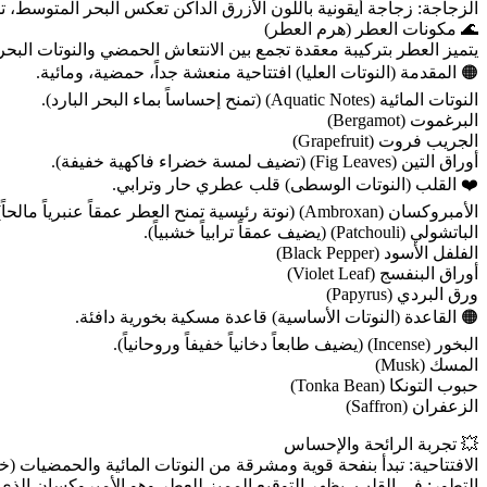
الزجاجة: زجاجة أيقونية باللون الأزرق الداكن تعكس البحر المتوسط،
🌊 مكونات العطر (هرم العطر)
يتميز العطر بتركيبة معقدة تجمع بين الانتعاش الحمضي والنوتات البحري
🟠 المقدمة (النوتات العليا) افتتاحية منعشة جداً، حمضية، ومائية.
النوتات المائية (Aquatic Notes) (تمنح إحساساً بماء البحر البارد).
البرغموت (Bergamot)
الجريب فروت (Grapefruit)
أوراق التين (Fig Leaves) (تضيف لمسة خضراء فاكهية خفيفة).
❤️ القلب (النوتات الوسطى) قلب عطري حار وترابي.
الأمبروكسان (Ambroxan) (نوتة رئيسية تمنح العطر عمقاً عنبرياً مالحاً).
الباتشولي (Patchouli) (يضيف عمقاً ترابياً خشبياً).
الفلفل الأسود (Black Pepper)
أوراق البنفسج (Violet Leaf)
ورق البردي (Papyrus)
🟠 القاعدة (النوتات الأساسية) قاعدة مسكية بخورية دافئة.
البخور (Incense) (يضيف طابعاً دخانياً خفيفاً وروحانياً).
المسك (Musk)
حبوب التونكا (Tonka Bean)
الزعفران (Saffron)
💥 تجربة الرائحة والإحساس
الافتتاحية: تبدأ بنفحة قوية ومشرقة من النوتات المائية والحمضيات (خاص
التطور: في القلب، يظهر التوقيع المميز للعطر وهو الأمبروكسان الذي