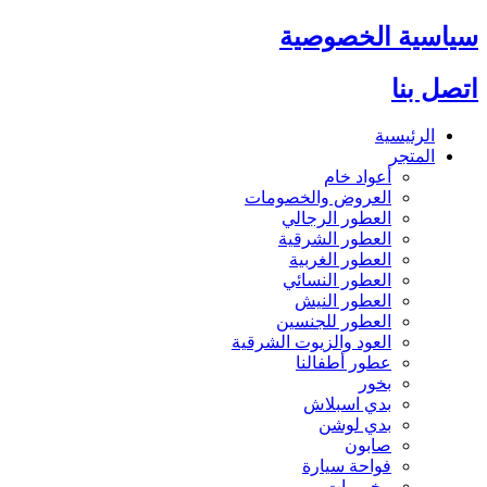
سياسية الخصوصية
اتصل بنا
الرئيسية
المتجر
أعواد خام
العروض والخصومات
العطور الرجالي
العطور الشرقية
العطور الغربية
العطور النسائي
العطور النيش
العطور للجنسين
العود والزيوت الشرقية
عطور أطفالنا
بخور
بدي اسبلاش
بدي لوشن
صابون
فواحة سيارة
مخمريات