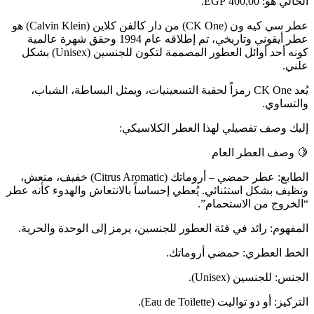
الحالي هو: 400,00 EGP.
عطر سي كيه ون (CK One) من دار كالفن كلاين (Calvin Klein) هو
عطر أيقوني وتاريخي، تم إطلاقه عام 1994 وحقق شهرة عالمية
كونه أحد أوائل العطور المصممة لتكون للجنسين (Unisex) بشكل
علني.
يُعد CK One رمزاً لحقبة التسعينيات، ويمثل البساطة، الشباب،
والتساوي.
إليك وصف تفصيلي لهذا العطر الكلاسيكي:
🍋 وصف العطر العام
الطابع: عطر حمضي – أروماتك (Citrus Aromatic) خفيف، منعش،
ونظيف بشكل استثنائي. يُعطي إحساساً بالانتعاش والهدوء كأنه عطر
“الخروج من الاستحمام”.
المفهوم: رائد في فئة العطور للجنسين، يرمز إلى الوحدة والحرية.
الخط العطري: حمضي أروماتك.
الجنس: للجنسين (Unisex).
التركيز: أو دو تواليت (Eau de Toilette).