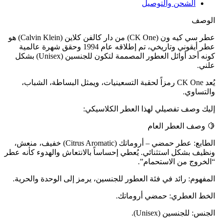
الشحن والتوصيل
الوصف
عطر سي كيه ون (CK One) من دار كالفن كلاين (Calvin Klein) هو
عطر أيقوني وتاريخي، تم إطلاقه عام 1994 وحقق شهرة عالمية
كونه أحد أوائل العطور المصممة لتكون للجنسين (Unisex) بشكل
علني.
يُعد CK One رمزاً لحقبة التسعينيات، ويمثل البساطة، الشباب،
والتساوي.
إليك وصف تفصيلي لهذا العطر الكلاسيكي:
🍋 وصف العطر العام
الطابع: عطر حمضي – أروماتك (Citrus Aromatic) خفيف، منعش،
ونظيف بشكل استثنائي. يُعطي إحساساً بالانتعاش والهدوء كأنه عطر
“الخروج من الاستحمام”.
المفهوم: رائد في فئة العطور للجنسين، يرمز إلى الوحدة والحرية.
الخط العطري: حمضي أروماتك.
الجنس: للجنسين (Unisex).