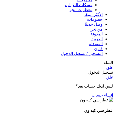
مسكات الطهارة
معطرات الجو
الأكثر مبيعًا
خصومات
وصل حديثًا
من نحن
المدونة
العربية
المفضلة
قارن
التسحيل / تسجيل الدخول
السلة
غلق
تسجيل الدخول
غلق
ليس لديك حساب بعد؟
إنشاء حساب
عطر سي كيه ون