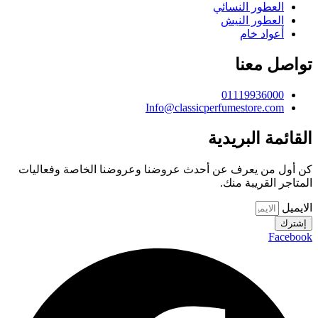
العطور النسائي
العطور النيش
أعواد خام
تواصل معنا
01119936000
Info@classicperfumestore.com
القائمة البريدية
كن أول من يعرف عن أحدث عروضنا وعروضنا الخاصة وفعاليات
المتاجر القريبة منك.
الايميل
إشترك
Facebook