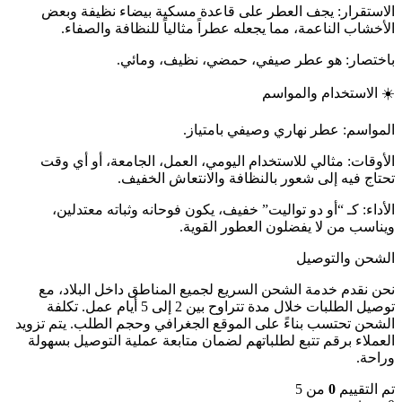
الاستقرار: يجف العطر على قاعدة مسكية بيضاء نظيفة وبعض
الأخشاب الناعمة، مما يجعله عطراً مثالياً للنظافة والصفاء.
باختصار: هو عطر صيفي، حمضي، نظيف، ومائي.
☀️ الاستخدام والمواسم
المواسم: عطر نهاري وصيفي بامتياز.
الأوقات: مثالي للاستخدام اليومي، العمل، الجامعة، أو أي وقت
تحتاج فيه إلى شعور بالنظافة والانتعاش الخفيف.
الأداء: كـ “أو دو تواليت” خفيف، يكون فوحانه وثباته معتدلين،
ويناسب من لا يفضلون العطور القوية.
الشحن والتوصيل
نحن نقدم خدمة الشحن السريع لجميع المناطق داخل البلاد، مع
توصيل الطلبات خلال مدة تتراوح بين 2 إلى 5 أيام عمل. تكلفة
الشحن تحتسب بناءً على الموقع الجغرافي وحجم الطلب. يتم تزويد
العملاء برقم تتبع لطلباتهم لضمان متابعة عملية التوصيل بسهولة
وراحة.
تم التقييم
0
من 5