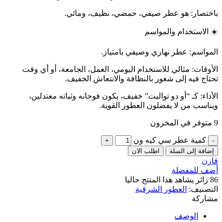
باختصار: هو عطر صيفي، حمضي، نظيف، ومائي.
☀️ الاستخدام والمواسم
المواسم: عطر نهاري وصيفي بامتياز.
الأوقات: مثالي للاستخدام اليومي، العمل، الجامعة، أو أي وقت
تحتاج فيه إلى شعور بالنظافة والانتعاش الخفيف.
الأداء: كـ “أو دو تواليت” خفيف، يكون فوحانه وثباته معتدلين،
ويناسب من لا يفضلون العطور القوية.
9 متوفر في المخزون
كمية عطر سي كيه ون
إضافة إلى السلة
اطلب الان
قارن
أضف للمفضلة
86
زائر يشاهد هذا المنتج حاليا
التصنيف:
العطور الشرقية
مشاركة
الوصف