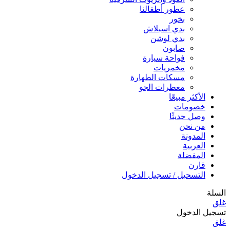
عطور أطفالنا
بخور
بدي اسبلاش
بدي لوشن
صابون
فواحة سيارة
مخمريات
مسكات الطهارة
معطرات الجو
الأكثر مبيعًا
خصومات
وصل حديثًا
من نحن
المدونة
العربية
المفضلة
قارن
التسحيل / تسجيل الدخول
السلة
غلق
تسجيل الدخول
غلق