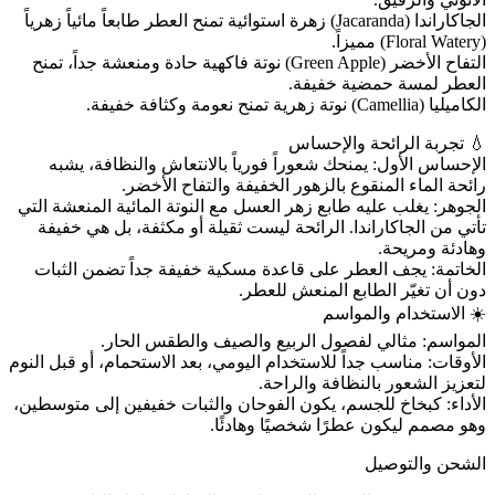
الجاكاراندا (Jacaranda) زهرة استوائية تمنح العطر طابعاً مائياً زهرياً
(Floral Watery) مميزاً.
التفاح الأخضر (Green Apple) نوتة فاكهية حادة ومنعشة جداً، تمنح
العطر لمسة حمضية خفيفة.
الكاميليا (Camellia) نوتة زهرية تمنح نعومة وكثافة خفيفة.
💧 تجربة الرائحة والإحساس
الإحساس الأول: يمنحك شعوراً فورياً بالانتعاش والنظافة، يشبه
رائحة الماء المنقوع بالزهور الخفيفة والتفاح الأخضر.
الجوهر: يغلب عليه طابع زهر العسل مع النوتة المائية المنعشة التي
تأتي من الجاكاراندا. الرائحة ليست ثقيلة أو مكثفة، بل هي خفيفة
وهادئة ومريحة.
الخاتمة: يجف العطر على قاعدة مسكية خفيفة جداً تضمن الثبات
دون أن تغيّر الطابع المنعش للعطر.
☀️ الاستخدام والمواسم
المواسم: مثالي لفصول الربيع والصيف والطقس الحار.
الأوقات: مناسب جداً للاستخدام اليومي، بعد الاستحمام، أو قبل النوم
لتعزيز الشعور بالنظافة والراحة.
الأداء: كبخاخ للجسم، يكون الفوحان والثبات خفيفين إلى متوسطين،
وهو مصمم ليكون عطرًا شخصيًا وهادئًا.
الشحن والتوصيل