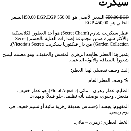
سيكرت
EGP
550,00
السعر الأصلي هو: 550,00 EGP.
EGP
450,00
السعر
الحالي هو: 450,00 EGP.
عطر سيكريت شارم (Secret Charm) هو أحد العطور الكلاسيكية
والأكثر شهرة ضمن مجموعة إصدارات العناية بالجسم (Secret
Garden Collection) من دار فيكتوريا سيكريت (Victoria’s Secret).
يتميز هذا العطر بطابعه الزهري المنعش والخفيف، وهو مصمم ليمنح
شعوراً بالنظافة والأنوثة الناعمة.
إليك وصف تفصيلي لهذا العطر:
🌸 وصف العطر العام
الطابع: عطر زهري – مائي (Floral Aquatic). هو عطر خفيف،
منعش، وحيوي، يوصف بأنه نظيف، حلو قليلاً، ومهدئ.
المفهوم: يجسد الإحساس بحديقة زهرية مائية أو نسيم خفيف في
يوم ربيعي.
الخط العطري: زهري – مائي.