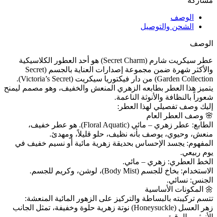
مشاركة
الوصف
الشحن والتوصيل
الوصف
عطر سيكريت شارم (Secret Charm) هو أحد العطور الكلاسيكية
والأكثر شهرة ضمن مجموعة إصدارات العناية بالجسم (Secret
Garden Collection) من دار فيكتوريا سيكريت (Victoria’s Secret).
يتميز هذا العطر بطابعه الزهري المنعش والخفيف، وهو مصمم ليمنح
شعوراً بالنظافة والأنوثة الناعمة.
إليك وصف تفصيلي لهذا العطر:
🌸 وصف العطر العام
الطابع: عطر زهري – مائي (Floral Aquatic). هو عطر خفيف،
منعش، وحيوي، يوصف بأنه نظيف، حلو قليلاً، ومهدئ.
المفهوم: يجسد الإحساس بحديقة زهرية مائية أو نسيم خفيف في
يوم ربيعي.
الخط العطري: زهري – مائي.
الاستخدام: بخاخ للجسم (Body Mist)، لوشن، وكريم للجسم.
الجنس: نسائي.
🌼 المكونات الأساسية
تتسم تركيبته بالبساطة والتركيز على الزهور المائية المنعشة:
زهر العسل (Honeysuckle) نوتة زهرية حلوة وخفيفة، تمثل الجانب
الأنوثي والرقيق.