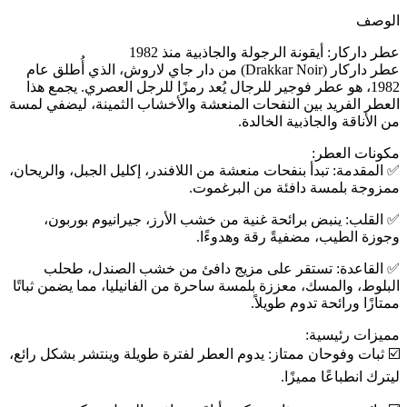
الوصف
عطر داركار: أيقونة الرجولة والجاذبية منذ 1982
عطر داركار (Drakkar Noir) من دار جاي لاروش، الذي أُطلق عام
1982، هو عطر فوجير للرجال يُعد رمزًا للرجل العصري. يجمع هذا
العطر الفريد بين النفحات المنعشة والأخشاب الثمينة، ليضفي لمسة
من الأناقة والجاذبية الخالدة.
مكونات العطر:
✅️ المقدمة: تبدأ بنفحات منعشة من اللافندر، إكليل الجبل، والريحان،
ممزوجة بلمسة دافئة من البرغموت.
✅️ القلب: ينبض برائحة غنية من خشب الأرز، جيرانيوم بوربون،
وجوزة الطيب، مضفيةً رقة وهدوءًا.
✅️ القاعدة: تستقر على مزيج دافئ من خشب الصندل، طحلب
البلوط، والمسك، معززة بلمسة ساحرة من الفانيليا، مما يضمن ثباتًا
ممتازًا ورائحة تدوم طويلاً.
مميزات رئيسية:
☑️ ثبات وفوحان ممتاز: يدوم العطر لفترة طويلة وينتشر بشكل رائع،
ليترك انطباعًا مميزًا.