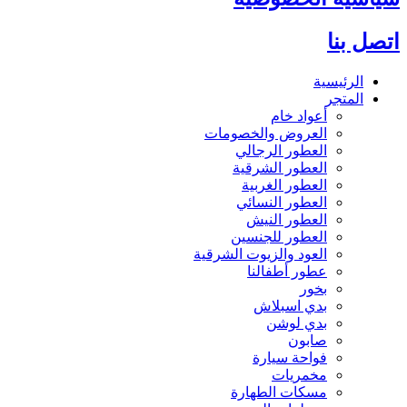
اتصل بنا
الرئيسية
المتجر
أعواد خام
العروض والخصومات
العطور الرجالي
العطور الشرقية
العطور الغربية
العطور النسائي
العطور النيش
العطور للجنسين
العود والزيوت الشرقية
عطور أطفالنا
بخور
بدي اسبلاش
بدي لوشن
صابون
فواحة سيارة
مخمريات
مسكات الطهارة