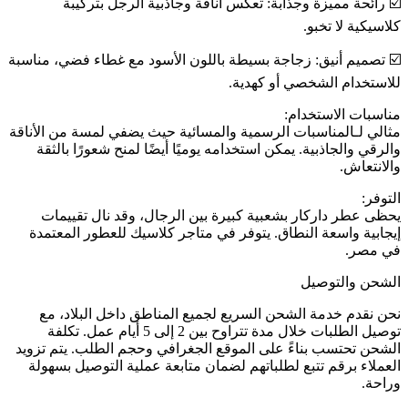
☑️ رائحة مميزة وجذابة: تعكس أناقة وجاذبية الرجل بتركيبة
كلاسيكية لا تخبو.
☑️ تصميم أنيق: زجاجة بسيطة باللون الأسود مع غطاء فضي، مناسبة
للاستخدام الشخصي أو كهدية.
مناسبات الاستخدام:
مثالي لـالمناسبات الرسمية والمسائية حيث يضفي لمسة من الأناقة
والرقي والجاذبية. يمكن استخدامه يوميًا أيضًا لمنح شعورًا بالثقة
والانتعاش.
التوفر:
يحظى عطر داركار بشعبية كبيرة بين الرجال، وقد نال تقييمات
إيجابية واسعة النطاق. يتوفر في متاجر كلاسيك للعطور المعتمدة
في مصر.
الشحن والتوصيل
نحن نقدم خدمة الشحن السريع لجميع المناطق داخل البلاد، مع
توصيل الطلبات خلال مدة تتراوح بين 2 إلى 5 أيام عمل. تكلفة
الشحن تحتسب بناءً على الموقع الجغرافي وحجم الطلب. يتم تزويد
العملاء برقم تتبع لطلباتهم لضمان متابعة عملية التوصيل بسهولة
وراحة.