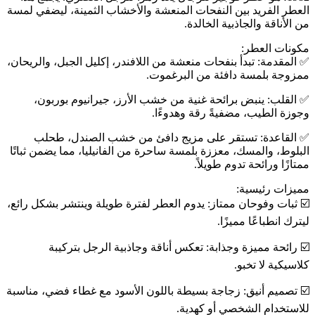
العطر الفريد بين النفحات المنعشة والأخشاب الثمينة، ليضفي لمسة
من الأناقة والجاذبية الخالدة.
مكونات العطر:
✅️ المقدمة: تبدأ بنفحات منعشة من اللافندر، إكليل الجبل، والريحان،
ممزوجة بلمسة دافئة من البرغموت.
✅️ القلب: ينبض برائحة غنية من خشب الأرز، جيرانيوم بوربون،
وجوزة الطيب، مضفيةً رقة وهدوءًا.
✅️ القاعدة: تستقر على مزيج دافئ من خشب الصندل، طحلب
البلوط، والمسك، معززة بلمسة ساحرة من الفانيليا، مما يضمن ثباتًا
ممتازًا ورائحة تدوم طويلاً.
مميزات رئيسية:
☑️ ثبات وفوحان ممتاز: يدوم العطر لفترة طويلة وينتشر بشكل رائع،
ليترك انطباعًا مميزًا.
☑️ رائحة مميزة وجذابة: تعكس أناقة وجاذبية الرجل بتركيبة
كلاسيكية لا تخبو.
☑️ تصميم أنيق: زجاجة بسيطة باللون الأسود مع غطاء فضي، مناسبة
للاستخدام الشخصي أو كهدية.