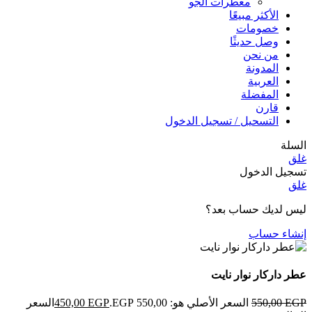
معطرات الجو
الأكثر مبيعًا
خصومات
وصل حديثًا
من نحن
المدونة
العربية
المفضلة
قارن
التسحيل / تسجيل الدخول
السلة
غلق
تسجيل الدخول
غلق
ليس لديك حساب بعد؟
إنشاء حساب
عطر داركار نوار نايت
EGP
550,00
السعر الأصلي هو: 550,00 EGP.
EGP
450,00
السعر