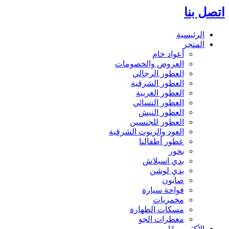
اتصل بنا
الرئيسية
المتجر
أعواد خام
العروض والخصومات
العطور الرجالي
العطور الشرقية
العطور الغربية
العطور النسائي
العطور النيش
العطور للجنسين
العود والزيوت الشرقية
عطور أطفالنا
بخور
بدي اسبلاش
بدي لوشن
صابون
فواحة سيارة
مخمريات
مسكات الطهارة
معطرات الجو
الأكثر مبيعًا