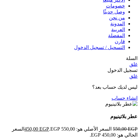
خصومات
وصل حديثًا
من نحن
المدونة
العربية
المفضلة
قارن
التسحيل / تسجيل الدخول
السلة
غلق
تسجيل الدخول
غلق
ليس لديك حساب بعد؟
إنشاء حساب
عطر بلاتينيوم
EGP
550,00
السعر الأصلي هو: 550,00 EGP.
EGP
450,00
السعر
الحالي هو: 450,00 EGP.