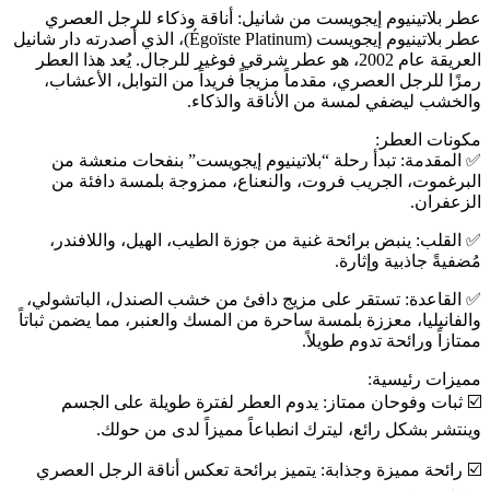
عطر بلاتينيوم إيجويست من شانيل: أناقة وذكاء للرجل العصري
عطر بلاتينيوم إيجويست (Égoïste Platinum)، الذي أصدرته دار شانيل
العريقة عام 2002، هو عطر شرقي فوغير للرجال. يُعد هذا العطر
رمزًا للرجل العصري، مقدماً مزيجاً فريداً من التوابل، الأعشاب،
والخشب ليضفي لمسة من الأناقة والذكاء.
مكونات العطر:
✅️ المقدمة: تبدأ رحلة “بلاتينيوم إيجويست” بنفحات منعشة من
البرغموت، الجريب فروت، والنعناع، ممزوجة بلمسة دافئة من
الزعفران.
✅️ القلب: ينبض برائحة غنية من جوزة الطيب، الهيل، واللافندر،
مُضفيةً جاذبية وإثارة.
✅️ القاعدة: تستقر على مزيج دافئ من خشب الصندل، الباتشولي،
والفانيليا، معززة بلمسة ساحرة من المسك والعنبر، مما يضمن ثباتاً
ممتازاً ورائحة تدوم طويلاً.
مميزات رئيسية:
☑️ ثبات وفوحان ممتاز: يدوم العطر لفترة طويلة على الجسم
وينتشر بشكل رائع، ليترك انطباعاً مميزاً لدى من حولك.
☑️ رائحة مميزة وجذابة: يتميز برائحة تعكس أناقة الرجل العصري