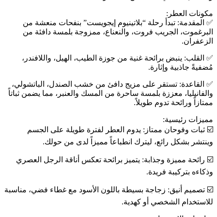
مكونات العطر:
✅️ المقدمة: تبدأ رحلة “بلاتينيوم إيجويست” بنفحات منعشة من
البرغموت، الجريب فروت، والنعناع، ممزوجة بلمسة دافئة من
الزعفران.
✅️ القلب: ينبض برائحة غنية من جوزة الطيب، الهيل، واللافندر،
مُضفيةً جاذبية وإثارة.
✅️ القاعدة: تستقر على مزيج دافئ من خشب الصندل، الباتشولي،
والفانيليا، معززة بلمسة ساحرة من المسك والعنبر، مما يضمن ثباتاً
ممتازاً ورائحة تدوم طويلاً.
مميزات رئيسية:
☑️ ثبات وفوحان ممتاز: يدوم العطر لفترة طويلة على الجسم
وينتشر بشكل رائع، ليترك انطباعاً مميزاً لدى من حولك.
☑️ رائحة مميزة وجذابة: يتميز برائحة تعكس أناقة الرجل العصري
وذكاءه بتركيبة فريدة.
☑️ تصميم أنيق: زجاجة بسيطة باللون الأسود مع غطاء فضي، مناسبة
للاستخدام الشخصي أو كهدية.