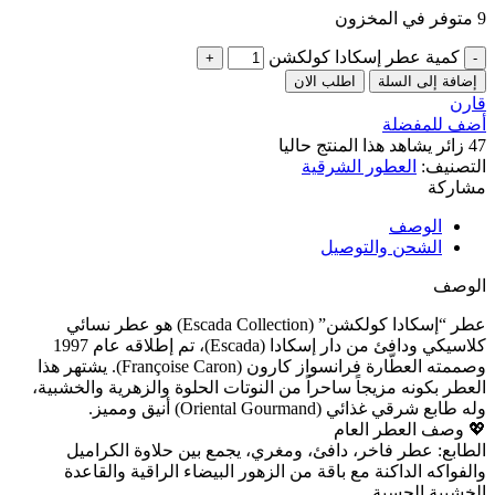
9 متوفر في المخزون
كمية عطر إسكادا كولكشن
إضافة إلى السلة
اطلب الان
قارن
أضف للمفضلة
47
زائر يشاهد هذا المنتج حاليا
التصنيف:
العطور الشرقية
مشاركة
الوصف
الشحن والتوصيل
الوصف
عطر “إسكادا كولكشن” (Escada Collection) هو عطر نسائي
كلاسيكي ودافئ من دار إسكادا (Escada)، تم إطلاقه عام 1997
وصممته العطّارة فرانسواز كارون (Françoise Caron). يشتهر هذا
العطر بكونه مزيجاً ساحراً من النوتات الحلوة والزهرية والخشبية،
وله طابع شرقي غذائي (Oriental Gourmand) أنيق ومميز.
💖 وصف العطر العام
الطابع: عطر فاخر، دافئ، ومغري، يجمع بين حلاوة الكراميل
والفواكه الداكنة مع باقة من الزهور البيضاء الراقية والقاعدة
الخشبية الحسية.