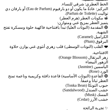
الخط العطري: شرقي للنساء.
التركيز: عادةً ما يكون أو دو بارفيوم (Eau de Parfum) أو بارفان دي
تواليت (Parfum de Toilette).
🍯 مكونات العطر (هرم العطر)
يتميز العطر بمزيج غني ومتوازن:
🔵 المقدمة (النوتات العليا) تبدأ بافتتاحية فاكهية حلوة ومسكرة تفتح
الشهية.
الكراميل (Caramel)
البرقوق (Plum)
❤️ القلب (النوتات الوسطى) قلب زهري أنثوي غني يوازن حلاوة
الافتتاحية.
زهر البرتقال (Orange Blossom)
الزهور البيضاء
الياسمين (Jasmine)
الورد (Rose)
🔵 القاعدة (النوتات الأساسية) قاعدة دافئة وكريمية وناعمة تمنح
العطر ثباتاً وعمقاً.
حبوب التونكا (Tonka Bean)
خشب الصندل (Sandalwood)
المسك (Musk)
خشب الأرز (Cedar)
✨ تجربة الرائحة