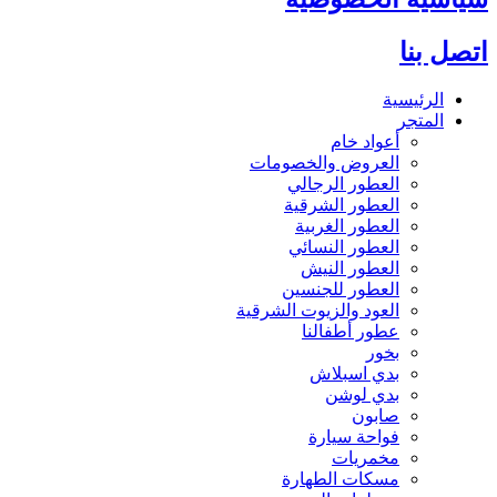
اتصل بنا
الرئيسية
المتجر
أعواد خام
العروض والخصومات
العطور الرجالي
العطور الشرقية
العطور الغربية
العطور النسائي
العطور النيش
العطور للجنسين
العود والزيوت الشرقية
عطور أطفالنا
بخور
بدي اسبلاش
بدي لوشن
صابون
فواحة سيارة
مخمريات
مسكات الطهارة