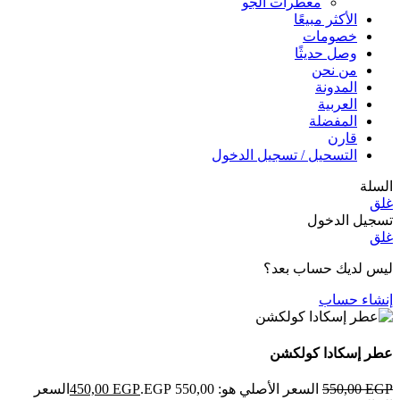
معطرات الجو
الأكثر مبيعًا
خصومات
وصل حديثًا
من نحن
المدونة
العربية
المفضلة
قارن
التسحيل / تسجيل الدخول
السلة
غلق
تسجيل الدخول
غلق
ليس لديك حساب بعد؟
إنشاء حساب
عطر إسكادا كولكشن
EGP
550,00
السعر الأصلي هو: 550,00 EGP.
EGP
450,00
السعر