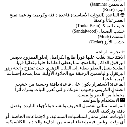
الياسمين (Jasmine)
الورد (Rose)
🔵 القاعدة (النوتات الأساسية) قاعدة دافئة وكريمية وناعمة تمنح
العطر ثباتاً وعمقاً.
حبوب التونكا (Tonka Bean)
خشب الصندل (Sandalwood)
المسك (Musk)
خشب الأرز (Cedar)
✨ تجربة الرائحة
الافتتاحية: يغلب عليها فوراً طابع الكراميل الحلو الممزوج بعصير
البرقوق الداكن والناضج، مما يعطي انطباعاً حلواً وغذائياً قوياً.
القلب: ينتقل العطر ببطء إلى القلب الزهري حيث تمتزج رائحة زهر
البرتقال والياسمين الرقيقة مع الحلاوة الأولية، مما يمنحه إحساساً
كريمياً ناعماً.
القاعدة: الاستقرار يكون على قاعدة دافئة وحسية من خشب
الصندل الكريمي وحبوب التونكا، والتي تُعزز الثبات وتترك أثراً
مخملياً من العنبر والمسك.
🌃 الاستخدام والمواسم
المواسم: مثالي لفصول الخريف والشتاء والأجواء الباردة، بفضل
دفئه وتركيبته الغنية.
الأوقات: عطر ممتاز للمناسبات المسائية، والاجتماعات الخاصة، أو
أي وقت ترغبين فيه بإضفاء لمسة من الدفء والجاذبية الكلاسيكية.