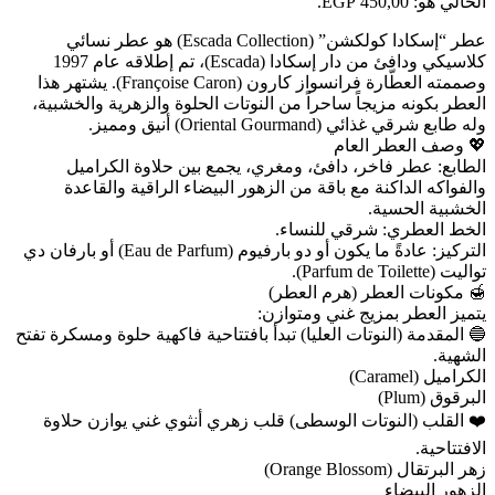
الحالي هو: 450,00 EGP.
عطر “إسكادا كولكشن” (Escada Collection) هو عطر نسائي
كلاسيكي ودافئ من دار إسكادا (Escada)، تم إطلاقه عام 1997
وصممته العطّارة فرانسواز كارون (Françoise Caron). يشتهر هذا
العطر بكونه مزيجاً ساحراً من النوتات الحلوة والزهرية والخشبية،
وله طابع شرقي غذائي (Oriental Gourmand) أنيق ومميز.
💖 وصف العطر العام
الطابع: عطر فاخر، دافئ، ومغري، يجمع بين حلاوة الكراميل
والفواكه الداكنة مع باقة من الزهور البيضاء الراقية والقاعدة
الخشبية الحسية.
الخط العطري: شرقي للنساء.
التركيز: عادةً ما يكون أو دو بارفيوم (Eau de Parfum) أو بارفان دي
تواليت (Parfum de Toilette).
🍯 مكونات العطر (هرم العطر)
يتميز العطر بمزيج غني ومتوازن:
🔵 المقدمة (النوتات العليا) تبدأ بافتتاحية فاكهية حلوة ومسكرة تفتح
الشهية.
الكراميل (Caramel)
البرقوق (Plum)
❤️ القلب (النوتات الوسطى) قلب زهري أنثوي غني يوازن حلاوة
الافتتاحية.
زهر البرتقال (Orange Blossom)
الزهور البيضاء