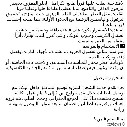
الافتتاحية: يغلب عليها فوراً طابع الكراميل الحلو الممزوج بعصير
البرقوق الداكن والناضج، مما يعطي انطباعاً حلواً وغذائياً قوياً.
القلب: ينتقل العطر ببطء إلى القلب الزهري حيث تمتزج رائحة زهر
البرتقال والياسمين الرقيقة مع الحلاوة الأولية، مما يمنحه إحساساً
كريمياً ناعماً.
القاعدة: الاستقرار يكون على قاعدة دافئة وحسية من خشب
الصندل الكريمي وحبوب التونكا، والتي تُعزز الثبات وتترك أثراً
مخملياً من العنبر والمسك.
🌃 الاستخدام والمواسم
المواسم: مثالي لفصول الخريف والشتاء والأجواء الباردة، بفضل
دفئه وتركيبته الغنية.
الأوقات: عطر ممتاز للمناسبات المسائية، والاجتماعات الخاصة، أو
أي وقت ترغبين فيه بإضفاء لمسة من الدفء والجاذبية الكلاسيكية.
الشحن والتوصيل
نحن نقدم خدمة الشحن السريع لجميع المناطق داخل البلاد، مع
توصيل الطلبات خلال مدة تتراوح بين 2 إلى 5 أيام عمل. تكلفة
الشحن تحتسب بناءً على الموقع الجغرافي وحجم الطلب. يتم تزويد
العملاء برقم تتبع لطلباتهم لضمان متابعة عملية التوصيل بسهولة
وراحة.
تم التقييم
0
من 5
0 reviews