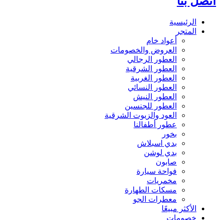
اتصل بنا
الرئيسية
المتجر
أعواد خام
العروض والخصومات
العطور الرجالي
العطور الشرقية
العطور الغربية
العطور النسائي
العطور النيش
العطور للجنسين
العود والزيوت الشرقية
عطور أطفالنا
بخور
بدي اسبلاش
بدي لوشن
صابون
فواحة سيارة
مخمريات
مسكات الطهارة
معطرات الجو
الأكثر مبيعًا
خصومات