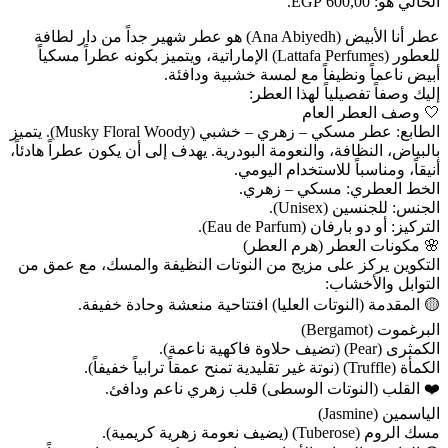
الحالي هو: 600,00 EGP.
عطر أنا الأبيض (Ana Abiyedh) هو عطر شهير جداً من دار لطافة
للعطور (Lattafa Perfumes) الإماراتية، ويتميز بكونه عطراً مسكياً
أبيض ناعماً ونظيفاً مع لمسة خشبية ودافئة.
إليك وصفاً تفصيلياً لهذا العطر:
🤍 وصف العطر العام
الطابع: عطر مسكي – زهري – خشبي (Musky Floral Woody). يتميز
بالبياض، النظافة، والنعومة البودرية. يهدف إلى أن يكون عطراً هادئاً،
أنيقاً، ومناسباً للاستخدام اليومي.
الخط العطري: مسكي – زهري.
الجنس: للجنسين (Unisex).
التركيز: أو دو بارفان (Eau de Parfum).
🌸 مكونات العطر (هرم العطر)
التكوين يركز على مزيج من النوتات النظيفة والمسك، مع عمق من
التوابل والأخشاب:
🟡 المقدمة (النوتات العليا) افتتاحية منعشة وحادة خفيفة.
البرغموت (Bergamot)
الكمثرى (Pear) (تضيف حلاوة فاكهية ناعمة).
الكمأة (Truffle) (نوتة غير تقليدية تمنح عمقاً ترابياً خفيفاً).
❤️ القلب (النوتات الوسطى) قلب زهري ناعم ودافئ.
الياسمين (Jasmine)
مسك الروم (Tuberose) (يضيف نعومة زهرية كريمية).