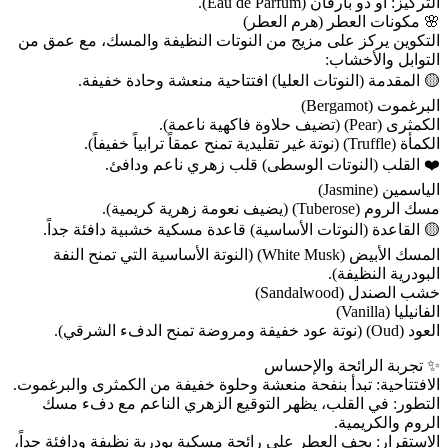
التركيز: أو دو بارفان (Eau de Parfum).
🌸 مكونات العطر (هرم العطر)
التكوين يركز على مزيج من النوتات النظيفة والمسك، مع عمق من
التوابل والأخشاب:
🟡 المقدمة (النوتات العليا) افتتاحية منعشة وحادة خفيفة.
البرغموت (Bergamot)
الكمثرى (Pear) (تضيف حلاوة فاكهية ناعمة).
الكمأة (Truffle) (نوتة غير تقليدية تمنح عمقاً ترابياً خفيفاً).
❤️ القلب (النوتات الوسطى) قلب زهري ناعم ودافئ.
الياسمين (Jasmine)
مسك الروم (Tuberose) (يضيف نعومة زهرية كريمية).
🟡 القاعدة (النوتات الأساسية) قاعدة مسكية خشبية دافئة جداً.
المسك الأبيض (White Musk) (النوتة الأساسية التي تمنح النفة
البودرية النظيفة).
خشب الصندل (Sandalwood)
الفانيليا (Vanilla)
العود (Oud) (نوتة عود خفيفة ومروضة تمنح الدفء الشرقي).
✨ تجربة الرائحة والإحساس
الافتتاحية: تبدأ بنفحة منعشة وحلوة خفيفة من الكمثرى والبرغموت.
التطور: في القلب، يظهر التوقيع الزهري الناعم مع دفء مسك
الروم والكريمية.
الاستقرار: يجف العطر على رائحة مسكية بودرية نظيفة ودافئة جداً،