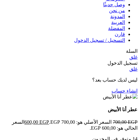
وصل حديثًا
من نحن
المدونة
العربية
المفضلة
قارن
التسحيل / تسجيل الدخول
السلة
غلق
تسجيل الدخول
غلق
ليس لديك حساب بعد؟
إنشاء حساب
عطر أنا الأبيض
EGP
700,00
السعر الأصلي هو: 700,00 EGP.
EGP
600,00
السعر
الحالي هو: 600,00 EGP.
14 متوفر في المخزون