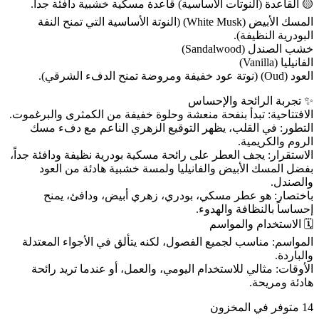
🟡 القاعدة (النوتات الأساسية) قاعدة مسكية خشبية دافئة جداً.
المسك الأبيض (White Musk) (النوتة الأساسية التي تمنح النفة
البودرية النظيفة).
خشب الصندل (Sandalwood)
الفانيليا (Vanilla)
العود (Oud) (نوتة عود خفيفة ومروضة تمنح الدفء الشرقي).
✨ تجربة الرائحة والإحساس
الافتتاحية: تبدأ بنفحة منعشة وحلوة خفيفة من الكمثرى والبرغموت.
التطور: في القلب، يظهر التوقيع الزهري الناعم مع دفء مسك
الروم والكريمية.
الاستقرار: يجف العطر على رائحة مسكية بودرية نظيفة ودافئة جداً،
بفضل المسك الأبيض والفانيليا ولمسة خشبية هادئة من العود
والصندل.
باختصار: هو عطر مسكي، بودري، زهري أبيض، ودافئ، يمنح
إحساساً بالنظافة والهدوء.
🗓️ الاستخدام والمواسم
المواسم: مناسب لجميع الفصول، لكنه يتألق في الأجواء المعتدلة
والباردة.
الأوقات: مثالي للاستخدام اليومي، والعمل، أو عندما تريد رائحة
هادئة ومريحة.
14 متوفر في المخزون