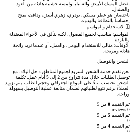
بفضل المسك الأبيض والفانيليا ولمسة خشبية هادئة من العود
والصندل.
باختصار: هو عطر مسكي، بودري، زهري أبيض، ودافئ، يمنح
إحساساً بالنظافة والهدوء.
🗓️ الاستخدام والمواسم
المواسم: مناسب لجميع الفصول، لكنه يتألق في الأجواء المعتدلة
والباردة.
الأوقات: مثالي للاستخدام اليومي، والعمل، أو عندما تريد رائحة
هادئة ومريحة.
الشحن والتوصيل
نحن نقدم خدمة الشحن السريع لجميع المناطق داخل البلاد، مع
توصيل الطلبات خلال مدة تتراوح بين 2 إلى 5 أيام عمل. تكلفة
الشحن تحتسب بناءً على الموقع الجغرافي وحجم الطلب. يتم تزويد
العملاء برقم تتبع لطلباتهم لضمان متابعة عملية التوصيل بسهولة
وراحة.
تم التقييم
0
من 5
0 reviews
تم التقييم
5
من 5
0
تم التقييم
4
من 5
0