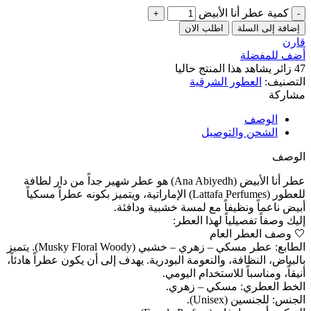
كمية عطر أنا الأبيض
إضافة إلى السلة
اطلب الان
قارن
أضف للمفضلة
47
زائر يشاهد هذا المنتج حاليا
التصنيف:
العطور الشرقية
مشاركة
الوصف
الشحن والتوصيل
الوصف
عطر أنا الأبيض (Ana Abiyedh) هو عطر شهير جداً من دار لطافة
للعطور (Lattafa Perfumes) الإماراتية، ويتميز بكونه عطراً مسكياً
أبيض ناعماً ونظيفاً مع لمسة خشبية ودافئة.
إليك وصفاً تفصيلياً لهذا العطر:
🤍 وصف العطر العام
الطابع: عطر مسكي – زهري – خشبي (Musky Floral Woody). يتميز
بالبياض، النظافة، والنعومة البودرية. يهدف إلى أن يكون عطراً هادئاً،
أنيقاً، ومناسباً للاستخدام اليومي.
الخط العطري: مسكي – زهري.
الجنس: للجنسين (Unisex).