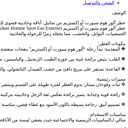
الشحن والتوصيل
الوصف
عطر ألور هوم سبورت أو إكستريم من شانيل: أناقة وجاذبية قصوى لل
الحمضيات، التوابل، والخشب، مما يجعله رمزًا للرجولة والجاذبية.
مكونات العطر:
🔶️ المقدمة: تبدأ رحلة “ألور هوم سبورت أو إكستريم” بنفحات منعشة
🔶️ القلب: ينبض برائحة غنية من جوزة الطيب، الزنجبيل، والياسمين، مضف
🔶️ القاعدة: تستقر على مزيج دافئ من خشب الصندل، الباتشولي، والفان
مميزات رئيسية:
🔷️ ثبات وفوحان ممتاز: يدوم العطر لفترة طويلة على الجسم وينتشر ب
🔷️ رائحة قوية وجذابة: يتميز برائحة تعكس ثقة الرجل وجاذبيته بتركيبة 
🔷️ تصميم أنيق: زجاجة بسيطة باللون الأسود مع غطاء فضي، مناسبة 
مناسبات الاستخدام:
مثالي لـالمناسبات الرسمية والاجتماعية حيث يضفي لمسة من الأناقة وال