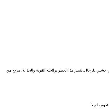
Allure Homme Sport Eau E)، الذي أصدرته دار شانيل الفرنسية العريقة عام 2012، هو عطر شرقي خشبي للرجال. يتميز هذا العطر برائحته القوية والجذابة، مزيج من
دوم طويلاً.