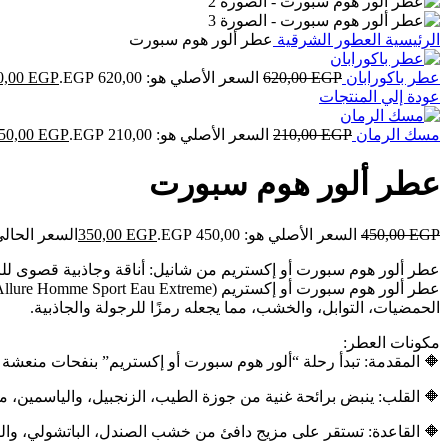
الرئيسية
العطور الشرقية
عطر ألور هوم سبورت
عطر باكورابان
EGP
620,00
السعر الأصلي هو: 620,00 EGP.
EGP
0,00
عودة إلي المنتجات
مسك الرمان
EGP
210,00
السعر الأصلي هو: 210,00 EGP.
EGP
50,00
عطر ألور هوم سبورت
EGP
450,00
السعر الأصلي هو: 450,00 EGP.
EGP
350,00
السعر الحالي هو: ,00
عطر ألور هوم سبورت أو إكستريم من شانيل: أناقة وجاذبية قصوى لل
الحمضيات، التوابل، والخشب، مما يجعله رمزًا للرجولة والجاذبية.
مكونات العطر:
🔶️ المقدمة: تبدأ رحلة “ألور هوم سبورت أو إكستريم” بنفحات منعشة
🔶️ القلب: ينبض برائحة غنية من جوزة الطيب، الزنجبيل، والياسمين، مضف
🔶️ القاعدة: تستقر على مزيج دافئ من خشب الصندل، الباتشولي، والفان