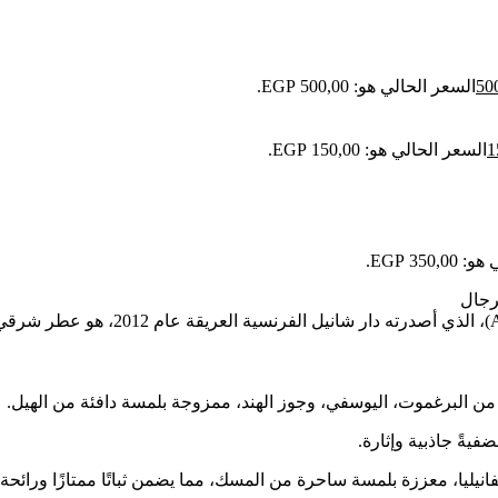
50
السعر الحالي هو: 500,00 EGP.
1
السعر الحالي هو: 150,00 EGP.
350 EGP.
رجال
عطر ألور هوم سبورت أو إكستريم (xtreme
 من البرغموت، اليوسفي، وجوز الهند، ممزوجة بلمسة دافئة من الهيل.
يةً جاذبية وإثارة.
يليا، معززة بلمسة ساحرة من المسك، مما يضمن ثباتًا ممتازًا ورائحة ت