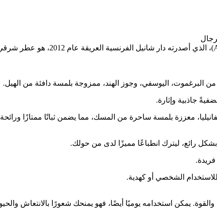
رجال
عطر ألور هوم سبورت أو إكستريم (xtreme
 من البرغموت، اليوسفي، وجوز الهند، ممزوجة بلمسة دافئة من الهيل.
يةً جاذبية وإثارة.
يليا، معززة بلمسة ساحرة من المسك، مما يضمن ثباتًا ممتازًا ورائحة ت
شكل رائع، ليترك انطباعًا مميزًا لدى من حولك.
فريدة.
للاستخدام الشخصي أو كهدية.
قوة. يمكن استخدامه يوميًا أيضًا، فهو يمنحك شعورًا بالانتعاش والحيوي