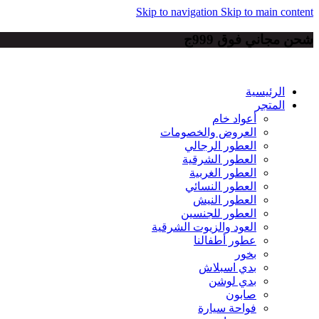
Skip to navigation
Skip to main content
شحن مجاني فوق 999ج
الرئيسية
المتجر
أعواد خام
العروض والخصومات
العطور الرجالي
العطور الشرقية
العطور الغربية
العطور النسائي
العطور النيش
العطور للجنسين
العود والزيوت الشرقية
عطور أطفالنا
بخور
بدي اسبلاش
بدي لوشن
صابون
فواحة سيارة