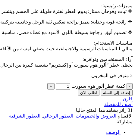
مميزات رئيسية:
🔷️ ثبات وفوحان ممتاز: يدوم العطر لفترة طويلة على الجسم وينتشر ب
🔷️ رائحة قوية وجذابة: يتميز برائحة تعكس ثقة الرجل وجاذبيته بتركيبة 
🔷️ تصميم أنيق: زجاجة بسيطة باللون الأسود مع غطاء فضي، مناسبة 
مناسبات الاستخدام:
مثالي لـالمناسبات الرسمية والاجتماعية حيث يضفي لمسة من الأناقة وال
آراء المستخدمين وتوافره:
يحظى عطر “ألور هوم سبورت أو إكستريم” بشعبية كبيرة بين الرجال، 
2 متوفر في المخزون
كمية عطر ألور هوم سبورت
إضافة إلى السلة
اطلب الان
قارن
أضف للمفضلة
31
زائر يشاهد هذا المنتج حاليا
الاقسام
العروض والخصومات
,
العطور الرجالي
,
العطور الشرقية
مشاركة
الوصف