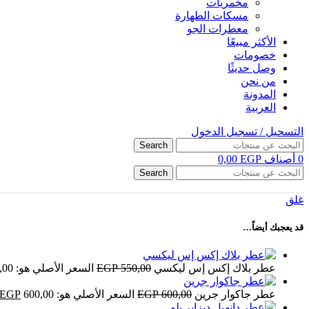
مخمريات
مسكات الطهارة
معطرات الجو
الأكثر مبيعًا
خصومات
وصل حديثًا
من نحن
المدونة
العربية
التسحيل / تسجيل الدخول
Search
0
أصناف
EGP
0,00
Search
غلق
قد يعجبك أيضاً…
عطر بلاك إكس إس ليكسي
550,00
EGP
السعر الأصلي هو: 550,00 EGP.
عطر جاكوار جرين
600,00
EGP
السعر الأصلي هو: 600,00 EGP.
EGP