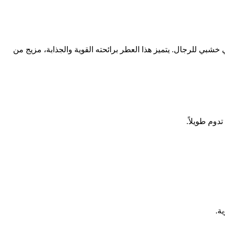
Allure Homme Sport Eau E)، الذي أصدرته دار شانيل الفرنسية العريقة عام 2012، هو عطر شرقي خشبي للرجال. يتميز هذا العطر برائحته القوية والجذابة، مزيج من
دوم طويلاً.
ة.