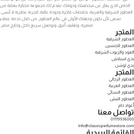
الخاص الذي يعبّر عن شخصيتك وذوقك. نقدم لك مجموعة مختارة بعناية من
العطور الشرقية والغربية، بخلاصات فاخرة وجودة عالية، لتجربة عطرية لا تُنسى.
نسعى لأن نكون وجهتك الأولى في عالم العطور، من خلال خدمة عملاء
متميزة، وتغليف أنيق، وتوصيل سريع داخل وخارج مصر.
المتجر
العطور الشرقية
العطور للجنسين
العود والزيوت الشرقية
بدي اسبلاش
بدي لوشن
المتجر
العطور الرجالي
العطور الغربية
العطور النسائي
العطور النيش
أعواد خام
تواصل معنا
01119936000
Info@classicperfumestore.com
القائمة البريدية