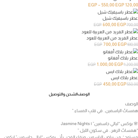
EGP
–
550,00
EGP
120,00
عطر باسيفيك شيل
600,00
EGP
EGP
700,00
عطر الفريد من العربية للعود
700,00
EGP
EGP
930,00
عطر بلاك أفغانو
1.000,00
EGP
EGP
1.200,00
عطر بلاك ايس
450,00
EGP
EGP
550,00
الوصف
الشحن والتوصيل
الوصف
همساتُ الياسمين.. في قلبِ المساء.”
🌸 بوكس “ليالي جاسمين” | Jasmine Nights
“همساتُ الزهر.. في سكونِ الليل.”
مستوحىً من بياض الياسمين ونقاء الفجر، يأتي بوكس “ليالي جاسمين” ليكون