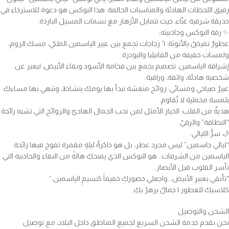
رفيق اللحظات الهادئة والمناسبات الحالمة. هذا البوكس هو دعوة للاسترخاء في
حديقة شرقية غنّاء، حيث تتمايل الأزهار مع نسمات المسيل الباردة.
✨ رقة البوكس وجاذبيته:
عطورٌ تفيضُ بالأنوثة: ٦ زجاجات تجمع بين عبير الياسمين الملكي، مسك الروم،
ولمسات خفيفة من الفانيليا والبودرة.
إشراقة الياسمين: تصميم يجمع بين فخامة الأسود ونقاء الأبيض، ليعبر عن
شخصية هادئة، واثقة، وراقية.
عبيرٌ صباحي ومسائي: روائح منعشة تبدأ بها يومك بنشاط، وتنهي بها مساءك
بلمسة مخملية لا تُقاوم.
هديةٌ من القلب: الخيار الأمثل لمن تحب الجمال الهادئ والروائح التي تشبه رائحة
“النظافة” والرقيّ.
🌙 سرُّ الليالي:
“ليالي جاسمين” ليس مجرد عطر، بل هو ذاكرةُ ليلةٍ مقمرة تفوح فيها رائحة
الياسمين من الشرفات.. هو البوكس الذي يمنحكِ هالةً من النقاء والجاذبية التي
تأسر القلوب قبل الأبصار.
“تأنقي بعبيرِ الأبيض.. واجعلي حضوركِ خفيفاً كنسيمِ الياسمين.”
كلاسيك للعطور | جمالٌ يزهرُ بكِ.
الشحن والتوصيل
نحن نقدم خدمة الشحن السريع لجميع المناطق داخل البلاد، مع توصيل