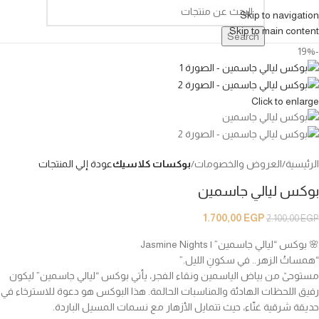
Skip to navigation
Skip to main content
Search
-19%
Click to enlarge
الرئيسية
العروض والخصومات
بوكسات كلاسيك
عودة إلي المنتجات
بوكس ليالي جاسمين
1.700,00
EGP
2.100,00
EGP
🌸 بوكس “ليالي جاسمين” | Jasmine Nights
“همساتُ الزهر.. في سكونِ الليل.”
مستوحىً من بياض الياسمين ونقاء الفجر، يأتي بوكس “ليالي جاسمين” ليكون
رفيق اللحظات الهادئة والمناسبات الحالمة. هذا البوكس هو دعوة للاسترخاء في
حديقة شرقية غنّاء، حيث تتمايل الأزهار مع نسمات المسيل الباردة.