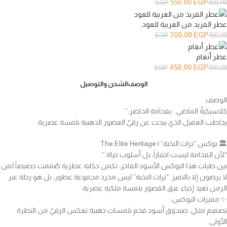
550,00
EGP
EGP
650,00
عطر الفريد من العربية للعود
700,00
EGP
EGP
930,00
عطر أنغام
450,00
EGP
EGP
550,00
الوصف
الشحن والتوصيل
الوصف
كلاسيكيةُ الماضي.. بفخامةِ الحاضر.”
يخاطب العميل الذي يبحث عن رقيّ العصور الذهبية بلمسة عصرية.
🏛️ بوكس “تراث النخبة” | The Elite Heritage
“لأن الفخامة ليست اختياراً، بل أسلوب حياة.”
بين طيات هذا البوكس الأسود الفاخر، تكمن حكاية عطرية صُممت خصيصاً لمن
لا يرضون إلا بالتميز. “تراث النخبة” ليس مجرد مجموعة عطور، بل هو رحلة عبر
الزمن تعيد إحياء عبق القصور بلمسة ملكية عصرية.
✨ مميزات البوكس:
تصميم ملكي: صندوق أسود فخم بلمسات ذهبية تعكس الرقيّ من النظرة
الأولى.