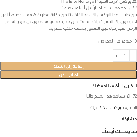
🏛️ بوكس “تراث النخبة” | The Elite Heritage
“لأن الفخامة ليست اختياراً، بل أسلوب حياة.”
بين طيات هذا البوكس الأسود الفاخر، تكمن حكاية عطرية صُممت خصيصاً لمن
لا يرضون إلا بالتميز. “تراث النخبة” ليس مجرد مجموعة عطور، بل هو رحلة عبر
الزمن تعيد إحياء عبق القصور بلمسة ملكية عصرية.
10 متوفر في المخزون
إضافة إلى السلة
اطلب الان
قارن
أضف للمفضلة
72
زائر يشاهد هذا المنتج حاليا
التصنيف:
بوكسات كلاسيك
مشاركة
قد يعجبك أيضاً…