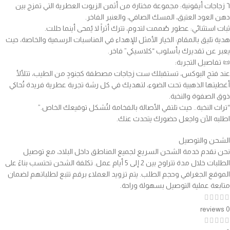
٦ زجاجات أيقونية: مجموعة مختارة من أثمن الزيوت العطرية التي تمزج بين
دهن العود العتيق، المسك الصافي، والعنبر الفاخر.
ثبات استثنائي: عطور صُممت لتدوم، تترك أثراً لا يُمحى أينما حللت.
هدية تليق بالمقام: الخيار الأمثل للإهداء في المناسبات الرسمية والخاصة، حيث
يعبر عن تقديرك بأسلوب “كلاسيكي” فاخر.
📜 تفاصيل التجربة:
عند فتح البوكس، تستقبلك ست زجاجات مصطفة كجنودٍ من الطيب، تتلألأ
أغطيتها الذهبية تحت الضوء، لتهديك في كل رشة تجربة عطرية فريدة تُحاكي
ذوق الصفوة والنخبة.
“تراث النخبة.. حيث تلتقي الأصالة بالفخامة لتُشكل توقيعك الخاص.”
اطلبه الآن واجعل حضورك يتحدث عنك.
الشحن والتوصيل
نحن نقدم خدمة الشحن السريع لجميع المناطق داخل البلاد، مع توصيل
الطلبات خلال مدة تتراوح بين 2 إلى 5 أيام عمل. تكلفة الشحن تحتسب بناءً على
الموقع الجغرافي وحجم الطلب. يتم تزويد العملاء برقم تتبع لطلباتهم لضمان
متابعة عملية التوصيل بسهولة وراحة.
0 reviews