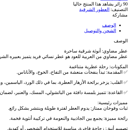
90
زائر يشاهد هذا المنتج حاليا
التصنيف:
العطور الشرقية
مشاركة
الوصف
الشحن والتوصيل
الوصف
عطر مضاوي: أنوثة شرقية ساحرة
عطر مضاوي من العربية للعود هو عطر نسائي فريد يتميز بعبيره الشرقي
المكونات: رحلة عطرية متناغمة
✅️ المقدمة: تبدأ بنفحات منعشة من التفاح، الخوخ، والأناناس.
✅️ القلب: يزخر برائحة الأزهار العطرة، بما في ذلك الورد، الياسمين، وز
✅️ القاعدة: تتميز بلمسة دافئة من الباتشولي، المسك، والعنبر، لضمان
مميزات رئيسية:
ثبات وفوحان ممتاز: يدوم العطر لفترة طويلة وينتشر بشكل رائع.
رائحة مميزة: يجمع بين الجاذبية والنعومة في تركيبة أنثوية فخمة.
تصميم أنيق: زجاجة فاخرة، مناسبة للاستخدام الشخصي أو كهدية.