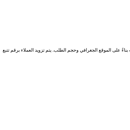
ل الطلبات خلال مدة تتراوح بين 2 إلى 5 أيام عمل. تكلفة الشحن تحتسب بناءً على الموقع الجغرافي وحجم الطلب. يتم تزويد العملاء برقم تتبع