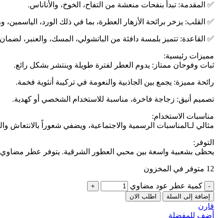
✅️ المقدمة: تبدأ بنفحات منعشة من التفاح، الخوخ، والأناناس.
✅️ القلب: يزخر برائحة الأزهار العطرة، بما في ذلك الورد، الياسمين، وز
✅️ القاعدة: تتميز بلمسة دافئة من الباتشولي، المسك، والعنبر، لضمان
مميزات رئيسية:
ثبات وفوحان ممتاز: يدوم العطر لفترة طويلة وينتشر بشكل رائع.
رائحة مميزة: يجمع بين الجاذبية والنعومة في تركيبة أنثوية فخمة.
تصميم أنيق: زجاجة فاخرة، مناسبة للاستخدام الشخصي أو كهدية.
مناسبات الاستخدام:
مثالي لـالمناسبات الرسمية والاجتماعية، ويضفي شعوراً بالانتعاش وال
التوفر:
يحظى بشعبية واسعة بين محبي العطور الشرقية. يتوفر عطر مضاوي
12 متوفر في المخزون
كمية عطر عود مضاوي
إضافة إلى السلة
اطلب الان
قارن
أضف للمفضلة