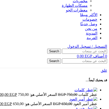
مخمريات
مسكات الطهارة
معطرات الجو
الأكثر مبيعًا
خصومات
وصل حديثًا
من نحن
المدونة
العربية
التسحيل / تسجيل الدخول
Search
0
أصناف
EGP
0,00
Search
غلق
قد يعجبك أيضاً…
عطر كلمات
750,00
EGP
السعر الأصلي هو: 750,00 EGP.
EGP
00,00
عطر أمير العود
650,00
EGP
السعر الأصلي هو: 650,00 EGP.
EGP
,00