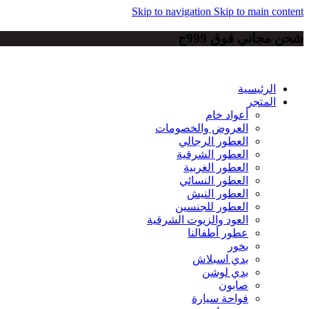
Skip to navigation
Skip to main content
شحن مجاني فوق 999ج
الرئيسية
المتجر
أعواد خام
العروض والخصومات
العطور الرجالي
العطور الشرقية
العطور الغربية
العطور النسائي
العطور النيش
العطور للجنسين
العود والزيوت الشرقية
عطور أطفالنا
بخور
بدي اسبلاش
بدي لوشن
صابون
فواحة سيارة