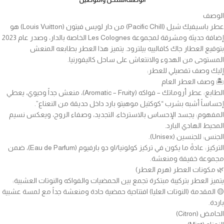
الوصف
عطر باسيفيك شيل (Pacific Chill) من دار لويس فيتون (Louis Vuitton) هو
إضافة حديثة ومشرقة لمجموعة Les Colognes الخاصة بالدار، وصدر عام 2023
بتوقيع العطار جاك كافالييه بيلترود. يتميز هذا العطر بطابعه المنعش
المستوحى من الهدوء والانتعاش على ساحل كاليفورنيا.
إليك وصف تفصيلي للعطر:
🏝️ وصف العطر العام
الطابع: عطر أروماتك – فواكه (Aromatic – Fruity)، منعش جداً وحيوي، يعطي
إحساساً أشبه بشرب “كوكتيل موهيتو بارد داخل حديقة من النعناع”.
المفهوم: يجسد الإحساس بالاسترخاء، التجديد، وصفاء الروح، ويعكس نسيم
المحيط الهادي البارد.
الجنس: للجنسين (Unisex).
التركيز: عادةً ما يكون في تركيز كولونيا/او دو بارفيوم (Eau de Parfum)، ضمن
مجموعة خفيفة ومنعشة.
🌿 مكونات العطر (هرم العطر)
يتميز العطر بتركيبة مبتكرة تجمع بين الحمضيات والفواكه والنوتات العشبية:
🟡 المقدمة (النوتات العليا) افتتاحية حمضية حادة ومنعشة جداً مع لمسة عشبية
باردة.
الحامض (Citron)