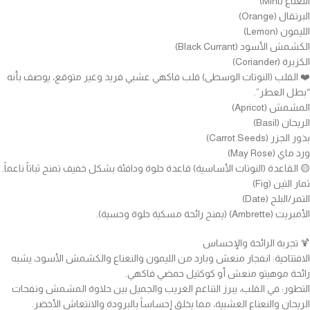
النعناع (Mint)
البرتقال (Orange)
الليمون (Lemon)
الكشمش الأسود (Black Currant)
الكزبرة (Coriander)
❤️ القلب (النوتات الوسطى) قلب فاكهي عشبي فريد وغير متوقع، يوصف بأنه
“بطل العطر”.
المشمش (Apricot)
الريحان (Basil)
بذور الجزر (Carrot Seeds)
ورد ماي (May Rose)
🟡 القاعدة (النوتات الأساسية) قاعدة حلوة ودافئة بشكل خفيف تمنح ثباتاً ناعماً.
ثمار التين (Fig)
التمر/البلح (Date)
الأمبريت (Ambrette) (يمنح رائحة مسكية حلوة وحسية).
🍹 تجربة الرائحة والإحساس
الافتتاحية: انفجار منعش وبارد من الليمون والنعناع والكشمش الأسود، يشبه
رائحة موهيتو منعش أو كوكتيل حمضي فاكهي.
التطور: في القلب، يبرز التناغم الغريب والجميل بين حلاوة المشمش ونفحات
الريحان والنعناع العشبية، مما يخلق إحساساً بالبرودة والانتعاش الأخضر.