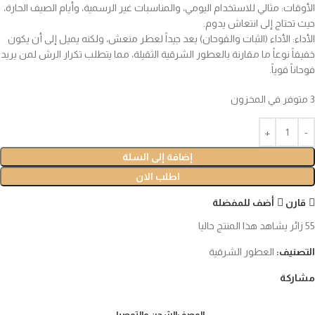
الأوقات: مثالي للاستخدام اليومي، والمناسبات غير الرسمية، وأيام الصيف الحارة،
حيث تحتاج إلى انتعاش يدوم.
الأداء: الأداء (الثبات والفوحان) يعد جيداً لعطر منعش، ولكنه يميل إلى أن يكون
خفيفاً نوعاً ما مقارنة بالعطور الشرقية الثقيلة، مما يتطلب تكرار الرش لمن يريد
فوحاناً قوياً.
3 متوفر في المخزون
إضافة إلى السلة
اطلب الان
قارن
أضف للمفضلة
55
زائر يشاهد هذا المنتج حاليا
التصنيف:
العطور الشرقية
مشاركة
الوصف
الشحن والتوصيل