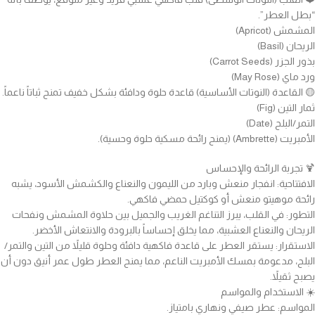
“بطل العطر”.
المشمش (Apricot)
الريحان (Basil)
بذور الجزر (Carrot Seeds)
ورد ماي (May Rose)
🟡 القاعدة (النوتات الأساسية) قاعدة حلوة ودافئة بشكل خفيف تمنح ثباتاً ناعماً.
ثمار التين (Fig)
التمر/البلح (Date)
الأمبريت (Ambrette) (يمنح رائحة مسكية حلوة وحسية).
🍹 تجربة الرائحة والإحساس
الافتتاحية: انفجار منعش وبارد من الليمون والنعناع والكشمش الأسود، يشبه
رائحة موهيتو منعش أو كوكتيل حمضي فاكهي.
التطور: في القلب، يبرز التناغم الغريب والجميل بين حلاوة المشمش ونفحات
الريحان والنعناع العشبية، مما يخلق إحساساً بالبرودة والانتعاش الأخضر.
الاستقرار: يستقر العطر على قاعدة فاكهية دافئة وحلوة قليلاً من التين والتمر/
البلح، مدعومة بمسك الأمبريت الناعم، مما يمنح العطر طول عمر أنيق دون أن
يصبح ثقيلاً.
☀️ الاستخدام والمواسم
المواسم: عطر صيفي ونهاري بامتياز.