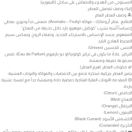
المستوحى من الهدوء والانتعاش على ساحل كاليفورنيا.
إليك وصف تفصيلي للعطر:
🏝️ وصف العطر العام
الطابع: عطر أروماتك – فواكه (Aromatic – Fruity)، منعش جداً وحيوي، يعطي
إحساساً أشبه بشرب “كوكتيل موهيتو بارد داخل حديقة من النعناع”.
المفهوم: يجسد الإحساس بالاسترخاء، التجديد، وصفاء الروح، ويعكس نسيم
المحيط الهادي البارد.
الجنس: للجنسين (Unisex).
التركيز: عادةً ما يكون في تركيز كولونيا/او دو بارفيوم (Eau de Parfum)، ضمن
مجموعة خفيفة ومنعشة.
🌿 مكونات العطر (هرم العطر)
يتميز العطر بتركيبة مبتكرة تجمع بين الحمضيات والفواكه والنوتات العشبية:
🟡 المقدمة (النوتات العليا) افتتاحية حمضية حادة ومنعشة جداً مع لمسة عشبية
باردة.
الحامض (Citron)
النعناع (Mint)
البرتقال (Orange)
الليمون (Lemon)
الكشمش الأسود (Black Currant)
الكزبرة (Coriander)
❤️ القلب (النوتات الوسطى) قلب فاكهي عشبي فريد وغير متوقع، يوصف بأنه