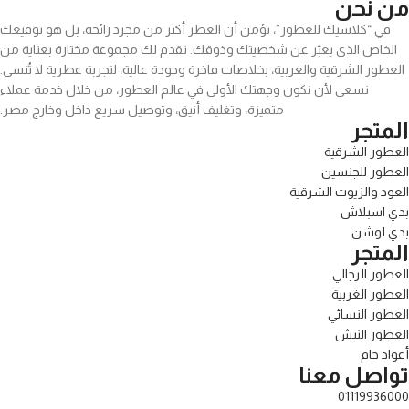
من نحن
في “كلاسيك للعطور”، نؤمن أن العطر أكثر من مجرد رائحة، بل هو توقيعك
الخاص الذي يعبّر عن شخصيتك وذوقك. نقدم لك مجموعة مختارة بعناية من
العطور الشرقية والغربية، بخلاصات فاخرة وجودة عالية، لتجربة عطرية لا تُنسى.
نسعى لأن نكون وجهتك الأولى في عالم العطور، من خلال خدمة عملاء
متميزة، وتغليف أنيق، وتوصيل سريع داخل وخارج مصر.
المتجر
العطور الشرقية
العطور للجنسين
العود والزيوت الشرقية
بدي اسبلاش
بدي لوشن
المتجر
العطور الرجالي
العطور الغربية
العطور النسائي
العطور النيش
أعواد خام
تواصل معنا
01119936000