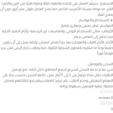
الاستقرار: يستقر العطر على قاعدة فاكهية دافئة وحلوة قليلاً من التين والتمر/
البلح، مدعومة بمسك الأمبريت الناعم، مما يمنح العطر طول عمر أنيق دون أن
يصبح ثقيلاً.
☀️ الاستخدام والمواسم
المواسم: عطر صيفي ونهاري بامتياز.
الأوقات: مثالي للاستخدام اليومي، والمناسبات غير الرسمية، وأيام الصيف الحارة،
حيث تحتاج إلى انتعاش يدوم.
الأداء: الأداء (الثبات والفوحان) يعد جيداً لعطر منعش، ولكنه يميل إلى أن يكون
خفيفاً نوعاً ما مقارنة بالعطور الشرقية الثقيلة، مما يتطلب تكرار الرش لمن يريد
فوحاناً قوياً.
الشحن والتوصيل
نحن نقدم خدمة الشحن السريع لجميع المناطق داخل البلاد، مع توصيل
الطلبات خلال مدة تتراوح بين 2 إلى 5 أيام عمل. تكلفة الشحن تحتسب بناءً على
الموقع الجغرافي وحجم الطلب. يتم تزويد العملاء برقم تتبع لطلباتهم لضمان
متابعة عملية التوصيل بسهولة وراحة.
0 reviews
0