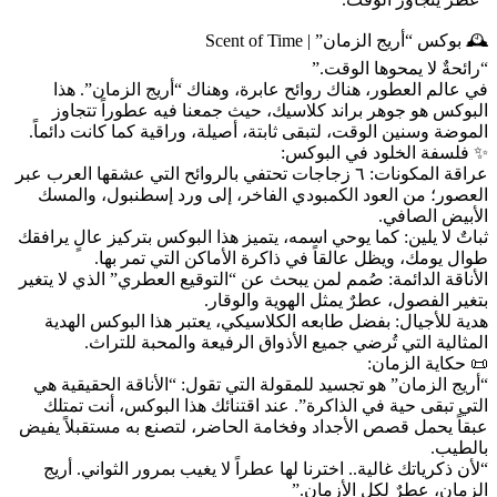
🕰️ بوكس “أريج الزمان” | Scent of Time
“رائحةٌ لا يمحوها الوقت.”
في عالم العطور، هناك روائح عابرة، وهناك “أريج الزمان”. هذا
البوكس هو جوهر براند كلاسيك، حيث جمعنا فيه عطوراً تتجاوز
الموضة وسنين الوقت، لتبقى ثابتة، أصيلة، وراقية كما كانت دائماً.
✨ فلسفة الخلود في البوكس:
عراقة المكونات: ٦ زجاجات تحتفي بالروائح التي عشقها العرب عبر
العصور؛ من العود الكمبودي الفاخر، إلى ورد إسطنبول، والمسك
الأبيض الصافي.
ثباتٌ لا يلين: كما يوحي اسمه، يتميز هذا البوكس بتركيز عالٍ يرافقك
طوال يومك، ويظل عالقاً في ذاكرة الأماكن التي تمر بها.
الأناقة الدائمة: صُمم لمن يبحث عن “التوقيع العطري” الذي لا يتغير
بتغير الفصول، عطرٌ يمثل الهوية والوقار.
هدية للأجيال: بفضل طابعه الكلاسيكي، يعتبر هذا البوكس الهدية
المثالية التي تُرضي جميع الأذواق الرفيعة والمحبة للتراث.
📜 حكاية الزمان:
“أريج الزمان” هو تجسيد للمقولة التي تقول: “الأناقة الحقيقية هي
التي تبقى حية في الذاكرة”. عند اقتنائك هذا البوكس، أنت تمتلك
عبقاً يحمل قصص الأجداد وفخامة الحاضر، لتصنع به مستقبلاً يفيض
بالطيب.
“لأن ذكرياتك غالية.. اخترنا لها عطراً لا يغيب بمرور الثواني. أريج
الزمان، عطرٌ لكل الأزمان.”