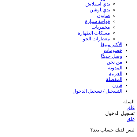
بدي اسبلاش
بدي لوشن
صابون
فواحة سيارة
مخمريات
مسكات الطهارة
معطرات الجو
الأكثر مبيعًا
خصومات
وصل حديثًا
من نحن
المدونة
العربية
المفضلة
قارن
التسحيل / تسجيل الدخول
السلة
غلق
تسجيل الدخول
غلق
ليس لديك حساب بعد؟