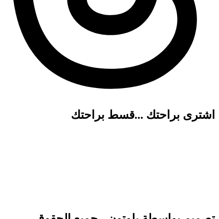
اشترى براحتك ...قسط براحتك
تصميم بواسطة بلوتون - جميع الحقوق