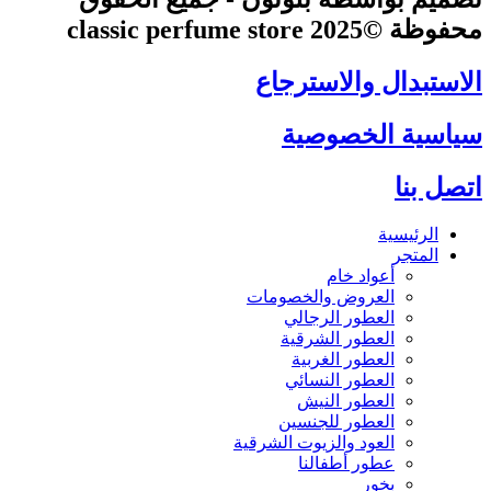
محفوظة ©2025 classic perfume store
الاستبدال والاسترجاع
سياسية الخصوصية
اتصل بنا
الرئيسية
المتجر
أعواد خام
العروض والخصومات
العطور الرجالي
العطور الشرقية
العطور الغربية
العطور النسائي
العطور النيش
العطور للجنسين
العود والزيوت الشرقية
عطور أطفالنا
بخور