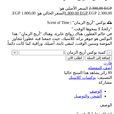
EGP
2.300,00
السعر الأصلي هو:
2.300,00 EGP.
EGP
1.800,00
السعر الحالي هو: 1.800,00 EGP.
🕰️ بوكس “أريج الزمان” | Scent of Time
“رائحةٌ لا يمحوها الوقت.”
في عالم العطور، هناك روائح عابرة، وهناك “أريج الزمان”. هذا
البوكس هو جوهر براند كلاسيك، حيث جمعنا فيه عطوراً تتجاوز
الموضة وسنين الوقت، لتبقى ثابتة، أصيلة، وراقية كما كانت دائماً.
كمية بوكس أريج الزمان
إضافة إلى السلة
اطلب الان
قارن
أضف للمفضلة
89
زائر يشاهد هذا المنتج حاليا
التصنيف:
بوكسات كلاسيك
مشاركة
الوصف
الشحن والتوصيل
الوصف
“عطرٌ يتجاوزُ الوقت.”