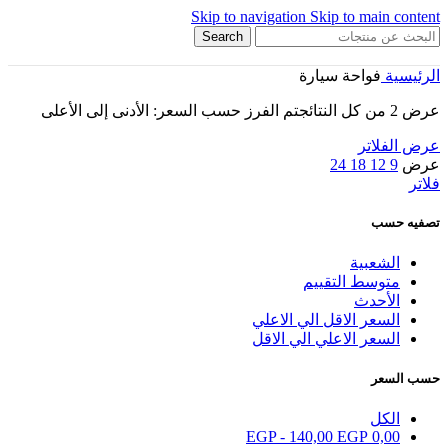
Skip to navigation
Skip to main content
Search
الرئيسية
فواحة سيارة
عرض ⁦2⁩ من كل النتائج
تم الفرز حسب السعر: الأدنى إلى الأعلى
عرض الفلاتر
عرض
9
12
18
24
فلاتر
تصفيه حسب
الشعبية
متوسط التقييم
الأحدث
السعر الاقل الي الاعلي
السعر الاعلي الي الاقل
حسب السعر
الكل
EGP
-
140,00
EGP
0,00