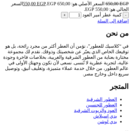
EGP
650,00
السعر الأصلي هو: 650,00 EGP.
EGP
550,00
السعر
الحالي هو: 550,00 EGP.
كمية عطر أمير العود
إضافة إلى السلة
من نحن
في “كلاسيك للعطور”، نؤمن أن العطر أكثر من مجرد رائحة، بل هو
توقيعك الخاص الذي يعبّر عن شخصيتك وذوقك. نقدم لك مجموعة
مختارة بعناية من العطور الشرقية والغربية، بخلاصات فاخرة وجودة
عالية، لتجربة عطرية لا تُنسى. نسعى لأن نكون وجهتك الأولى في
عالم العطور، من خلال خدمة عملاء متميزة، وتغليف أنيق، وتوصيل
سريع داخل وخارج مصر.
المتجر
العطور الشرقية
العطور للجنسين
العود والزيوت الشرقية
بدي اسبلاش
بدي لوشن