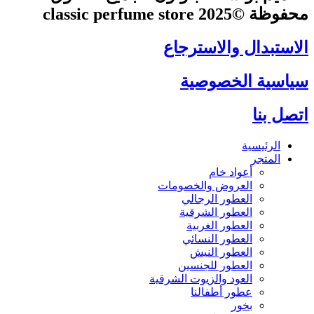
محفوظة ©2025 classic perfume store
الاستبدال والاسترجاع
سياسية الخصوصية
اتصل بنا
الرئيسية
المتجر
أعواد خام
العروض والخصومات
العطور الرجالي
العطور الشرقية
العطور الغربية
العطور النسائي
العطور النيش
العطور للجنسين
العود والزيوت الشرقية
عطور أطفالنا
بخور