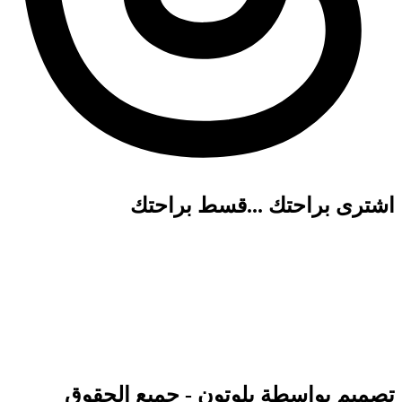
اشترى براحتك ...قسط براحتك
تصميم بواسطة بلوتون - جميع الحقوق