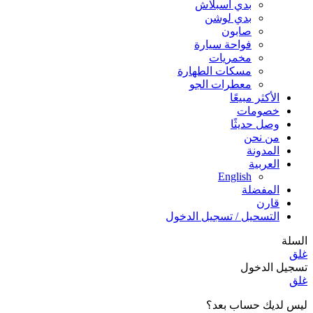
بدي اسبلاش
بدي لوشن
صابون
فواحة سيارة
مخمريات
مسكات الطهارة
معطرات الجو
الأكثر مبيعًا
خصومات
وصل حديثًا
من نحن
المدونة
العربية
English
المفضلة
قارن
التسحيل / تسجيل الدخول
السلة
غلق
تسجيل الدخول
غلق
ليس لديك حساب بعد؟