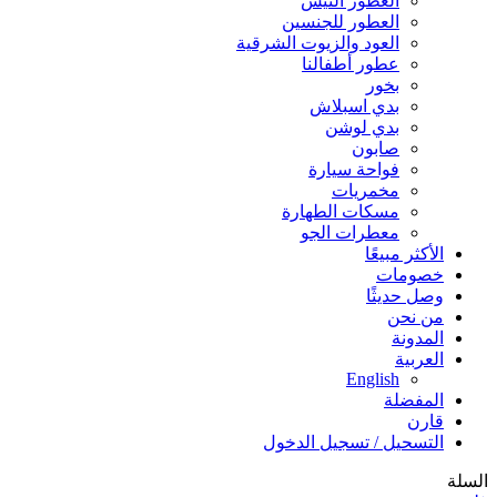
العطور النيش
العطور للجنسين
العود والزيوت الشرقية
عطور أطفالنا
بخور
بدي اسبلاش
بدي لوشن
صابون
فواحة سيارة
مخمريات
مسكات الطهارة
معطرات الجو
الأكثر مبيعًا
خصومات
وصل حديثًا
من نحن
المدونة
العربية
English
المفضلة
قارن
التسحيل / تسجيل الدخول
السلة