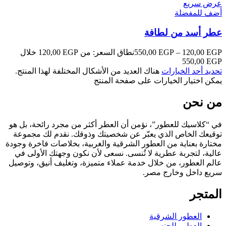
عرض سريع
أضف للمفضلة
عطر أسد من لطافة
EGP
120,00
–
EGP
550,00
نطاق السعر: من ⁦120,00 EGP⁩ خلال
تحديد أحد الخيارات
هناك العديد من الأشكال المختلفة لهذا المنتج.
يمكن اختيار الخيارات على صفحة المنتج
من نحن
في “كلاسيك للعطور”، نؤمن أن العطر أكثر من مجرد رائحة، بل هو
توقيعك الخاص الذي يعبّر عن شخصيتك وذوقك. نقدم لك مجموعة
مختارة بعناية من العطور الشرقية والغربية، بخلاصات فاخرة وجودة
عالية، لتجربة عطرية لا تُنسى. نسعى لأن نكون وجهتك الأولى في
عالم العطور، من خلال خدمة عملاء متميزة، وتغليف أنيق، وتوصيل
سريع داخل وخارج مصر.
المتجر
العطور الشرقية
العطور للجنسين