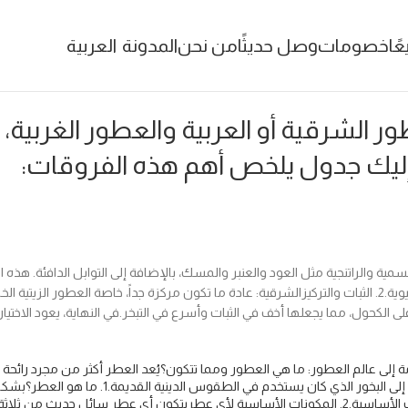
عًا
خصومات
وصل حديثًا
من نحن
المدونة
العربية
طور الشرقية أو العربية والعطور الغر
ت.​إليك جدول يلخص أهم هذه الفروقات:
: تتميز بالروائح البلسمية والراتنجية مثل العود والعنبر والمسك، بالإضافة إلى التوابل الدافئ
الأزهار المنعشة (Floral) والحمضيات (Citrus) والفواكه، مما يجعلها أخف وأكثر حيوية.​2. الثبات والتركيز​الشرقية: عاد
ي على الكحول، مما يجعلها أخف في الثبات وأسرع في التبخر.​في النهاية، يعود الا
نا في عالم العطور الساحر.​🌹 سلسلة عالم العطور الساحر​الجزء 1: مقدمة إلى عالم العطور: ما هي العطور ومما تتكو
(Perfume) مشتقة من اللاتينية per fumum، والتي
لخلق رائحة فريدة ومستدامة. هذه المواد العطرية تُعرف باسم النوتات أو الزيوت الأساسية.​2. المكونات الأس