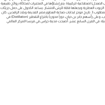
 الصندل).​اصطناعية (تركيبية): يتم إنشاؤها في المختبرات لمحاكاة روائح طبيعية
 الزيوت العطرية ويجعلها قابلة للرش.​الانتشار: يساعد الكحول على حمل جزيئات
الرائحة وتبخيرها بسرعة عند ملامسة الجلد، مما يسمح لك باستنشاق العطر.​ج. الماء المقطر​يُستخدم الماء بكميات قليلة لتخفيف المزيج وتحقيق التركيز النهائي المطلوب.​3. تاريخ موجز لبدايات صناعة العطور​مصر القديمة وبلاد الرافدين: كان
أول استخدام مسجل للعطور للأغراض الدينية والاحتفالية، حيث كان يتم حرق الراتنجات والبخور لتقديم القرابين للآلهة.​العصر الذهبي للعرب: لعب الكيميائيون العرب، وعلى رأسهم جابر بن حيان، دوراً محورياً باختراع التقطير (Distillation) في
يثة: في القرن السابع عشر، أصبحت مدينة جراس في فرنسا المركز العالمي