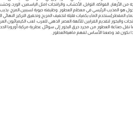
من الأزهار، الفواكه، التوابل، الأخشاب، والراتنجات (مثل الياسمين، الورد، وخشب
الكحول هو المذيب الرئيسي في معظم العطور. وظيفته حيوية لسببين:​المزج: يذيب
 نقل صناعة العطور من مجرد حرق البخور إلى سوائل عطرية مركبة.​أوروبا الحد
هذا نكون قد وضعنا الأساس لفهم ماهيةالعطور.