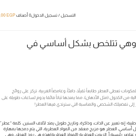
التسحيل / تسجيل الدخول
0
أصناف
EGP
,00
بية، وهي تتلخص بشكل أساسي في
ة. هذه المكونات تعطي العطر طابعاً ثقيلاً، دافئاً، وغامضاً.​الغربية: تركز على روائح
ة ما تكون مركزة جداً، خاصة العطور الزيتية الخالية من الكحول (مثل الأدهان)، مما يمنحها ثباتاً فائقا يدوم لساعات طويلة على
ختيار إلى تفضيلك الشخصي والمناسبة التي سترتدي فيها العطر!
ن؟​يُعد العطر أكثر من مجرد رائحة طيبة؛ إنه تعبير عن الذات، وذاكرة، وتاريخ طويل يمتد لآلاف السنين. كلمة “عطر”
 تعني “خلال الدخان”، في إشارة إلى البخور الذي كان يستخدم في الطقوس الدينية القديمة.​1. ما هو العطر؟​بشكل أساسي، العطر هو مزيج معقد من المواد العطرية، التي يتم دمجها بمهارة
اسية لأي عطر​يتكون أي عطر سائل حديث من ثلاثة عناصر رئيسية:​أ. الزيوت العطرية (المواد العطرية)​هذه هي روح العطر، وهي