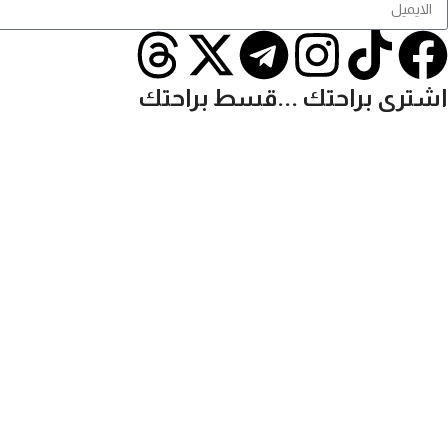
اشترى براحتك ...قسط براحتك
تصميم بواسطة بلوتون - جميع الحقوق محفوظة ©2025 perfume store
الاستبدال والاسترجاع
سياسية الخصوصية
اتصل بنا
المتجر
المفضلة
0
أصناف
السلة