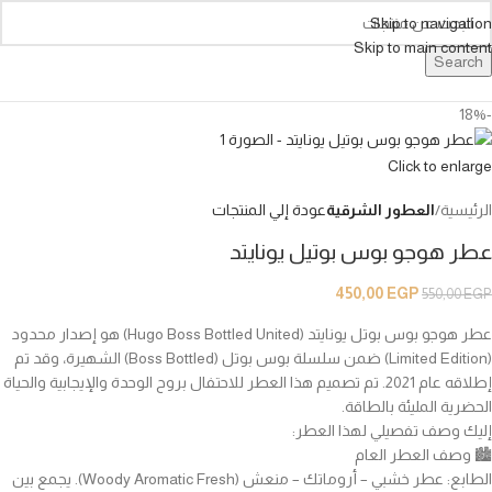
Skip to navigation
Skip to main content
Search
-18%
Click to enlarge
الرئيسية
العطور الشرقية
عودة إلي المنتجات
عطر هوجو بوس بوتيل يونايتد
450,00
EGP
550,00
EGP
عطر هوجو بوس بوتل يونايتد (Hugo Boss Bottled United) هو إصدار محدود
(Limited Edition) ضمن سلسلة بوس بوتل (Boss Bottled) الشهيرة، وقد تم
إطلاقه عام 2021. تم تصميم هذا العطر للاحتفال بروح الوحدة والإيجابية والحياة
الحضرية المليئة بالطاقة.
إليك وصف تفصيلي لهذا العطر:
🏙️ وصف العطر العام
الطابع: عطر خشبي – أروماتك – منعش (Woody Aromatic Fresh). يجمع بين