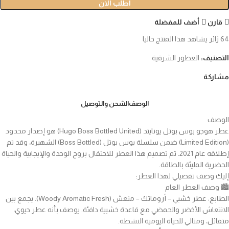
اطلب الان
قارن
أضف للمفضلة
64
زائر يشاهد هذا المنتج حاليا
التصنيف:
العطور الشرقية
مشاركة
الوصف
الشحن والتوصيل
الوصف
عطر هوجو بوس بوتل يونايتد (Hugo Boss Bottled United) هو إصدار محدود
(Limited Edition) ضمن سلسلة بوس بوتل (Boss Bottled) الشهيرة، وقد تم
إطلاقه عام 2021. تم تصميم هذا العطر للاحتفال بروح الوحدة والإيجابية والحياة
الحضرية المليئة بالطاقة.
إليك وصف تفصيلي لهذا العطر:
🏙️ وصف العطر العام
الطابع: عطر خشبي – أروماتك – منعش (Woody Aromatic Fresh). يجمع بين
الانتعاش الأخضر والحمضي مع قاعدة خشبية دافئة. يوصف بأنه عطر حيوي،
متفائل، ومثالي للحياة اليومية النشطة.