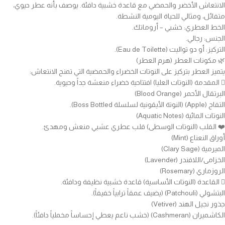
الانتعاش الأخضر والحمضي مع قاعدة خشبية دافئة. يوصف بأنه عطر حيوي،
متفائل، ومثالي للحياة اليومية النشطة.
الخط العطري: خشبي – أروماتك.
الجنس: رجالي.
التركيز: أو دو تواليت (Eau de Toilette).
🌿 مكونات العطر (هرم العطر)
يتميز العطر بتركيز على النوتات الخضراء والحمضية التي تمنح الانتعاش:
🫆 المقدمة (النوتات العليا) افتتاحية خضراء منعشة جداً وحيوية.
البرتقال الأحمر (Blood Orange)
التفاح (Apple) (النوتة الأيقونية لسلسلة Boss Bottled).
النوتات المائية (Aquatic Notes)
❤️ القلب (النوتات الوسطى) قلب عطري عشبي منعش ومهدئ.
أوراق النعناع (Mint)
الميرمية (Clary Sage)
الخزامى/اللافندر (Lavender)
الروزماري (Rosemary)
🫆 القاعدة (النوتات الأساسية) قاعدة خشبية نظيفة ودافئة.
البتشولي (Patchouli) (يضيف عمقاً ترابياً خفيفاً).
جذور نجيل الهند (Vetiver)
الكاشميران (Cashmeran) (خشب ناعم يعطي إحساساً مخملياً دافئاً).