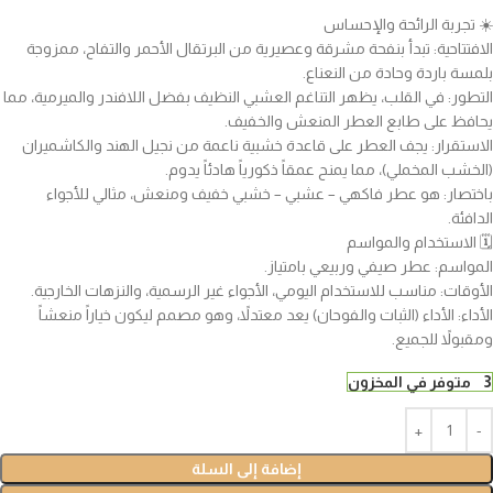
☀️ تجربة الرائحة والإحساس
الافتتاحية: تبدأ بنفحة مشرقة وعصيرية من البرتقال الأحمر والتفاح، ممزوجة
بلمسة باردة وحادة من النعناع.
التطور: في القلب، يظهر التناغم العشبي النظيف بفضل اللافندر والميرمية، مما
يحافظ على طابع العطر المنعش والخفيف.
الاستقرار: يجف العطر على قاعدة خشبية ناعمة من نجيل الهند والكاشميران
(الخشب المخملي)، مما يمنح عمقاً ذكورياً هادئاً يدوم.
باختصار: هو عطر فاكهي – عشبي – خشبي خفيف ومنعش، مثالي للأجواء
الدافئة.
🗓️ الاستخدام والمواسم
المواسم: عطر صيفي وربيعي بامتياز.
الأوقات: مناسب للاستخدام اليومي، الأجواء غير الرسمية، والنزهات الخارجية.
الأداء: الأداء (الثبات والفوحان) يعد معتدلاً، وهو مصمم ليكون خياراً منعشاً
ومقبولاً للجميع.
3 متوفر في المخزون
إضافة إلى السلة