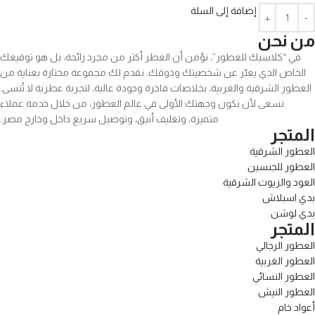
إضافة إلى السلة
من نحن
في “كلاسيك للعطور”، نؤمن أن العطر أكثر من مجرد رائحة، بل هو توقيعك
الخاص الذي يعبّر عن شخصيتك وذوقك. نقدم لك مجموعة مختارة بعناية من
العطور الشرقية والغربية، بخلاصات فاخرة وجودة عالية، لتجربة عطرية لا تُنسى.
نسعى لأن نكون وجهتك الأولى في عالم العطور، من خلال خدمة عملاء
متميزة، وتغليف أنيق، وتوصيل سريع داخل وخارج مصر.
المتجر
العطور الشرقية
العطور للجنسين
العود والزيوت الشرقية
بدي اسبلاش
بدي لوشن
المتجر
العطور الرجالي
العطور الغربية
العطور النسائي
العطور النيش
أعواد خام