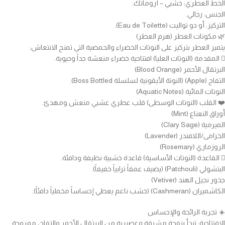
الخط العطري: خشبي – أروماتك.
الجنس: رجالي.
التركيز: أو دو تواليت (Eau de Toilette).
🌿 مكونات العطر (هرم العطر)
يتميز العطر بتركيز على النوتات الخضراء والحمضية التي تمنح الانتعاش:
🫆 المقدمة (النوتات العليا) افتتاحية خضراء منعشة جداً وحيوية.
البرتقال الأحمر (Blood Orange)
التفاح (Apple) (النوتة الأيقونية لسلسلة Boss Bottled).
النوتات المائية (Aquatic Notes)
❤️ القلب (النوتات الوسطى) قلب عطري عشبي منعش ومهدئ.
أوراق النعناع (Mint)
الميرمية (Clary Sage)
الخزامى/اللافندر (Lavender)
الروزماري (Rosemary)
🫆 القاعدة (النوتات الأساسية) قاعدة خشبية نظيفة ودافئة.
البتشولي (Patchouli) (يضيف عمقاً ترابياً خفيفاً).
جذور نجيل الهند (Vetiver)
الكاشميران (Cashmeran) (خشب ناعم يعطي إحساساً مخملياً دافئاً).
☀️ تجربة الرائحة والإحساس
الافتتاحية: تبدأ بنفحة مشرقة وعصيرية من البرتقال الأحمر والتفاح، ممزوجة