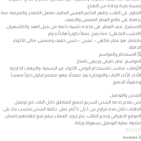
بلمسة باردة وحادة من النعناع.
التطور: في القلب، يظهر التناغم العشبي النظيف بفضل اللافندر والميرمية، مما
يحافظ على طابع العطر المنعش والخفيف.
الاستقرار: يجف العطر على قاعدة خشبية ناعمة من نجيل الهند والكاشميران
(الخشب المخملي)، مما يمنح عمقاً ذكورياً هادئاً يدوم.
باختصار: هو عطر فاكهي – عشبي – خشبي خفيف ومنعش، مثالي للأجواء
الدافئة.
🗓️ الاستخدام والمواسم
المواسم: عطر صيفي وربيعي بامتياز.
الأوقات: مناسب للاستخدام اليومي، الأجواء غير الرسمية، والنزهات الخارجية.
الأداء: الأداء (الثبات والفوحان) يعد معتدلاً، وهو مصمم ليكون خياراً منعشاً
ومقبولاً للجميع.
الشحن والتوصيل
نحن نقدم خدمة الشحن السريع لجميع المناطق داخل البلاد، مع توصيل
الطلبات خلال مدة تتراوح بين 2 إلى 5 أيام عمل. تكلفة الشحن تحتسب بناءً على
الموقع الجغرافي وحجم الطلب. يتم تزويد العملاء برقم تتبع لطلباتهم لضمان
متابعة عملية التوصيل بسهولة وراحة.
0 reviews