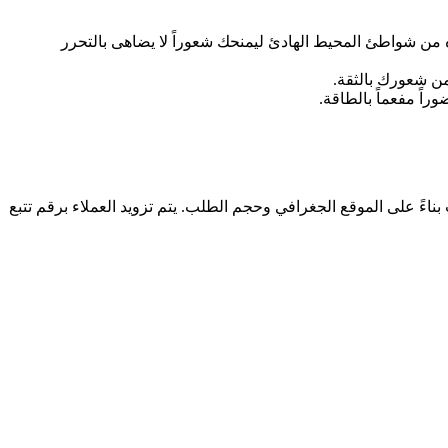
من شواطئ المحيط الهادئ ليمنحك شعوراً لا يضاهى بالتحرر
من شعورك بالثقة.
وراً مفعماً بالطاقة.
ل الطلبات خلال مدة تتراوح بين 2 إلى 5 أيام عمل. تكلفة الشحن تحتسب بناءً على الموقع الجغرافي وحجم الطلب. يتم تزويد العملاء برقم تتبع