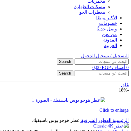
مخمريات
مسكات الطهارة
معطرات الجو
الأكثر مبيعًا
خصومات
وصل حديثًا
من نحن
المدونة
العربية
التسحيل / تسجيل الدخول
Search
0
أصناف
EGP
0,00
Search
غلق
-18%
Click to enlarge
الرئيسية
العطور الشرقية
عطر هوجو بوس باسيفيك