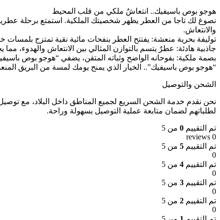
هوجو بوص باسيفيك.. انتعاشٌ ملكي من قلب المحيط
نصوغ لك تاجا من العطر يظهر شخصيتك الملكية. استمتع برحلة عطرية
والانتعاش.
توليفة بحرية منعشة: يفتتح العطر بنفحات مائية نقية تمتزج بلمسات خف
جاذبية هادئة: عطرٌ يتسم بالتوازن المثالي بين الانتعاش والهدوء، مما يج
بصمة ملكية: بفوحانه الواضح وثباته المتقن، يضفي “هوجو بوص باسيفيك”
“هوجو بوص باسيفيك”.. الخيار الذي يمنح يومك لمسة من البريق المنع
الشحن والتوصيل
لطلباتهم لضمان متابعة عملية التوصيل بسهولة وراحة.
تم التقييم
0
من 5
0 reviews
تم التقييم
5
من 5
0
تم التقييم
4
من 5
0
تم التقييم
3
من 5
0
تم التقييم
2
من 5
0
تم التقييم
1
من 5