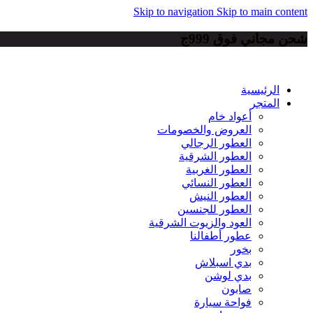
Skip to navigation
Skip to main content
شحن مجاني فوق 999ج
الرئيسية
المتجر
أعواد خام
العروض والخصومات
العطور الرجالي
العطور الشرقية
العطور الغربية
العطور النسائي
العطور النيش
العطور للجنسين
العود والزيوت الشرقية
عطور أطفالنا
بخور
بدي اسبلاش
بدي لوشن
صابون
فواحة سيارة