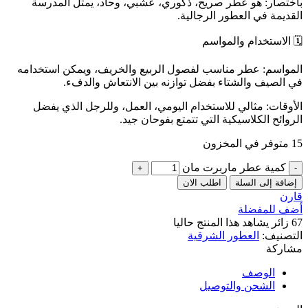
باختصار: هو عطر صريح، ذكوري، عشبي، وحاد، يمثل المدرسة
القديمة في العطور الرجالية.
🗓️ الاستخدام والمواسم
المواسم: عطر مناسب لفصول الربيع والخريف، ويمكن استخدامه
في الصيف والشتاء بفضل توازنه بين الانتعاش والدفء.
الأوقات: مثالي للاستخدام اليومي، العمل، وللرجل الذي يفضل
الروائح الكلاسيكية التي تتمتع بفوحان جيد.
15 متوفر في المخزون
كمية عطر ماربرت مان
إضافة إلى السلة
اطلب الان
قارن
أضف للمفضلة
67
زائر يشاهد هذا المنتج حاليا
التصنيف:
العطور الشرقية
مشاركة
الوصف
الشحن والتوصيل