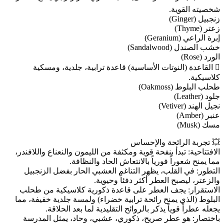
شخصيته القوية.
زنجبيل (Ginger)
زعتر (Thyme)
إبرة الراعي (Geranium)
خشب الصندل (Sandalwood)
الورد (Rose)
🫆 القاعدة (النوتات الأساسية) قاعدة ترابية، جلدية، ومسكية
كلاسيكية.
طحلب البلوط (Oakmoss)
جلود (Leather)
نجيل الهند (Vetiver)
عنبر (Amber)
مسك (Musk)
💥 تجربة الرائحة والإحساس
الافتتاحية: تبدأ بنفحة قوية ومكثفة من الليمون والنعناع واللافندر،
مما يمنح شعوراً فورياً بالانتعاش الحاد والنظافة.
التطور: في القلب، يظهر التناغم العشبي الحار بفضل الزنجبيل
والزعتر، ليصبح العطر أكثر دفئاً وحيوية.
الاستقرار: يجف العطر على قاعدة ذكورية كلاسيكية من طحلب
البلوط (الذي يمنح رائحة ترابية خضراء) ولمسة جلدية خفيفة، مما
يجعله عطراً قوياً يذكر بالروائح التقليدية لما بعد الحلاقة.
باختصار: هو عطر صريح، ذكوري، عشبي، وحاد، يمثل المدرسة