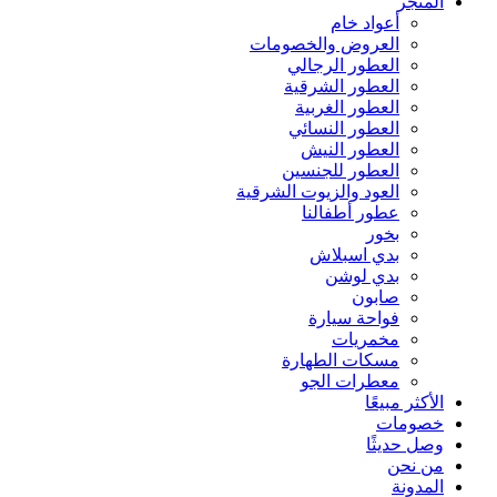
المتجر
أعواد خام
العروض والخصومات
العطور الرجالي
العطور الشرقية
العطور الغربية
العطور النسائي
العطور النيش
العطور للجنسين
العود والزيوت الشرقية
عطور أطفالنا
بخور
بدي اسبلاش
بدي لوشن
صابون
فواحة سيارة
مخمريات
مسكات الطهارة
معطرات الجو
الأكثر مبيعًا
خصومات
وصل حديثًا
من نحن
المدونة