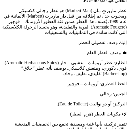
الحالي هو: 400,00 EGP.
عطر ماربرت مان (Marbert Man) هو عطر رجالي كلاسيكي
ومحبوب جداً، تم إطلاقه من قبل دار ماربرت (Marbert) الألمانية في
عام 1989. يُصنف هذا العطر ضمن فئة العطور الأروماتك – فوچير
(Aromatic Fougere) القوية والتقليدية، وهو يجسد الرجولة الكلاسيكية
التي كانت سائدة في الثمانينيات والتسعينيات.
إليك وصف تفصيلي للعطر:
💼 وصف العطر العام
الطابع: عطر أروماتك – عشبي – حار (Aromatic Herbaceous Spicy)،
قوي، ذكوري، ومنعش كلاسيكي. يوصف بأنه عطر “حلاق”
(Barbershop) تقليدي، نظيف، وحاد.
الخط العطري: أروماتك – فوچير.
الجنس: رجالي.
التركيز: أو دو تواليت (Eau de Toilette).
🌿 مكونات العطر (هرم العطر)
تتميز تركيبته بأنها غنية ومعقدة، تجمع بين الحمضيات المنعشة