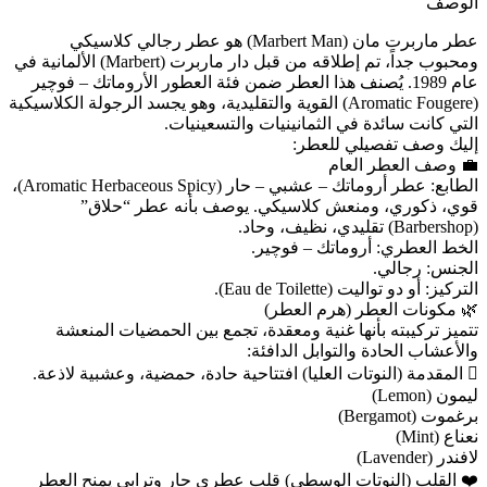
الوصف
عطر ماربرت مان (Marbert Man) هو عطر رجالي كلاسيكي
ومحبوب جداً، تم إطلاقه من قبل دار ماربرت (Marbert) الألمانية في
عام 1989. يُصنف هذا العطر ضمن فئة العطور الأروماتك – فوچير
(Aromatic Fougere) القوية والتقليدية، وهو يجسد الرجولة الكلاسيكية
التي كانت سائدة في الثمانينيات والتسعينيات.
إليك وصف تفصيلي للعطر:
💼 وصف العطر العام
الطابع: عطر أروماتك – عشبي – حار (Aromatic Herbaceous Spicy)،
قوي، ذكوري، ومنعش كلاسيكي. يوصف بأنه عطر “حلاق”
(Barbershop) تقليدي، نظيف، وحاد.
الخط العطري: أروماتك – فوچير.
الجنس: رجالي.
التركيز: أو دو تواليت (Eau de Toilette).
🌿 مكونات العطر (هرم العطر)
تتميز تركيبته بأنها غنية ومعقدة، تجمع بين الحمضيات المنعشة
والأعشاب الحادة والتوابل الدافئة:
🫆 المقدمة (النوتات العليا) افتتاحية حادة، حمضية، وعشبية لاذعة.
ليمون (Lemon)
برغموت (Bergamot)
نعناع (Mint)
لافندر (Lavender)
❤️ القلب (النوتات الوسطى) قلب عطري حار وترابي يمنح العطر