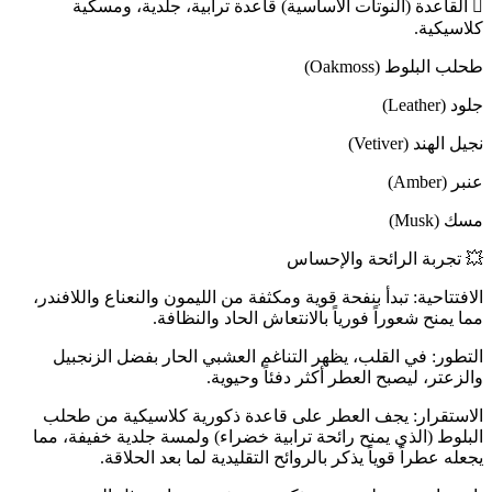
🫆 القاعدة (النوتات الأساسية) قاعدة ترابية، جلدية، ومسكية
كلاسيكية.
طحلب البلوط (Oakmoss)
جلود (Leather)
نجيل الهند (Vetiver)
عنبر (Amber)
مسك (Musk)
💥 تجربة الرائحة والإحساس
الافتتاحية: تبدأ بنفحة قوية ومكثفة من الليمون والنعناع واللافندر،
مما يمنح شعوراً فورياً بالانتعاش الحاد والنظافة.
التطور: في القلب، يظهر التناغم العشبي الحار بفضل الزنجبيل
والزعتر، ليصبح العطر أكثر دفئاً وحيوية.
الاستقرار: يجف العطر على قاعدة ذكورية كلاسيكية من طحلب
البلوط (الذي يمنح رائحة ترابية خضراء) ولمسة جلدية خفيفة، مما
يجعله عطراً قوياً يذكر بالروائح التقليدية لما بعد الحلاقة.