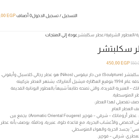
التسحيل / تسجيل الدخول
0
أصناف
EGP
,00
ة
العطور الشرقية
عطر سكلبتشر
عودة إلي المنتجات
 سكلبتشر
450,00
EGP
550,
عطر سكلبتشر (Sculpture) من دار نيقوس (Nikos) هو عطر رجالي كلاسيكي وأيقوني،
تم إطلاقه عام 1994 بتوقيع العطّارة ميشيل ألمايراك. يشتهر العطر بتركيبته
تك – العنبرية الفريدة، والتي تمنحه طابعاً شبيهاً بالعطور اليونانية القديمة
ظر المتوسطية.
صف تفصيلي لهذا العطر:
ف العطر العام
الطابع: عطر أروماتك – شرقي – فوچير (Aromatic Oriental Fougere). يجمع بين
ش الحمضي والأعشاب البحرية، مع قاعدة حلوة، عنبرية، ودافئة. يوصف بأنه عطر
سي” يجسد الحرية والهواء المتوسطي.
لعطري: شرقي – فوچير.