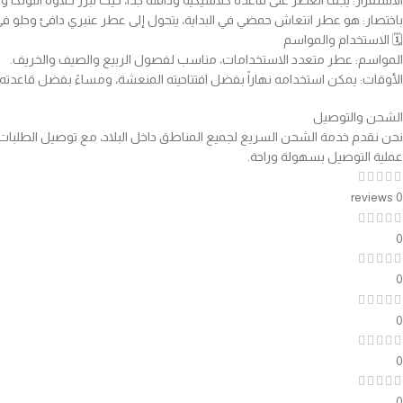
الاستقرار: يجف العطر على قاعدة كلاسيكية ودافئة جداً، حيث تبرز حلاوة التونكا والجا
باختصار: هو عطر انتعاش حمضي في البداية، يتحول إلى عطر عنبري دافئ وحلو في 
🗓️ الاستخدام والمواسم
المواسم: عطر متعدد الاستخدامات، مناسب لفصول الربيع والصيف والخريف.
الأوقات: يمكن استخدامه نهاراً بفضل افتتاحيته المنعشة، ومساءً بفضل قاعدته ا
الشحن والتوصيل
عملية التوصيل بسهولة وراحة.
0 reviews
0
0
0
0
0