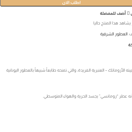
اطلب الان
أضف للمفضلة
 يشاهد هذا المنتج حاليا
:
العطور الشرقية
ة
199 بتوقيع العطّارة ميشيل ألمايراك. يشتهر العطر بتركيبته الأروماتك – العنبرية الفريدة، والتي تمنحه طابعاً شبيهاً بالعطور اليونانية