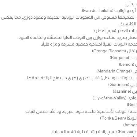
رجالي.
و تواليت (Eau de Toilette).
ة: تصميمها مستوحى من المنحوتات اليونانية القديمة وعمود دوري، مما يعكس
الكلاسيكي.
نات العطر (هرم العطر)
لعطر بمزيج متناغم يوازن بين النوتات العليا المنعشة والقاعدة الحلوة:
قدمة (النوتات العليا) افتتاحية حمضية مشرقة ومرّة قليلاً.
Orange Blosso)
Bergam)
Le)
Mandari)
لب (النوتات الوسطى) قلب عطري زهري حار يمنح الرائحة عمقها.
Geranium)
Jasmi)
Lily-of-the-Val)
اعدة (النوتات الأساسية) قاعدة حلوة، عنبرية، ودافئة، تضمن الثبات.
(Tonka Bean)
فانيليا).