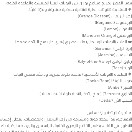
يتميز العطر بمزيج متناغم يوازن بين النوتات العليا المنعشة والقاعدة الحلوة:
🔶️ المقدمة (النوتات العليا) افتتاحية حمضية مشرقة ومرّة قليلاً.
زهر البرتقال (Orange Blossom)
البرغموت (Bergamot)
الليمون (Lemon)
اليوسفي (Mandarin Orange)
❤️ القلب (النوتات الوسطى) قلب عطري زهري حار يمنح الرائحة عمقها.
إبرة الراعي (Geranium)
الياسمين (Jasmine)
زنابق الوادي (Lily-of-the-Valley)
الورد (Rose)
🔶️ القاعدة (النوتات الأساسية) قاعدة حلوة، عنبرية، ودافئة، تضمن الثبات.
حبوب التونكا (Tonka Bean)
العنبر (Amber)
الجاوي (Benzoin) (يمنح رائحة راتنجية حلوة تشبه الفانيليا).
خشب الأرز (Cedar)
☀️ تجربة الرائحة والإحساس
الافتتاحية: تبدأ بنفحة قوية ومشرقة من زهر البرتقال والحمضيات، تعطي إحساساً 
التطور: في القلب، يظهر التناغم الزهري الخفيف للياسمين والورد، مما يضيف نعو