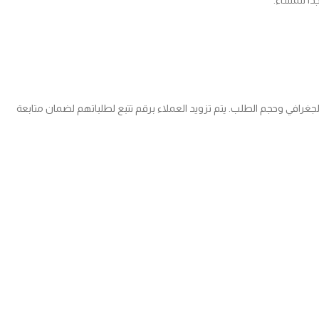
داً للمساء.
 بين 2 إلى 5 أيام عمل. تكلفة الشحن تحتسب بناءً على الموقع الجغرافي وحجم الطلب. يتم تزويد العملاء برقم تتبع لطلباتهم لضمان متابعة