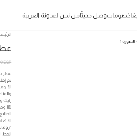
عًا
خصومات
وصل حديثًا
من نحن
المدونة
العربية
الرئيسي
عطر
00
EGP
الأروما
والمنا
إليك و
🏛️ وص
الانتعا
“رومان
الخط ا