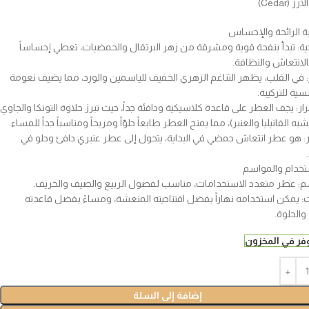
(Cedar)
ة الرائحة والإحساس
حية: تبدأ بنفحة قوية ومشرقة من زهر البرتقال والحمضيات، تعطي إحساساً
بالانتعاش والنظافة.
 في القلب، يظهر التناغم الزهري الخفيف للياسمين والورد، مما يضيف نعومة
ية للتركيبة.
ار: يجف العطر على قاعدة كلاسيكية ودافئة جداً، حيث تبرز حلاوة التونكا والجاوي
به الفانيليا والعنبر)، مما يمنح العطر طابعاً حلوّاً ومريحاً ومناسباً جداً للمساء.
ر: هو عطر انتعاش حمضي في البداية، يتحول إلى عطر عنبري دافئ وحلو في
ستخدام والمواسم
م: عطر متعدد الاستخدامات، مناسب لفصول الربيع والصيف والخريف.
ت: يمكن استخدامه نهاراً بفضل افتتاحيته المنعشة، ومساءً بفضل قاعدته
 والحلوة.
إضافة إلى السلة