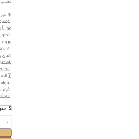
خشب الأرز 
☀️ تجرب
الافتتا
فورياً 
التطور:
ورومانس
الاستقر
(الذي يش
باختصا
النهاية.
🗓️ الا
المواس
الأوقا
الدافئة
5 متوفر في المخزون