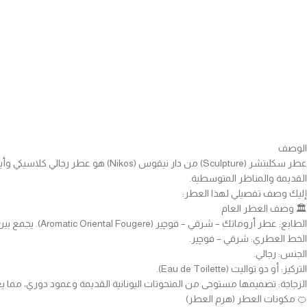
الوصف
القديمة والمناظر المتوسطية.
إليك وصف تفصيلي لهذا العطر:
🏛️ وصف العطر العام
الطابع: عطر أروماتك – شرقي – فوچير (Aromatic Oriental Fougere). يجمع بين الانتعاش الحمضي والأعشاب البحرية، مع قاعدة حلوة، عنبرية، ودافئة. يوصف بأنه عطر “رومانسي” يجسد الحرية والهواء المتوسطي.
الخط العطري: شرقي – فوچير.
الجنس: رجالي.
التركيز: أو دو تواليت (Eau de Toilette).
الزجاجة: تصميمها مستوحى من المنحوتات اليونانية القديمة وعمود دوري، مما 
🍊 مكونات العطر (هرم العطر)