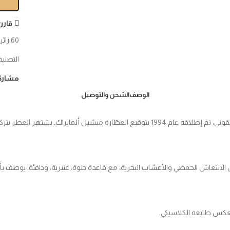
قارن
60
زائر
التصنيف
مشارك
الوصف
الشحن والتوصيل
عطر سكلبتشر (Sculpture) من دار نيقوس (Nikos) هو عطر رجالي كلاسيكي وأيقوني، تم إطلاقه عام 4
يعكس طابعه الكلاسيكي.