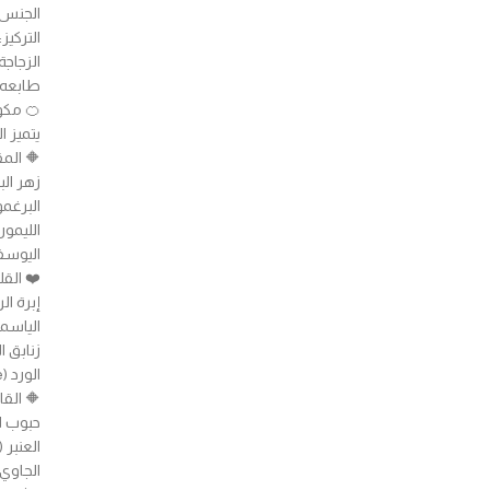
الجنس: 
التركيز: أو د
الزجاج
طابعه 
🍊 مكو
يتميز ا
🔶️ الم
زهر البرتقال (m
البرغموت (ot
الليمون (mon
اليوسفي (n Orange
❤️ الق
إبرة الراعي (
الياسمين (ne
زنابق الوادي (ley
الورد (Rose)
🔶️ الق
حبوب التونكا 
العنبر (Amber)
الجاوي (Benzoin) (يمنح رائحة راتنجية حلوة تشبه ال