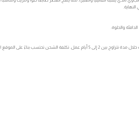
وي (الذي يشبه الفانيليا والعنبر)، مما يمنح العطر طابعاً حلوّاً ومريحاً ومناسباً ج
النهاية.
لدافئة والحلوة.
نحن نقدم خدمة الشحن السريع لجميع المناطق داخل البلاد، مع توصيل الطلبات خلال مدة تتراوح