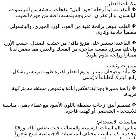
مكونات العطر:
🔶️ المقدمة: تبدأ رحلة “جود الليل” بنفحات منعشة من البرغموت،
اليانسون، والزعفران، ممزوجة بلمسة دافئة من جوزة الطيب.
🔶️ القلب: ينبض برائحة غنية من العود، الورد الجوري، والباتشولي،
مضفياً جاذبية وإثارة.
🔶️ القاعدة: تستقر على مزيج دافئ من خشب الصندل، خشب الأرز،
والجلد، معززة بلمسة ساحرة من المسك والعنبر، مما يضمن ثباتاً
ممتازاً ورائحة تدوم طويلاً.
مميزات رئيسية:
🔷️ ثبات وفوحان ممتاز: يدوم العطر لفترة طويلة وينتشر بشكل
رائع، ليترك انطباعاً لا يُنسى.
🔷️ رائحة مميزة وجذابة: تعكس أناقة وغموض مستخدمه بتركيبة
فريدة.
🔷️ تصميم أنيق: زجاجة بسيطة باللون الأسود مع غطاء ذهبي، مناسبة
للاستخدام الشخصي أو كهدية فاخرة.
مناسبات الاستخدام:
مثالي لـالمناسبات الرسمية والمسائية حيث يضفي أناقة ورقيًا
وجاذبية. كما يناسب مختلف المناسبات الاجتماعية لمنح شعوراً