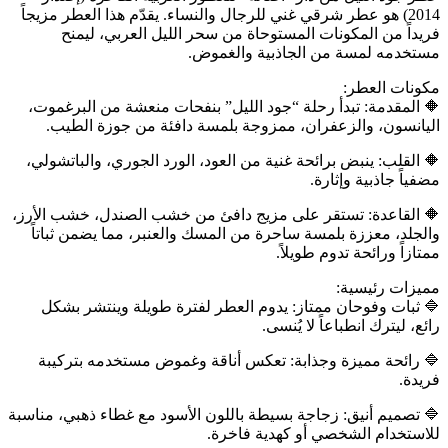
2014) هو عطر شرقي غني للرجال والنساء. يقدّم هذا العطر مزيجاً
فريداً من المكونات المستوحاة من سحر الليل العربي، ليمنح
مستخدمه لمسة من الجاذبية والغموض.
مكونات العطر:
🔶️ المقدمة: تبدأ رحلة “جود الليل” بنفحات منعشة من البرغموت،
اليانسون، والزعفران، ممزوجة بلمسة دافئة من جوزة الطيب.
🔶️ القلب: ينبض برائحة غنية من العود، الورد الجوري، والباتشولي،
مضفياً جاذبية وإثارة.
🔶️ القاعدة: تستقر على مزيج دافئ من خشب الصندل، خشب الأرز،
والجلد، معززة بلمسة ساحرة من المسك والعنبر، مما يضمن ثباتاً
ممتازاً ورائحة تدوم طويلاً.
مميزات رئيسية:
🔷️ ثبات وفوحان ممتاز: يدوم العطر لفترة طويلة وينتشر بشكل
رائع، ليترك انطباعاً لا يُنسى.
🔷️ رائحة مميزة وجذابة: تعكس أناقة وغموض مستخدمه بتركيبة
فريدة.
🔷️ تصميم أنيق: زجاجة بسيطة باللون الأسود مع غطاء ذهبي، مناسبة
للاستخدام الشخصي أو كهدية فاخرة.