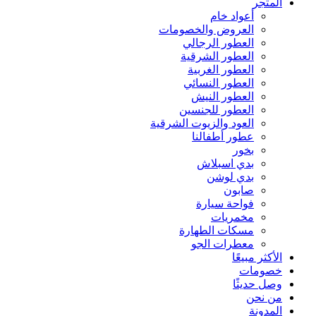
المتجر
أعواد خام
العروض والخصومات
العطور الرجالي
العطور الشرقية
العطور الغربية
العطور النسائي
العطور النيش
العطور للجنسين
العود والزيوت الشرقية
عطور أطفالنا
بخور
بدي اسبلاش
بدي لوشن
صابون
فواحة سيارة
مخمريات
مسكات الطهارة
معطرات الجو
الأكثر مبيعًا
خصومات
وصل حديثًا
من نحن
المدونة