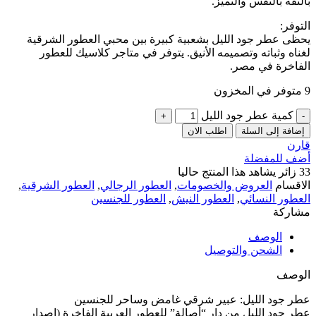
بالثقة بالنفس والتميز.
التوفر:
يحظى عطر جود الليل بشعبية كبيرة بين محبي العطور الشرقية
لغناه وثباته وتصميمه الأنيق. يتوفر في متاجر كلاسيك للعطور
الفاخرة في مصر.
9 متوفر في المخزون
كمية عطر جود الليل
إضافة إلى السلة
اطلب الان
قارن
أضف للمفضلة
33
زائر يشاهد هذا المنتج حاليا
الاقسام
العروض والخصومات
,
العطور الرجالي
,
العطور الشرقية
,
العطور النسائي
,
العطور النيش
,
العطور للجنسين
مشاركة
الوصف
الشحن والتوصيل
الوصف
عطر جود الليل: عبير شرقي غامض وساحر للجنسين
عطر جود الليل من دار “أصالة” للعطور العربية الفاخرة (إصدار