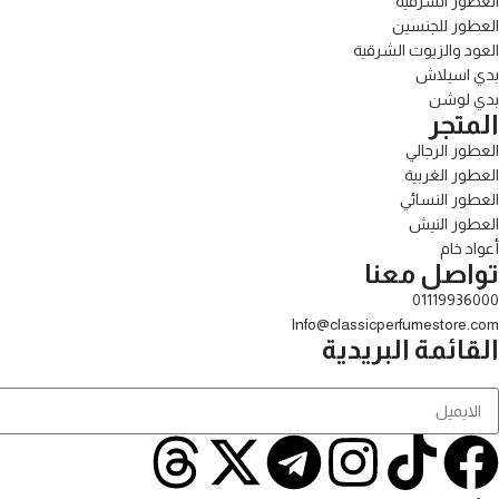
العطور الشرقية
العطور للجنسين
العود والزيوت الشرقية
بدي اسبلاش
بدي لوشن
المتجر
العطور الرجالي
العطور الغربية
العطور النسائي
العطور النيش
أعواد خام
تواصل معنا
01119936000
Info@classicperfumestore.com
القائمة البريدية