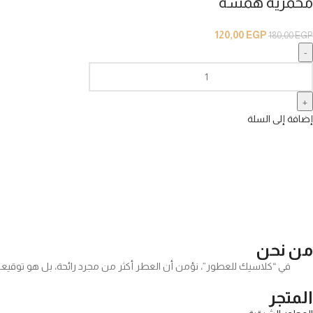
مخمرية همسة
120,00
EGP
180,00
EGP
إضافة إلى السلة
من نحن
في “كلاسيك للعطور”، نؤمن أن العطر أكثر من مجرد رائحة، بل هو توقيعك
المتجر