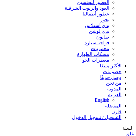
العطور للجنسين
العود والزيوت الشرقية
عطور أطفالنا
بخور
بدي اسبلاش
بدي لوشن
صابون
فواحة سيارة
مخمريات
مسكات الطهارة
معطرات الجو
الأكثر مبيعًا
خصومات
وصل حديثًا
من نحن
المدونة
العربية
English
المفضلة
قارن
التسحيل / تسجيل الدخول
السلة
غلق