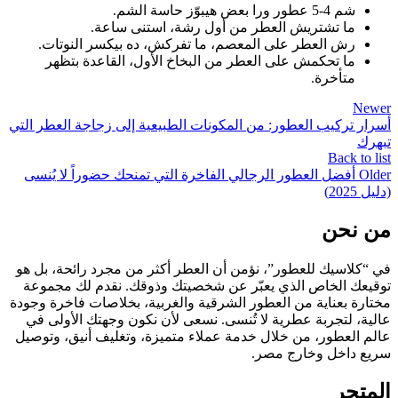
شم 4-5 عطور ورا بعض هيبوّز حاسة الشم.
ما تشتريش العطر من أول رشة، استنى ساعة.
رش العطر على المعصم، ما تفركش، ده بيكسر النوتات.
ما تحكمش على العطر من البخاخ الأول، القاعدة بتظهر
متأخرة.
Newer
أسرار تركيب العطور: من المكونات الطبيعية إلى زجاجة العطر التي
تبهرك
Back to list
Older
أفضل العطور الرجالي الفاخرة التي تمنحك حضوراً لا يُنسى
(دليل 2025)
من نحن
في “كلاسيك للعطور”، نؤمن أن العطر أكثر من مجرد رائحة، بل هو
توقيعك الخاص الذي يعبّر عن شخصيتك وذوقك. نقدم لك مجموعة
مختارة بعناية من العطور الشرقية والغربية، بخلاصات فاخرة وجودة
عالية، لتجربة عطرية لا تُنسى. نسعى لأن نكون وجهتك الأولى في
عالم العطور، من خلال خدمة عملاء متميزة، وتغليف أنيق، وتوصيل
سريع داخل وخارج مصر.
المتجر