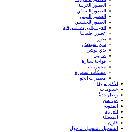
العطور الغربية
العطور النسائي
العطور النيش
العطور للجنسين
العود والزيوت الشرقية
عطور أطفالنا
بخور
بدي اسبلاش
بدي لوشن
صابون
فواحة سيارة
مخمريات
مسكات الطهارة
معطرات الجو
الأكثر مبيعًا
خصومات
وصل حديثًا
من نحن
المدونة
العربية
المفضلة
قارن
التسحيل / تسجيل الدخول